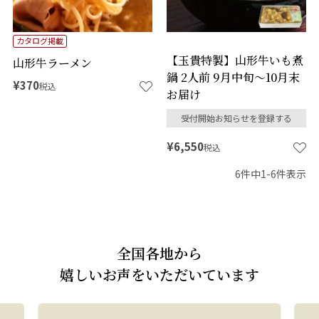
カタログ掲載
【玉貴特製】山形牛いも煮
山形牛ラーメン
鍋 2人前 9月中旬～10月末
¥
370
税込
お届け
受付開始お知らせを登録する
¥
6,550
税込
6
件中
1
-
6
件表示
全国各地から
嬉しいお声をいただいています