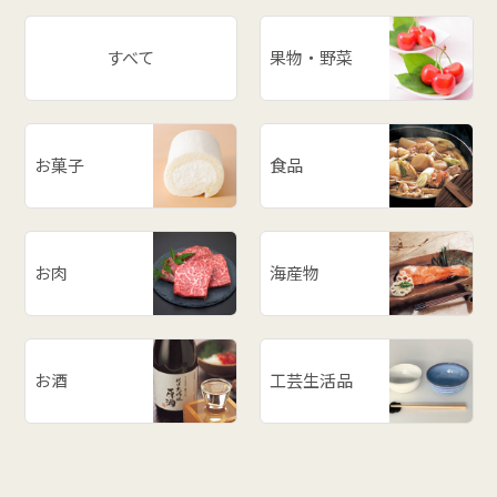
すべて
果物・野菜
お菓子
食品
お肉
海産物
お酒
工芸生活品