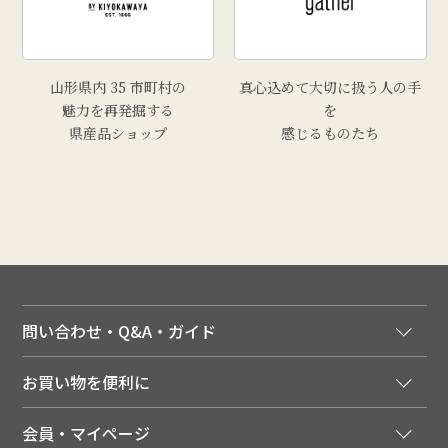
山形県内 35 市町村の
真心込めて大切に扱う人の手
魅力を再発掘する
を
県産品ショップ
感じるものたち
問い合わせ・Q&A・ガイド
ご注文窓口
お買い物を便利に
ご利用ガイド
法人様向け特別サービス
お支払いについて
会員・マイページ
季節のカタログを無料でお届け
領収書について