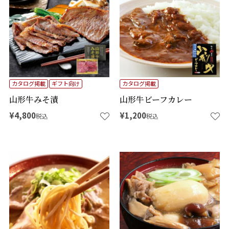
カタログ掲載
ギフト向け
カタログ掲載
山形牛みそ漬
山形牛ビーフカレー
¥
4,800
¥
1,200
税込
税込