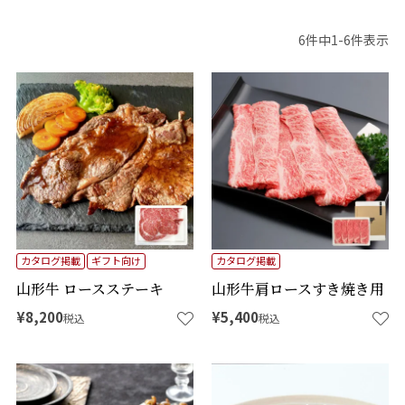
6
件中
1
-
6
件表示
カタログ掲載
ギフト向け
カタログ掲載
山形牛 ロースステーキ
山形牛肩ロースすき焼き用
¥
8,200
¥
5,400
税込
税込