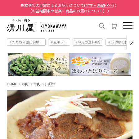
熊本県での地震によるお届けについて(
ヤマト運輸HPへ
) 〉
［お盆期間中の営業・
商品のお届けについて
］ 〉
# だだちゃ豆出荷中！
# 夏ギフト
# 今月の送料0円
# 12種類の桃
HOME
お肉
牛肉
山形牛