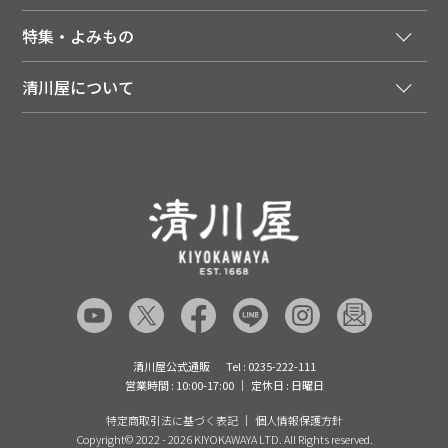
会員登録はこちら
人気のメルマガを読む
送料について
特集・よみもの
会員特典について
店舗・ECポイント共通アプリ
お届けについて
特集・キャンペーン
マイページ
LINEお友だち登録
配達日について
清川屋について
メディア掲載商品
注文履歴
住所を知らなくても贈れるギフト
返品について
清川屋について
レシピ・食べ方
ポイント履歴
お客様相談室
企業サイト
山形ご当地ブログ
お気に入り
ギフト対応（包装・のしについて）
店舗案内
ニュース
レビューを書く
お問い合わせ
採用案内
清川屋のレビューを見る
よくあるご質問（FAQ）
SNS一覧
あんしんの品質保証について（産直品）
メディア情報
品質保証について（通常品）
清川屋公式通販
Tel : 0235-222-111
営業時間 : 10:00-17:00
定休日 : 日曜日
特定商取引法に基づく表記
個人情報保護方針
Copyright©
2022 - 2026 KIYOKAWAYA LTD. All Rights reserved.