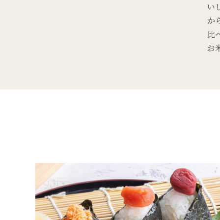
い
か
比
お