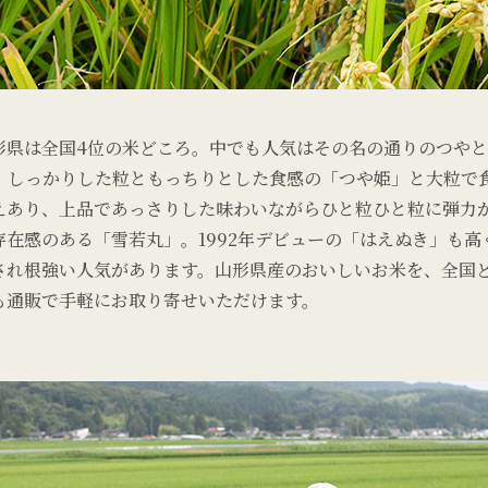
形県は全国4位の米どころ。中でも人気はその名の通りのつや
、しっかりした粒ともっちりとした食感の「つや姫」と大粒で
えあり、上品であっさりした味わいながらひと粒ひと粒に弾力
存在感のある「雪若丸」。1992年デビューの「はえぬき」も高
され根強い人気があります。山形県産のおいしいお米を、全国
も通販で手軽にお取り寄せいただけます。