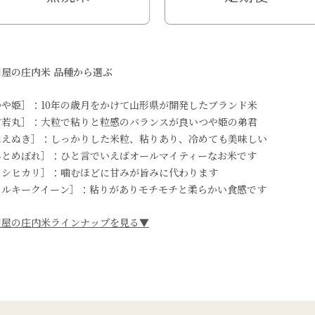
川屋の庄内米 品種から選ぶ
つや姫］：10年の歳月をかけて山形県が開発したブランド米
雪若丸］：大粒で粘りと粒感のバランスが良いつや姫の弟君
はえぬき］：しっかりした米粒、粘りあり、冷めても美味しい
ひとめぼれ］：ひと言でいえばオールマイティーなお米です
コシヒカリ］：噛むほどに甘みが旨みに代わります
ミルキークイーン］：粘りがありモチモチと柔らかい食感です
川屋の庄内米ラインナップを見る▼