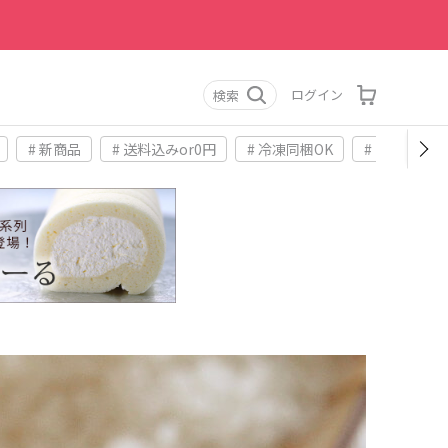
ログイン
検索
# 新商品
# 送料込みor0円
# 冷凍同梱OK
# お土産