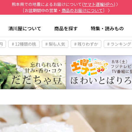
熊本県での地震によるお届けについて(
ヤマト運輸HPへ
) 〉
［お盆期間中の営業・
商品のお届けについて
］ 〉
清川屋について
商品を探す
特集・読みもの
円
# 12種類の桃
# 梨も人気
# 残りわずか
# ランキング