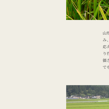
山
み
応
り
価
で