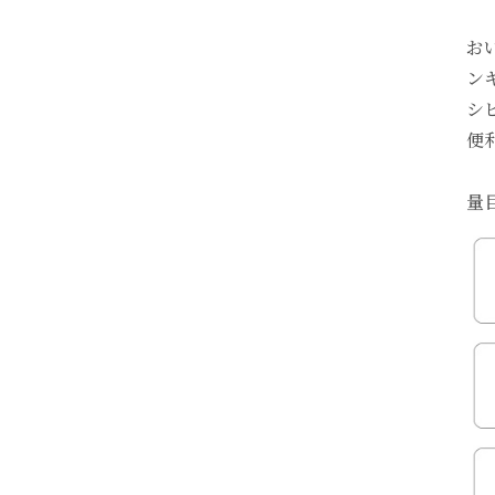
お
ン
シ
便
量