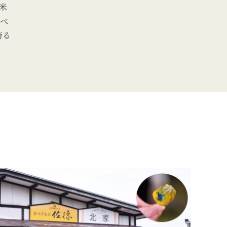
米
食べ
誇る