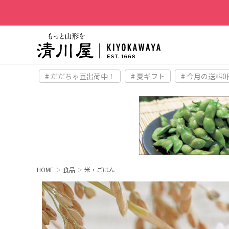
# だだちゃ豆出荷中！
# 夏ギフト
# 今月の送料0
HOME
食品
米・ごはん