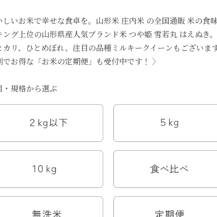
いしいお米で幸せな食卓を。山形米 庄内米 の全国通販 米の食
キング上位の山形県産人気ブランド米 つや姫 雪若丸 はえぬき
ヒカリ、ひとめぼれ、注目の品種ミルキークイーンもございま
利でお得な「お米の定期便」も受付中です！ 〉
目・規格から選ぶ