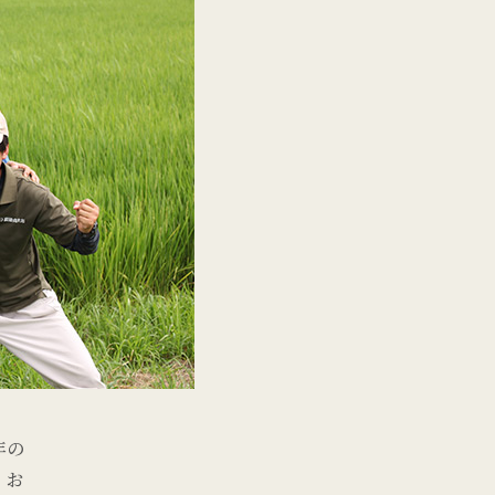
年の
、お