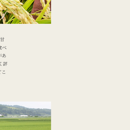
と甘
食べ
があ
く評
どこ