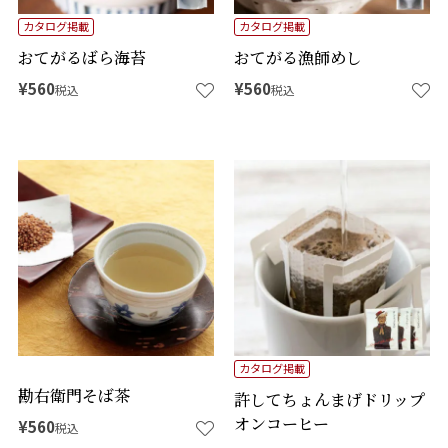
カタログ掲載
カタログ掲載
おてがるばら海苔
おてがる漁師めし
¥
560
¥
560
税込
税込
カタログ掲載
勘右衛門そば茶
許してちょんまげドリップ
オンコーヒー
¥
560
税込