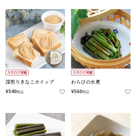
カタログ掲載
カタログ掲載
深煎りきなこホイップ
わらびの水煮
¥
540
¥
560
税込
税込