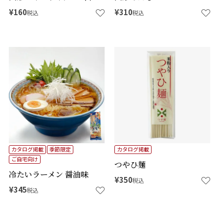
¥
160
¥
310
税込
税込
カタログ掲載
季節限定
カタログ掲載
ご自宅向け
つやひ麺
冷たいラーメン 醤油味
¥
350
税込
¥
345
税込