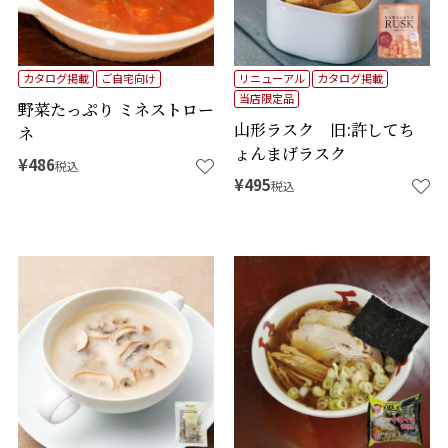
カタログ掲載
ご自宅向け
リニューアル
カタログ掲載
当店限定品
野菜たっぷり ミネストロー
山形ラスク 旧:許してち
ネ
ょんまげラスク
¥
486
税込
¥
495
税込