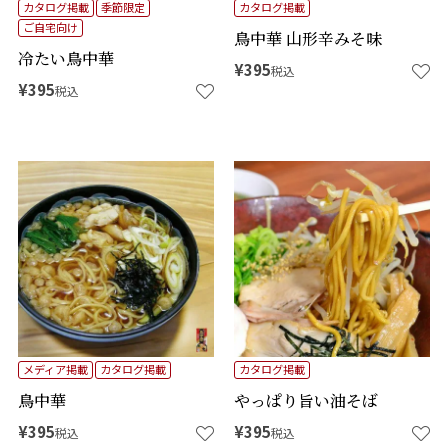
カタログ掲載
季節限定
カタログ掲載
ご自宅向け
鳥中華 山形辛みそ味
冷たい鳥中華
¥
395
税込
¥
395
税込
メディア掲載
カタログ掲載
カタログ掲載
鳥中華
やっぱり旨い油そば
¥
395
¥
395
税込
税込