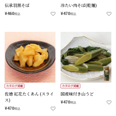
伝承羽黒そば
冷たい肉そば(乾麺)
¥
460
¥
470
税込
税込
カタログ掲載
カタログ掲載
佐徳 紅花たくあん (スライ
国産味付き山うど
ス)
¥
470
税込
¥
470
税込