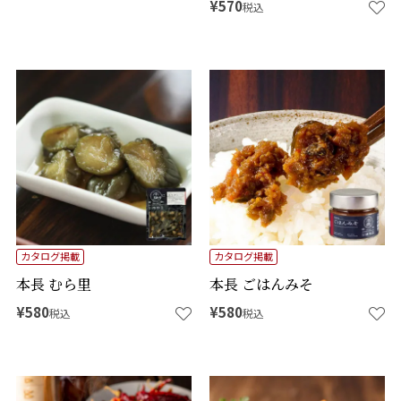
¥
570
税込
カタログ掲載
カタログ掲載
本長 むら里
本長 ごはんみそ
¥
580
¥
580
税込
税込