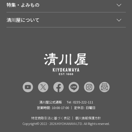
会員登録はこちら
人気のメルマガを読む
送料について
特集・よみもの
会員特典について
店舗・ECポイント共通アプリ
お届けについて
特集・キャンペーン
マイページ
LINEお友だち登録
配達日について
清川屋について
メディア掲載商品
注文履歴
住所を知らなくても贈れるギフト
返品について
清川屋について
レシピ・食べ方
ポイント履歴
お客様相談室
企業サイト
山形ご当地ブログ
お気に入り
ギフト対応（包装・のしについて）
店舗案内
ニュース
レビューを書く
お問い合わせ
採用案内
清川屋のレビューを見る
よくあるご質問（FAQ）
SNS一覧
あんしんの品質保証について（産直品）
メディア情報
品質保証について（通常品）
清川屋公式通販
Tel : 0235-222-111
営業時間 : 10:00-17:00
定休日 : 日曜日
特定商取引法に基づく表記
個人情報保護方針
Copyright©
2022 - 2026 KIYOKAWAYA LTD. All Rights reserved.