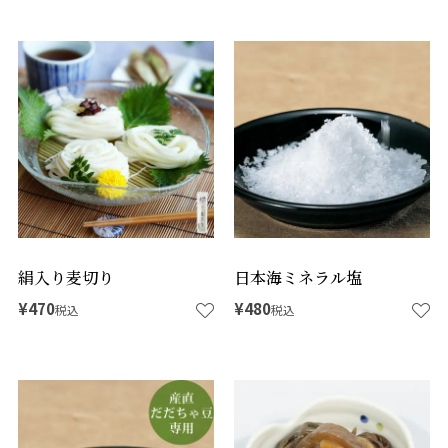
絹入り麦切り
日本海ミネラル塩
¥
470
¥
480
税込
税込