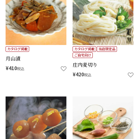
カタログ掲載
カタログ掲載
当店限定品
ご自宅向け
月山漬
庄内麦切り
¥
410
税込
¥
420
税込