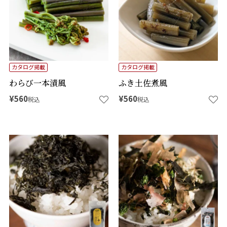
カタログ掲載
カタログ掲載
わらび一本漬風
ふき土佐煮風
¥
560
¥
560
税込
税込