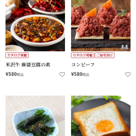
カタログ掲載
カタログ掲載
ご自宅向け
米沢牛 麻婆豆腐の素
コンビーフ
¥
580
¥
580
税込
税込