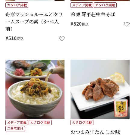
カタログ掲載
メディア掲載
カタログ掲載
舟形マッシュルームとクリ
冷凍 琴平荘中華そば
ームスープの素（3～4人
¥
520
税込
前）
¥
510
税込
メディア掲載
カタログ掲載
カタログ掲載
ご自宅向け
おつまみ牛たん しお味