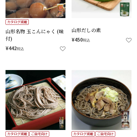
カタログ掲載
山形だしの素
山形名物 玉こんにゃく (味
付)
¥
450
税込
¥
442
税込
カタログ掲載
ご自宅向け
カタログ掲載
ご自宅向け