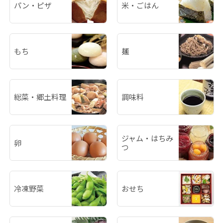
パン・ピザ
米・ごはん
もち
麺
総菜・郷土料理
調味料
ジャム・はちみ
卵
つ
冷凍野菜
おせち