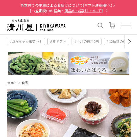
熊本県での地震によるお届けについて(
ヤマト運輸HPへ
) 〉
［お盆期間中の営業・
商品のお届けについて
］ 〉
# だだちゃ豆出荷中！
# 夏ギフト
# 今月の送料0円
# 12種類の桃
HOME
食品