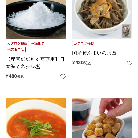
カタログ掲載
季節限定
カタログ掲載
当店限定品
国産ぜんまいの水煮
【産直だだちゃ豆専用】日
¥
480
税込
本海ミネラル塩
¥
480
税込