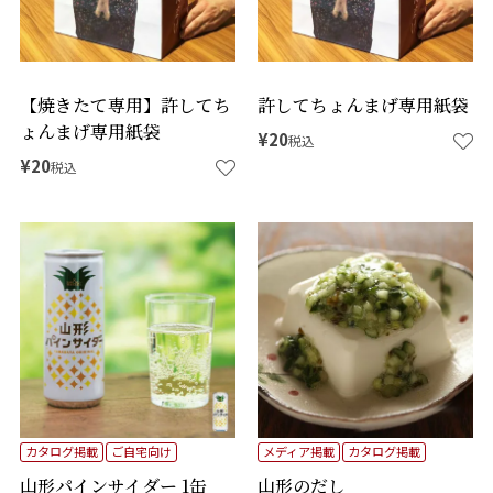
【焼きたて専用】許してち
許してちょんまげ専用紙袋
ょんまげ専用紙袋
¥
20
税込
¥
20
税込
カタログ掲載
ご自宅向け
メディア掲載
カタログ掲載
山形パインサイダー 1缶
山形のだし