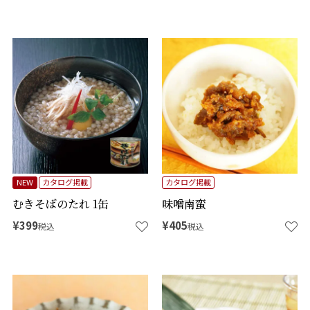
NEW
カタログ掲載
カタログ掲載
むきそばのたれ 1缶
味噌南蛮
¥
399
¥
405
税込
税込