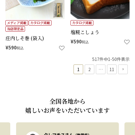
メディア掲載
カタログ掲載
カタログ掲載
当店限定品
塩糀こしょう
庄内しそ巻 (袋入)
¥
590
税込
¥
590
税込
517
件中
1
-
50
件表示
1
2
…
11
全国各地から
嬉しいお声をいただいています
クレマチスさん
（静岡県）