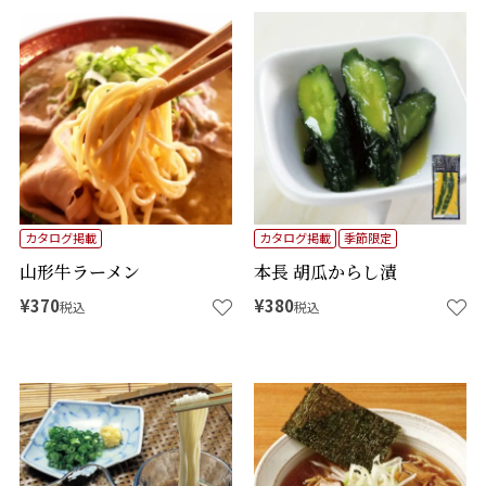
カタログ掲載
カタログ掲載
季節限定
山形牛ラーメン
本長 胡瓜からし漬
¥
370
¥
380
税込
税込