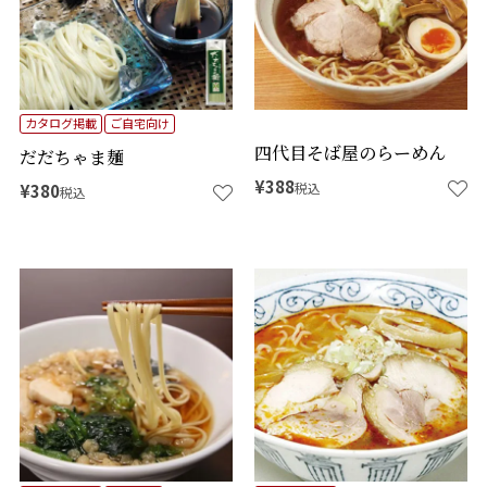
カタログ掲載
ご自宅向け
四代目そば屋のらーめん
だだちゃま麺
¥
388
税込
¥
380
税込