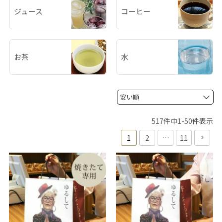
ジュース
コーヒー
お茶
水
517
件中
1
-
50
件表示
1
2
…
11