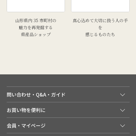
山形県内 35 市町村の
真心込めて大切に扱う人の手
魅力を再発掘する
を
県産品ショップ
感じるものたち
問い合わせ・Q&A・ガイド
ご注文窓口
お買い物を便利に
ご利用ガイド
法人様向け特別サービス
お支払いについて
会員・マイページ
季節のカタログを無料でお届け
領収書について