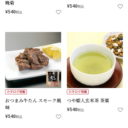
晩菊
¥
540
税込
¥
540
税込
カタログ掲載
カタログ掲載
おつまみ牛たん スモーク風
つや姫入玄米茶 茶葉
味
¥
540
税込
¥
540
税込