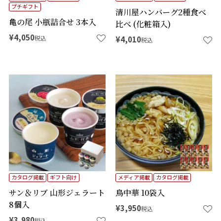
プチギフト
清川屋ハンバーグ2種食べ
亀の尾 小瓶詰合せ 3本入
比べ (化粧箱入)
¥
4,050
税込
¥
4,010
税込
カタログ掲載
ギフト向け
メディア掲載
カタログ掲載
サン＆リブ 山形ジェラート
鳥中華 10袋入
8個入
¥
3,950
税込
¥
3,980
税込