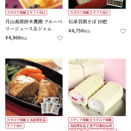
カタログ掲載
ギフト向け
カタログ掲載
ギフト向け
月山高原鈴木農園 ブルーベ
伝承羽黒そば 10把
リージュース＆ジャム
¥
4,750
税込
¥
4,900
税込
カタログ掲載
当店限定品
メディア掲載
カタログ掲載
ギフト向け
当店限定品
翌平日最短出荷