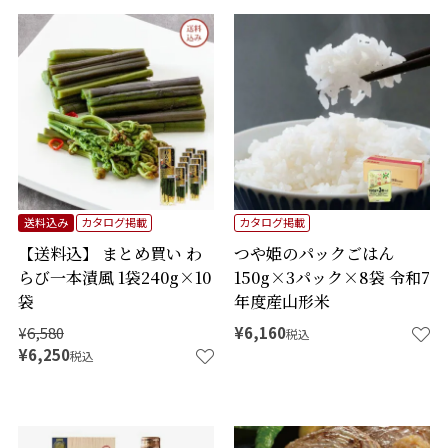
送料込み
カタログ掲載
カタログ掲載
【送料込】 まとめ買い わ
つや姫のパックごはん
らび一本漬風 1袋240g×10
150g×3パック×8袋 令和7
袋
年度産山形米
¥
6,580
¥
6,160
税込
¥
6,250
税込