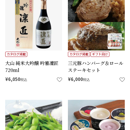
カタログ掲載
カタログ掲載
ギフト向け
大山 純米大吟醸 吟雅凜匠
三元豚ハンバーグ＆ロール
720ml
ステーキセット
¥
6,050
¥
6,000
税込
税込