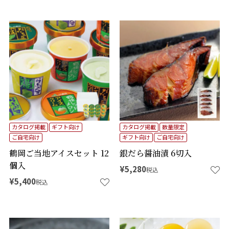
カタログ掲載
ギフト向け
カタログ掲載
数量限定
ご自宅向け
ギフト向け
ご自宅向け
鶴岡ご当地アイスセット 12
銀だら醤油漬 6切入
個入
¥
5,280
税込
¥
5,400
税込