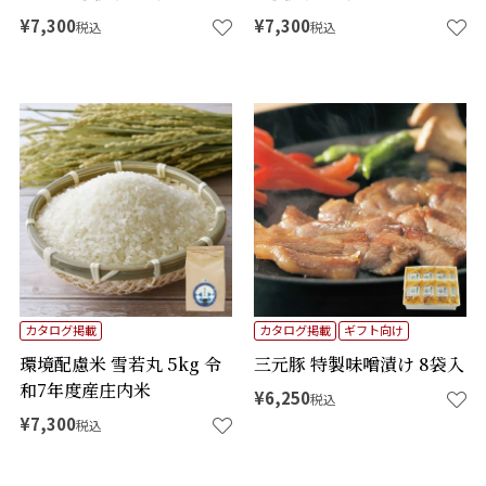
¥
7,300
¥
7,300
税込
税込
カタログ掲載
カタログ掲載
ギフト向け
環境配慮米 雪若丸 5kg 令
三元豚 特製味噌漬け 8袋入
和7年度産庄内米
¥
6,250
税込
¥
7,300
税込