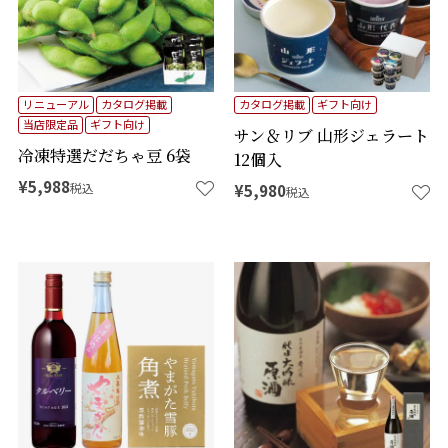
リニューアル
カタログ掲載
カタログ掲載
ギフト向け
当店限定品
ギフト向け
サン＆リブ 山形ジェラート
冷凍特選だだちゃ豆 6袋
12個入
¥
5,988
税込
¥
5,980
税込