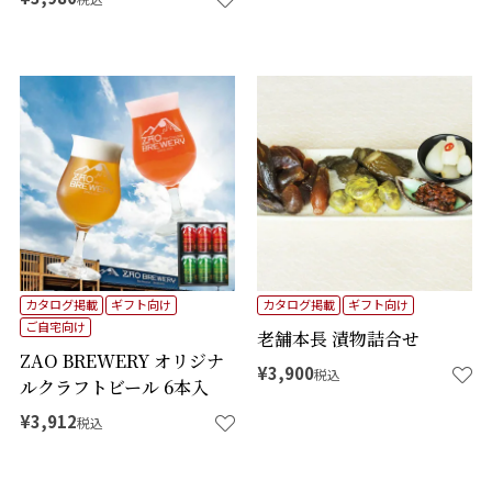
カタログ掲載
ギフト向け
カタログ掲載
ギフト向け
ご自宅向け
老舗本長 漬物詰合せ
ZAO BREWERY オリジナ
¥
3,900
税込
ルクラフトビール 6本入
¥
3,912
税込