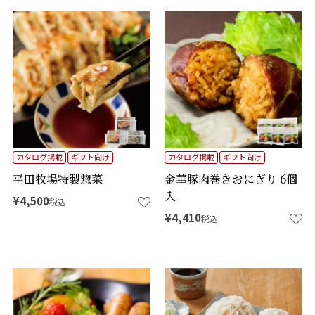
カタログ掲載
ギフト向け
カタログ掲載
ギフト向け
平田牧場特製惣菜
金華豚肉巻きおにぎり 6個
入
¥
4,500
税込
¥
4,410
税込