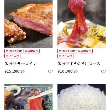
カタログ掲載
当店限定品
カタログ掲載
当店限定品
ギフト向け
ギフト向け
米沢牛 サーロイン
米沢牛すき焼き用ロース
¥
15,200
¥
10,300
税込
税込