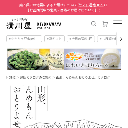
熊本県での地震によるお届けについて(
ヤマト運輸HPへ
) 〉
［お盆期間中の営業・
商品のお届けについて
］ 〉
# だだちゃ豆出荷中！
# 夏ギフト
# 今月の送料0円
# 12種類の桃
HOME
通販カタログのご案内
山形、んめもん おとりよせ。カタログ