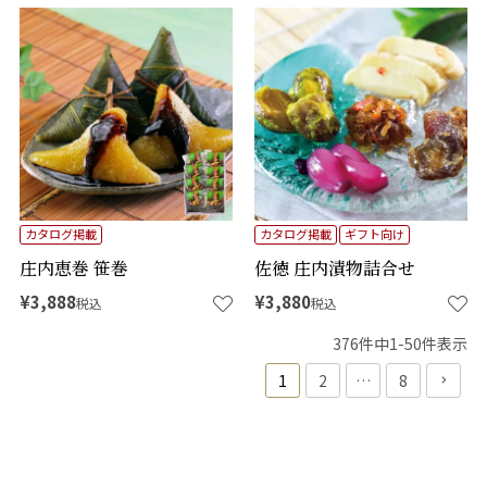
カタログ掲載
カタログ掲載
ギフト向け
庄内恵巻 笹巻
佐徳 庄内漬物詰合せ
¥
3,888
¥
3,880
税込
税込
376
件中
1
-
50
件表示
1
2
…
8