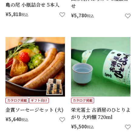
亀の尾 小瓶詰合せ 5本入
せ
¥
5,818
税込
¥
5,780
税込
カタログ掲載
ギフト向け
カタログ掲載
金賞ソーセージセット (大)
栄光冨士 古酒屋のひとりよ
がり 大吟醸 720ml
¥
5,640
税込
¥
5,500
税込