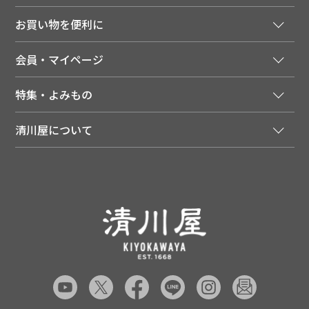
ご注文窓口
お買い物を便利に
ご利用ガイド
法人様向け特別サービス
お支払いについて
会員・マイページ
季節のカタログを無料でお届け
領収書について
会員登録はこちら
人気のメルマガを読む
送料について
特集・よみもの
会員特典について
店舗・ECポイント共通アプリ
お届けについて
特集・キャンペーン
マイページ
LINEお友だち登録
配達日について
清川屋について
メディア掲載商品
注文履歴
住所を知らなくても贈れるギフト
返品について
清川屋について
レシピ・食べ方
ポイント履歴
お客様相談室
企業サイト
山形ご当地ブログ
お気に入り
ギフト対応（包装・のしについて）
店舗案内
ニュース
レビューを書く
お問い合わせ
採用案内
清川屋のレビューを見る
よくあるご質問（FAQ）
SNS一覧
あんしんの品質保証について（産直品）
メディア情報
品質保証について（通常品）