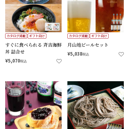
カタログ掲載
ギフト向け
カタログ掲載
ギフト向け
すぐに食べられる 斉吉海鮮
月山地ビールセット
丼 詰合せ
¥
5,038
税込
¥
5,070
税込