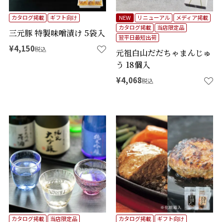
カタログ掲載
ギフト向け
NEW
リニューアル
メディア掲載
カタログ掲載
当店限定品
三元豚 特製味噌漬け 5袋入
翌平日最短出荷
¥
4,150
税込
元祖白山だだちゃまんじゅ
う 18個入
¥
4,068
税込
カタログ掲載
当店限定品
カタログ掲載
ギフト向け