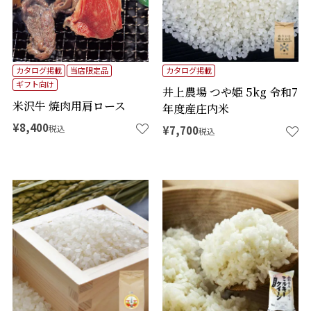
カタログ掲載
当店限定品
カタログ掲載
ギフト向け
井上農場 つや姫 5kg 令和7
米沢牛 焼肉用肩ロース
年度産庄内米
¥
8,400
税込
¥
7,700
税込