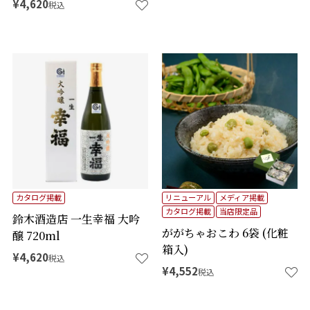
¥
4,620
税込
カタログ掲載
リニューアル
メディア掲載
カタログ掲載
当店限定品
鈴木酒造店 一生幸福 大吟
ががちゃおこわ 6袋 (化粧
醸 720ml
箱入)
¥
4,620
税込
¥
4,552
税込