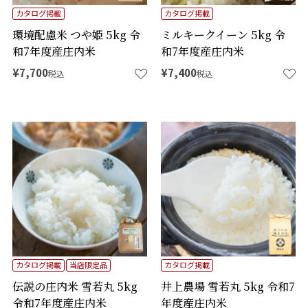
カタログ掲載
カタログ掲載
環境配慮米 つや姫 5kg 令
ミルキークイーン 5kg 令
和7年度産庄内米
和7年度産庄内米
¥
7,700
¥
7,400
税込
税込
カタログ掲載
当店限定品
カタログ掲載
伝説の庄内米 雪若丸 5kg
井上農場 雪若丸 5kg 令和7
令和7年度産庄内米
年度産庄内米