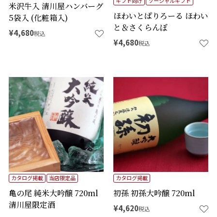
ギフト向け
ソーシャルギフト
米沢牛入 清川屋ハンバーグ
ほわいとぱりろーる ほわい
5袋入 (化粧箱入)
と＆さくらんぼ
¥
4,680
税込
¥
4,680
税込
カタログ掲載
当店限定品
カタログ掲載
亀の尾 純米大吟醸 720ml
初孫 初孫大吟醸 720ml
清川屋限定酒
¥
4,620
税込