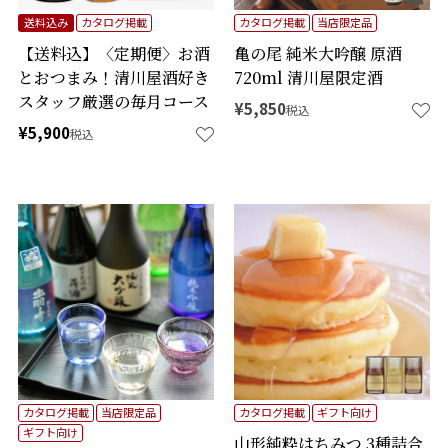
送料込み
カタログ掲載
カタログ掲載
当店限定品
【送料込】〈定期便〉お酒
亀の尾 純米大吟醸 原酒
とおつまみ！清川屋酒好き
720ml 清川屋限定酒
スタッフ厳選の毎月コース
¥
5,850
税込
¥
5,900
税込
カタログ掲載
当店限定品
カタログ掲載
ギフト向け
ギフト向け
山形純粋はちみつ 3種詰合