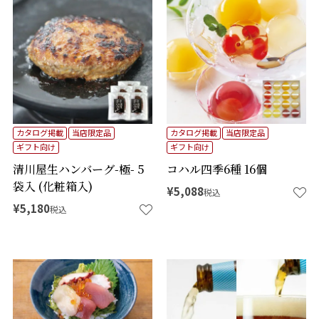
カタログ掲載
当店限定品
カタログ掲載
当店限定品
ギフト向け
ギフト向け
清川屋生ハンバーグ-極- 5
コハル四季6種 16個
袋入 (化粧箱入)
¥
5,088
税込
¥
5,180
税込