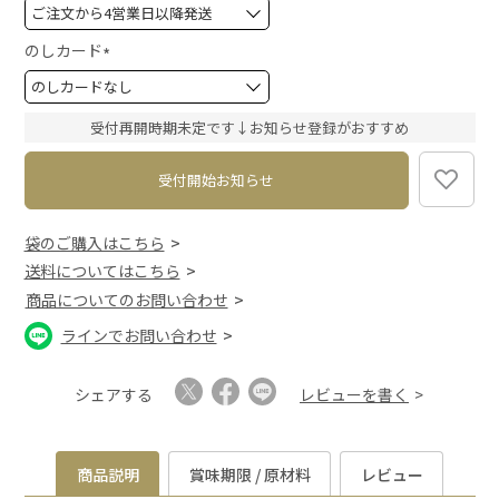
(
必
須
のしカード
)
(
必
須
受付再開時期未定です↓お知らせ登録がおすすめ
)
受付開始お知らせ
袋のご購入はこちら
送料についてはこちら
商品についてのお問い合わせ
ラインでお問い合わせ
シェアする
レビューを書く
商品説明
賞味期限 / 原材料
レビュー