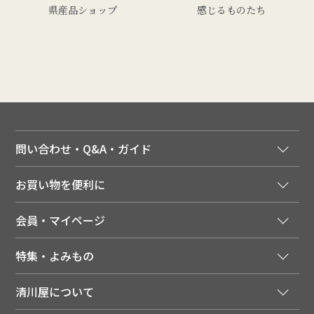
県産品ショップ
感じるものたち
問い合わせ・Q&A・ガイド
ご注文窓口
お買い物を便利に
ご利用ガイド
法人様向け特別サービス
お支払いについて
会員・マイページ
季節のカタログを無料でお届け
領収書について
会員登録はこちら
人気のメルマガを読む
送料について
特集・よみもの
会員特典について
店舗・ECポイント共通アプリ
お届けについて
特集・キャンペーン
マイページ
LINEお友だち登録
配達日について
清川屋について
メディア掲載商品
注文履歴
住所を知らなくても贈れるギフト
返品について