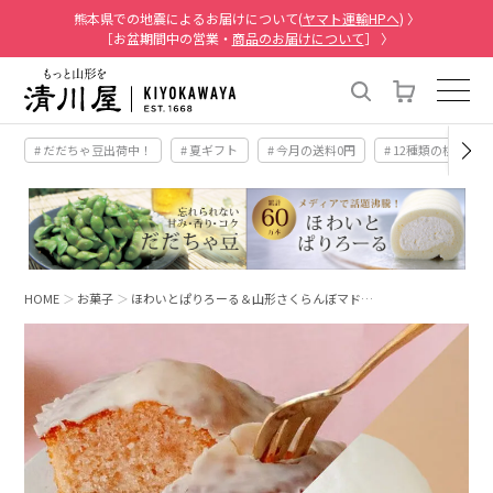
熊本県での地震によるお届けについて(
ヤマト運輸HPへ
) 〉
［お盆期間中の営業・
商品のお届けについて
］ 〉
# だだちゃ豆出荷中！
# 夏ギフト
# 今月の送料0円
# 12種類の桃
HOME
お菓子
ほわいとぱりろーる＆山形さくらんぼマド…