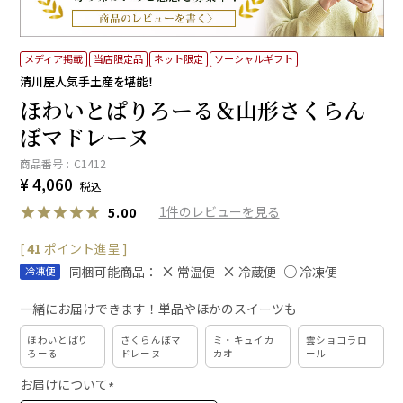
メディア掲載
当店限定品
ネット限定
ソーシャルギフト
清川屋人気手土産を堪能！
ほわいとぱりろーる＆山形さくらん
ぼマドレーヌ
商品番号
C1412
¥
4,060
税込
1
5.00
[
41
ポイント進呈 ]
同梱可能商品：
常温便
冷蔵便
冷凍便
冷凍便
一緒にお届けできます！単品やほかのスイーツも
ほわいとぱり
さくらんぼマ
ミ・キュイカ
雲ショコラロ
ろーる
ドレーヌ
カオ
ール
お届けについて