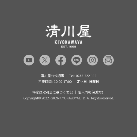
清川屋について
レシピ・食べ方
ポイント履歴
お客様相談室
企業サイト
山形ご当地ブログ
お気に入り
ギフト対応（包装・のしについて）
店舗案内
ニュース
レビューを書く
お問い合わせ
採用案内
清川屋のレビューを見る
よくあるご質問（FAQ）
SNS一覧
あんしんの品質保証について（産直品）
メディア情報
品質保証について（通常品）
清川屋公式通販
Tel : 0235-222-111
営業時間 : 10:00-17:00
定休日 : 日曜日
特定商取引法に基づく表記
個人情報保護方針
Copyright©
2022 - 2026 KIYOKAWAYA LTD. All Rights reserved.
ほわいとぱりろーる＆山形さくら
んぼマドレーヌ
在庫なし
4,060