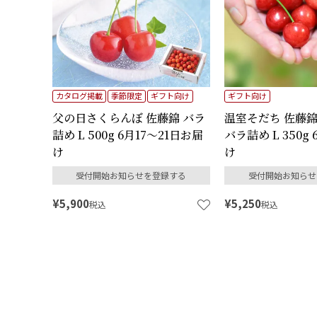
カタログ掲載
季節限定
ギフト向け
ギフト向け
父の日さくらんぼ 佐藤錦 バラ
温室そだち 佐藤錦
詰め L 500g 6月17～21日お届
バラ詰め L 350g
け
け
受付開始お知らせを登録する
受付開始お知らせ
¥
5,900
¥
5,250
税込
税込