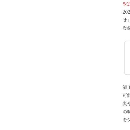
※
2
せ
登
清
可
爽
の
を