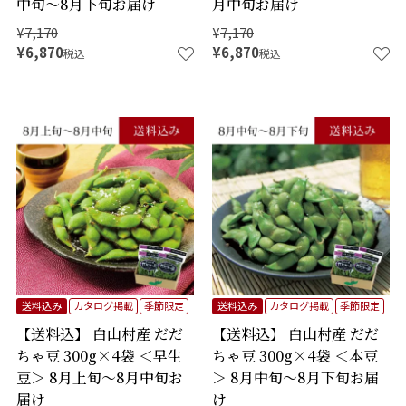
中旬～8月下旬お届け
月中旬お届け
¥
7,170
¥
7,170
¥
6,870
¥
6,870
税込
税込
送料込み
カタログ掲載
季節限定
送料込み
カタログ掲載
季節限定
【送料込】 白山村産 だだ
【送料込】 白山村産 だだ
ちゃ豆 300g×4袋 ＜早生
ちゃ豆 300g×4袋 ＜本豆
豆＞ 8月上旬～8月中旬お
＞ 8月中旬～8月下旬お届
届け
け