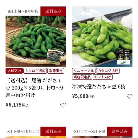
送料込み
カタログ掲載
季節限定
リニューアル
カタログ掲載
当店限定品
ギフト向け
【送料込】 尾浦 だだちゃ
冷凍特選だだちゃ豆 6袋
豆 300g×5袋 9月上旬～9
月中旬お届け
¥
5,988
税込
¥
6,175
税込