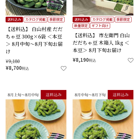
送料込み
カタログ掲載
季節限定
送料込み
カタログ掲載
季節限定
数量限定
ギフト向け
【送料込】 白山村産 だだ
【送料込】 市左衛門 白山
ちゃ豆 300g×6袋 ＜本豆
だだちゃ豆 木箱入 1kg ＜
＞ 8月中旬～8月下旬お届
本豆＞ 8月下旬お届け
け
¥
8,190
税込
¥
9,180
¥
8,700
税込