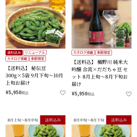
送料込み
リニューアル
カタログ掲載
季節限定
カタログ掲載
季節限定
【送料込】 楯野川 純米大
【送料込】 秘伝豆
吟醸 合流×だだちゃ豆 セ
300g×5袋 9月下旬～10月
ット 8月上旬～8月下旬お
上旬お届け
届け
¥
5,950
税込
¥
5,950
税込