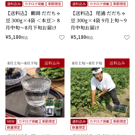
送料込み
カタログ掲載
季節限定
送料込み
カタログ掲載
季節限定
【送料込】 鶴岡 だだちゃ
【送料込】 尾浦 だだちゃ
豆 300g×4袋 ＜本豆＞ 8
豆 300g×4袋 9月上旬～9
月中旬～8月下旬お届け
月中旬お届け
¥
5,180
¥
5,180
税込
税込
NEW
カタログ掲載
季節限定
送料込み
カタログ掲載
季節限定
数量限定
数量限定