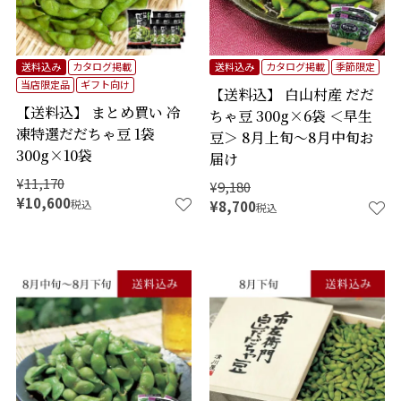
送料込み
カタログ掲載
送料込み
カタログ掲載
季節限定
当店限定品
ギフト向け
【送料込】 白山村産 だだ
【送料込】 まとめ買い 冷
ちゃ豆 300g×6袋 ＜早生
凍特選だだちゃ豆 1袋
豆＞ 8月上旬～8月中旬お
300g×10袋
届け
¥
11,170
¥
9,180
¥
10,600
税込
¥
8,700
税込