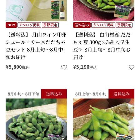
NEW
カタログ掲載
季節限定
送料込み
カタログ掲載
季節限定
【送料込】 月山ワイン甲州
【送料込】 白山村産 だだ
シュール・リー×だだちゃ
ちゃ豆 300g×3袋 ＜早生
豆セット 8月上旬～8月中
豆＞ 8月上旬～8月中旬お
旬お届け
届け
¥
5,800
¥
5,190
税込
税込