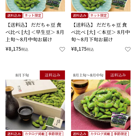
送料込み
ネット限定
送料込み
ネット限定
【送料込】 だだちゃ豆 食
【送料込】 だだちゃ豆 食
べ比べ [大] ＜早生豆＞ 8月
べ比べ [大] ＜本豆＞ 8月中
上旬～8月中旬お届け
旬～8月下旬お届け
¥
8,175
¥
8,175
税込
税込
送料込み
カタログ掲載
季節限定
送料込み
カタログ掲載
季節限定