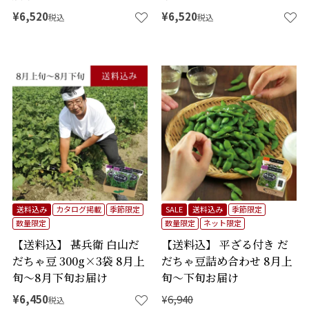
¥
6,520
¥
6,520
税込
税込
送料込み
カタログ掲載
季節限定
SALE
送料込み
季節限定
数量限定
数量限定
ネット限定
【送料込】 甚兵衛 白山だ
【送料込】 平ざる付き だ
だちゃ豆 300g×3袋 8月上
だちゃ豆詰め合わせ 8月上
旬～8月下旬お届け
旬～下旬お届け
¥
6,450
¥
6,940
税込