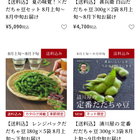
【送料込】 夏の味覚！×だ
【送料込】 甚兵衛 白山だ
だちゃ豆セット 8月上旬～
だちゃ豆 300g×2袋 8月上
8月中旬お届け
旬～8月下旬お届け
¥
5,090
¥
4,700
税込
税込
送料込み
カタログ掲載
季節限定
NEW
ネット限定
【送料込】 レンジパックだ
【送料込】 清川屋の 定番
だちゃ豆 180g×5袋 8月上
だだちゃ豆 300g×3袋 8月
旬～下旬お届け
上旬～9月中旬お届け