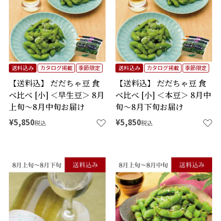
送料込み
カタログ掲載
季節限定
送料込み
カタログ掲載
季節限定
【送料込】 だだちゃ豆 食
【送料込】 だだちゃ豆 食
べ比べ [小] ＜早生豆＞ 8月
べ比べ [小] ＜本豆＞ 8月中
上旬～8月中旬お届け
旬～8月下旬お届け
¥
5,850
¥
5,850
税込
税込