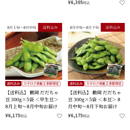
¥
6,305
税込
送料込み
カタログ掲載
季節限定
送料込み
カタログ掲載
季節限定
【送料込】 鶴岡 だだちゃ
【送料込】 鶴岡 だだちゃ
豆 300g×5袋 ＜早生豆＞
豆 300g×5袋 ＜本豆＞ 8
8月上旬～8月中旬お届け
月中旬～8月下旬お届け
¥
6,175
¥
6,175
税込
税込