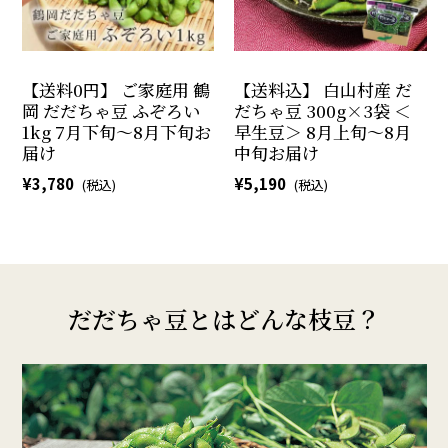
【送料0円】 ご家庭用 鶴
【送料込】 白山村産 だ
岡 だだちゃ豆 ふぞろい
だちゃ豆 300g×3袋 ＜
1kg 7月下旬～8月下旬お
早生豆＞ 8月上旬～8月
届け
中旬お届け
3,780
5,190
だだちゃ豆とはどんな枝豆？