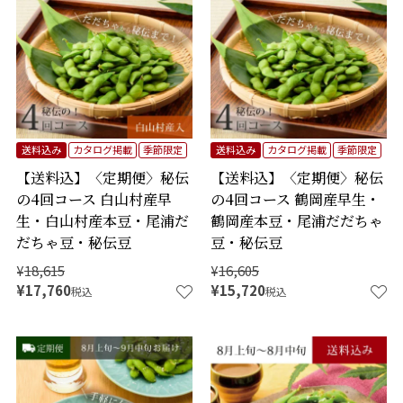
送料込み
カタログ掲載
季節限定
送料込み
カタログ掲載
季節限定
【送料込】〈定期便〉秘伝
【送料込】〈定期便〉秘伝
の4回コース 白山村産早
の4回コース 鶴岡産早生・
生・白山村産本豆・尾浦だ
鶴岡産本豆・尾浦だだちゃ
だちゃ豆・秘伝豆
豆・秘伝豆
¥
18,615
¥
16,605
¥
17,760
¥
15,720
税込
税込