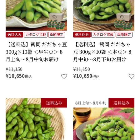
送料込み
カタログ掲載
季節限定
送料込み
カタログ掲載
季節限定
【送料込】鶴岡 だだちゃ豆
【送料込】 鶴岡 だだちゃ
300g×10袋 ＜早生豆＞ 8
豆 300g×10袋 ＜本豆＞ 8
月上旬～8月中旬お届け
月中旬～8月下旬お届け
¥
11,150
¥
11,150
¥
10,650
¥
10,650
税込
税込