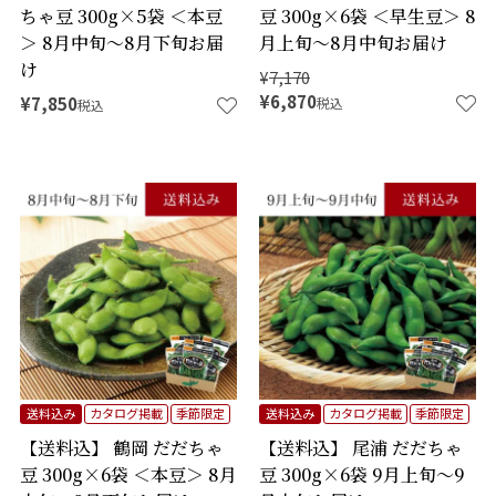
ちゃ豆 300g×5袋 ＜本豆
豆 300g×6袋 ＜早生豆＞ 8
＞ 8月中旬～8月下旬お届
月上旬～8月中旬お届け
け
¥
7,170
¥
6,870
¥
7,850
税込
税込
送料込み
カタログ掲載
季節限定
送料込み
カタログ掲載
季節限定
【送料込】 鶴岡 だだちゃ
【送料込】 尾浦 だだちゃ
豆 300g×6袋 ＜本豆＞ 8月
豆 300g×6袋 9月上旬～9