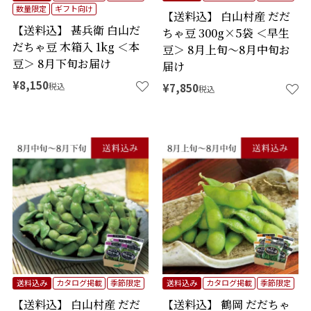
数量限定
ギフト向け
【送料込】 白山村産 だだ
【送料込】 甚兵衛 白山だ
ちゃ豆 300g×5袋 ＜早生
だちゃ豆 木箱入 1kg ＜本
豆＞ 8月上旬～8月中旬お
豆＞ 8月下旬お届け
届け
¥
8,150
税込
¥
7,850
税込
送料込み
カタログ掲載
季節限定
送料込み
カタログ掲載
季節限定
【送料込】 白山村産 だだ
【送料込】 鶴岡 だだちゃ