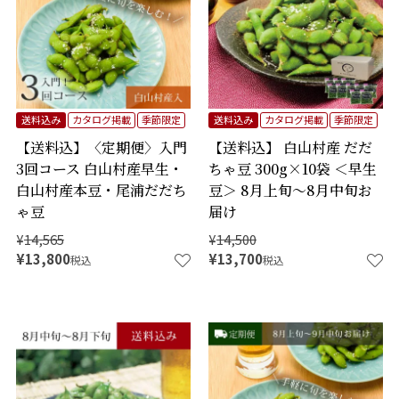
送料込み
カタログ掲載
季節限定
送料込み
カタログ掲載
季節限定
【送料込】〈定期便〉入門
【送料込】 白山村産 だだ
3回コース 白山村産早生・
ちゃ豆 300g×10袋 ＜早生
白山村産本豆・尾浦だだち
豆＞ 8月上旬～8月中旬お
ゃ豆
届け
¥
14,565
¥
14,500
¥
13,800
¥
13,700
税込
税込