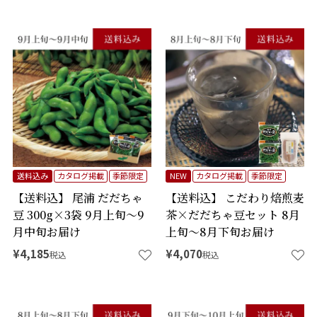
送料込み
カタログ掲載
季節限定
NEW
カタログ掲載
季節限定
【送料込】 尾浦 だだちゃ
【送料込】 こだわり焙煎麦
豆 300g×3袋 9月上旬～9
茶×だだちゃ豆セット 8月
月中旬お届け
上旬～8月下旬お届け
¥
4,185
¥
4,070
税込
税込