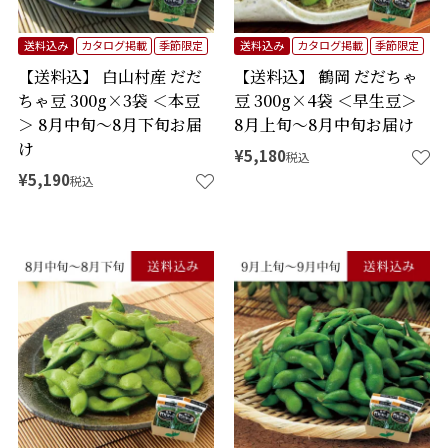
送料込み
カタログ掲載
季節限定
送料込み
カタログ掲載
季節限定
【送料込】 白山村産 だだ
【送料込】 鶴岡 だだちゃ
ちゃ豆 300g×3袋 ＜本豆
豆 300g×4袋 ＜早生豆＞
＞ 8月中旬～8月下旬お届
8月上旬～8月中旬お届け
け
¥
5,180
税込
¥
5,190
税込