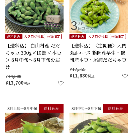
送料込み
カタログ掲載
季節限定
送料込み
カタログ掲載
季節限定
【送料込】 白山村産 だだ
【送料込】〈定期便〉入門
ちゃ豆 300g×10袋 ＜本豆
3回コース 鶴岡産早生・鶴
＞ 8月中旬～8月下旬お届
岡産本豆・尾浦だだちゃ豆
け
¥
12,555
¥
11,880
¥
14,500
税込
¥
13,700
税込