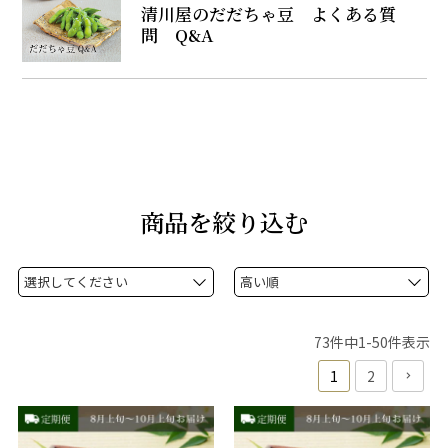
清川屋のだだちゃ豆 よくある質
問 Q&A
商品を絞り込む
73
件中
1
-
50
件表示
1
2