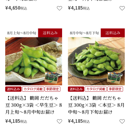
¥
4,650
¥
4,185
税込
税込
送料込み
カタログ掲載
季節限定
送料込み
カタログ掲載
季節限定
【送料込】 鶴岡 だだちゃ
【送料込】 鶴岡 だだちゃ
豆 300g×3袋 ＜早生豆＞ 8
豆 300g×3袋 ＜本豆＞ 8月
月上旬～8月中旬お届け
中旬～8月下旬お届け
¥
4,185
¥
4,185
税込
税込