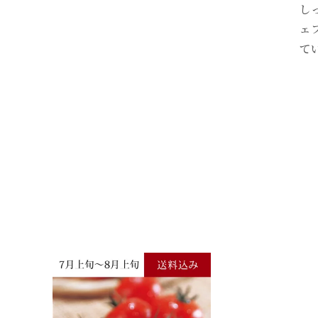
し
ェ
て