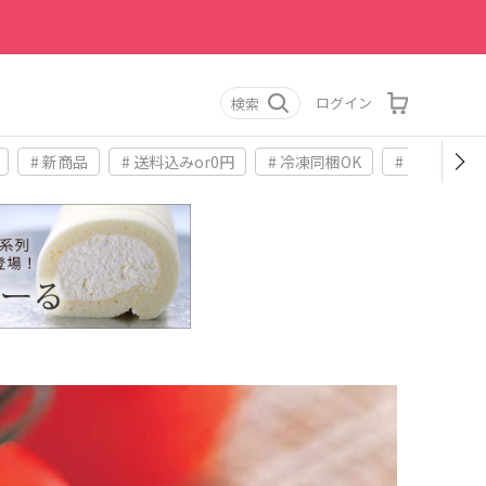
ログイン
検索
# 新商品
# 送料込みor0円
# 冷凍同梱OK
# お土産