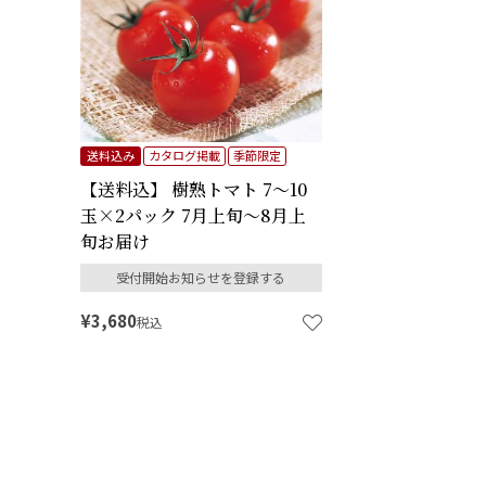
送料込み
カタログ掲載
季節限定
【送料込】 樹熟トマト 7～10
玉×2パック 7月上旬～8月上
旬お届け
受付開始お知らせを登録する
¥
3,680
税込