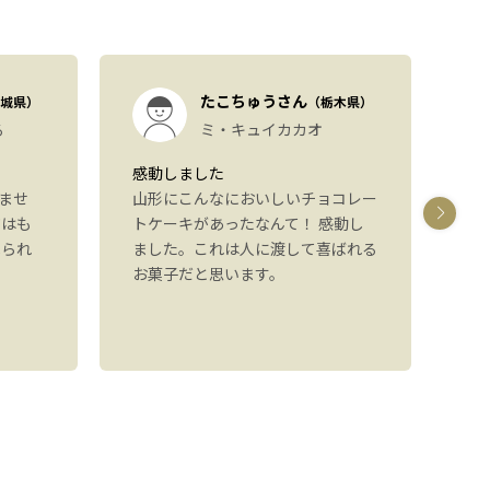
たこちゅうさん
城県）
（栃木県）
る
ミ・キュイカカオ
感動しました
パ
ませ
山形にこんなにおいしいチョコレー
し
ジはも
トケーキがあったなんて！ 感動し
た
べられ
ました。これは人に渡して喜ばれる
た
お菓子だと思います。
り
可