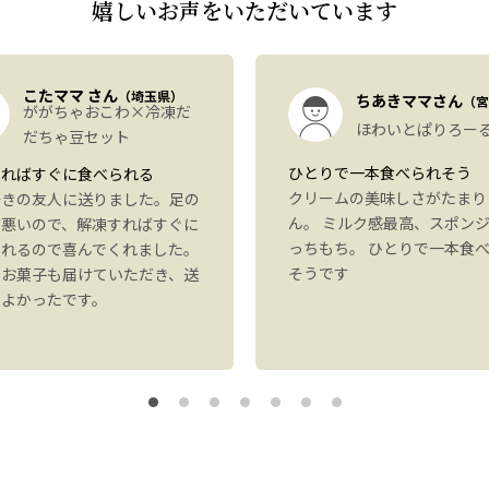
嬉しいお声をいただいています
こたママ さん
（埼玉県）
ちあきママさん
（宮
ががちゃおこわ×冷凍だ
ほわいとぱりろー
だちゃ豆セット
ひとりで一本食べられそう
すればすぐに食べられる
クリームの美味しさがたまり
好きの友人に送りました。足の
ん。 ミルク感最高、スポン
が悪いので、解凍すればすぐに
っちもち。 ひとりで一本食
られるので喜んでくれました。
そうです
にお菓子も届けていただき、送
もよかったです。