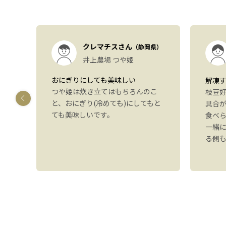
）
クレマチスさん
（静岡県）
も
井上農場 つや姫
おにぎりにしても美味しい
解凍
つや姫は炊き立てはもちろんのこ
しま
枝豆
と、おにぎり(冷めても)にしてもと
す
具合
ても美味しいです。
いた
食べ
感想
一緒
。ま
る側