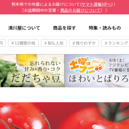
熊本県での地震によるお届けについて(
ヤマト運輸HPへ
) 〉
［お盆期間中の営業・
商品のお届けについて
］ 〉
清川屋について
商品を探す
特集・読みもの
円
# 12種類の桃
# 梨も人気
# 残りわずか
# ランキング