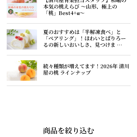
本気の桃えらび ～山形、極上の
「桃」Best4+α～
夏のおすすめは「半解凍食べ」と
「ペアリング」！ほわいとぱりろー
るの新しいおいしさ、見つけま …
続々種類が増えてます！2026年 清川
屋の桃 ラインナップ
商品を絞り込む