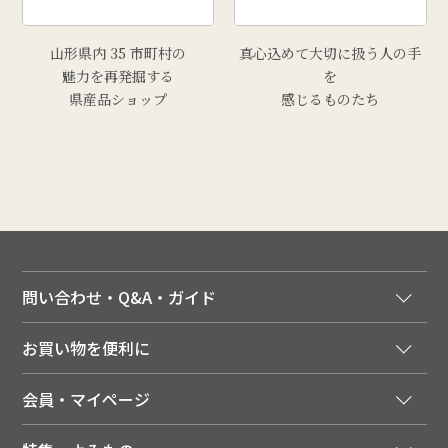
山形県内 35 市町村の
真心込めて大切に扱う人の手
魅力を再発掘する
を
県産品ショップ
感じるものたち
問い合わせ・Q&A・ガイド
ご注文窓口
お買い物を便利に
ご利用ガイド
法人様向け特別サービス
お支払いについて
会員・マイページ
季節のカタログを無料でお届け
領収書について
会員登録はこちら
人気のメルマガを読む
送料について