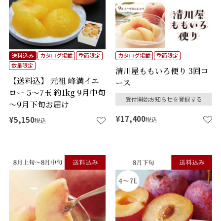
送料込み
カタログ掲載
季節限定
カタログ掲載
季節限定
数量限定
清川屋ももいろ便り 3回コ
【送料込】 元祖 峰満イエ
ース
ロー 5～7玉 約1kg 9月中旬
受付開始お知らせを登録する
～9月下旬お届け
¥
17,400
¥
5,150
税込
税込