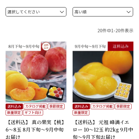
20
件中
1
-
20
件表示
送料込み
カタログ掲載
季節限定
送料込み
カタログ掲載
季節限定
数量限定
ギフト向け
数量限定
【送料込】 真の果実【桃】
【送料込】 元祖 峰満イエ
6～8玉 8月下旬～9月中旬
ロー 10～12玉 約2kg 9月中
お届け
旬～9月下旬お届け