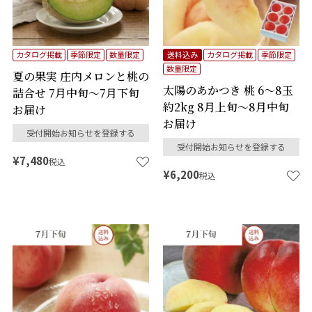
カタログ掲載
季節限定
数量限定
送料込み
カタログ掲載
季節限定
数量限定
夏の果実 庄内メロンと桃の
太陽のあかつき 桃 6～8玉
詰合せ 7月中旬～7月下旬
約2kg 8月上旬～8月中旬
お届け
お届け
受付開始お知らせを登録する
受付開始お知らせを登録する
¥
7,480
税込
¥
6,200
税込