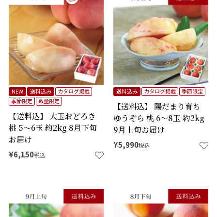
NEW
送料込み
カタログ掲載
送料込み
カタログ掲載
季節限定
季節限定
数量限定
【送料込】 陽だまり育ち
【送料込】 大玉おどろき
ゆうぞら 桃 6～8玉 約2kg
桃 5～6玉 約2kg 8月下旬
9月上旬お届け
お届け
¥
5,990
税込
¥
6,150
税込