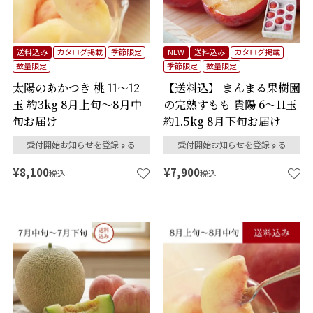
送料込み
カタログ掲載
季節限定
NEW
送料込み
カタログ掲載
数量限定
季節限定
数量限定
太陽のあかつき 桃 11～12
【送料込】 まんまる果樹園
玉 約3kg 8月上旬～8月中
の完熟すもも 貴陽 6～11玉
旬お届け
約1.5kg 8月下旬お届け
受付開始お知らせを登録する
受付開始お知らせを登録する
¥
8,100
¥
7,900
税込
税込