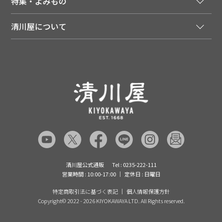
特集・よみもの
会員特典について
店舗・ECポイント共通アプリ
お届けについて
特集・キャンペーン
マイページ
LINEお友だち登録
配達日について
清川屋について
メディア掲載商品
注文履歴
住所を知らなくても贈れるギフト
返品について
清川屋について
レシピ・食べ方
ポイント履歴
お客様相談室
企業サイト
山形ご当地ブログ
お気に入り
ギフト対応（包装・のしについて）
店舗案内
ニュース
レビューを書く
お問い合わせ
採用案内
清川屋のレビューを見る
よくあるご質問（FAQ）
SNS一覧
あんしんの品質保証について（産直品）
メディア情報
品質保証について（通常品）
清川屋公式通販
Tel : 0235-222-111
営業時間 : 10:00-17:00
定休日 : 日曜日
特定商取引法に基づく表記
個人情報保護方針
Copyright©
2022 - 2026 KIYOKAWAYA LTD. All Rights reserved.