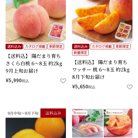
送料込み
カタログ掲載
季節限定
送料込み
カタログ掲載
季節限定
数量限定
【送料込】 陽だまり育ち
【送料込】 陽だまり育ち
さくら白桃 6～8玉 約2kg
ワッサー 桃 6～8玉 約2kg
9月上旬お届け
8月下旬お届け
¥
5,990
税込
¥
5,650
税込