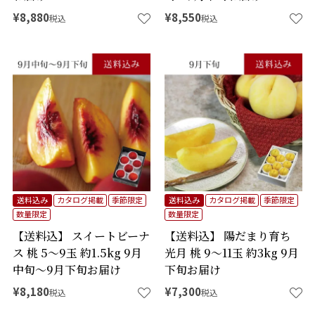
¥
8,880
¥
8,550
税込
税込
送料込み
カタログ掲載
季節限定
送料込み
カタログ掲載
季節限定
数量限定
数量限定
【送料込】 スイートビーナ
【送料込】 陽だまり育ち
ス 桃 5～9玉 約1.5kg 9月
光月 桃 9～11玉 約3kg 9月
中旬～9月下旬お届け
下旬お届け
¥
8,180
¥
7,300
税込
税込