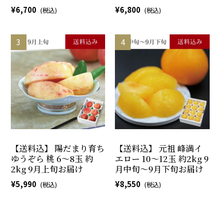
6,700
6,800
【送料込】 陽だまり育ち
【送料込】 元祖 峰満イ
ゆうぞら 桃 6～8玉 約
エロー 10～12玉 約2kg 9
2kg 9月上旬お届け
月中旬～9月下旬お届け
5,990
8,550