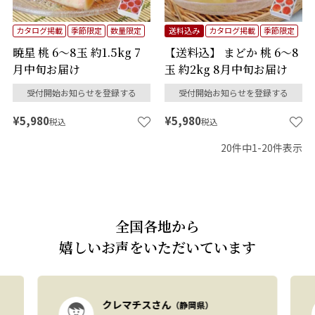
カタログ掲載
季節限定
数量限定
送料込み
カタログ掲載
季節限定
暁星 桃 6～8玉 約1.5kg 7
【送料込】 まどか 桃 6～8
月中旬お届け
玉 約2kg 8月中旬お届け
受付開始お知らせを登録する
受付開始お知らせを登録する
¥
5,980
¥
5,980
税込
税込
20
件中
1
-
20
件表示
全国各地から
嬉しいお声をいただいています
クレマチスさん
（静岡県）