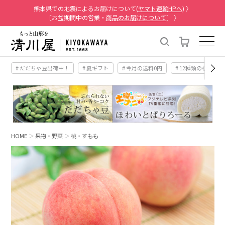
熊本県での地震によるお届けについて(
ヤマト運輸HPへ
) 〉
［お盆期間中の営業・
商品のお届けについて
］ 〉
# だだちゃ豆出荷中！
# 夏ギフト
# 今月の送料0円
# 12種類の桃
HOME
果物・野菜
桃・すもも