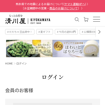
熊本県での地震によるお届けについて(
ヤマト運輸HPへ
) 〉
［お盆期間中の営業・
商品のお届けについて
］ 〉
# だだちゃ豆出荷中！
# 夏ギフト
# 今月の送料0円
# 12種類の桃
HOME
ログイン
ログイン
会員のお客様