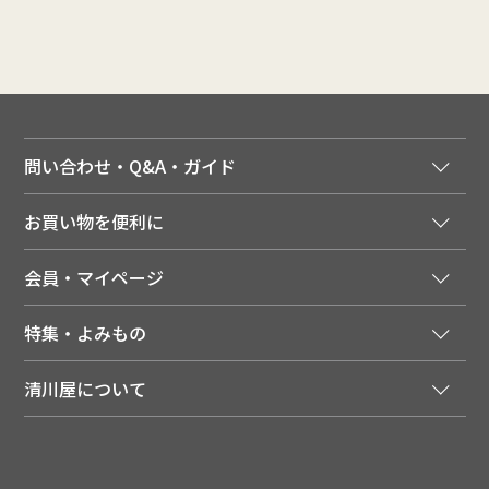
問い合わせ・Q&A・ガイド
ご注文窓口
お買い物を便利に
ご利用ガイド
法人様向け特別サービス
お支払いについて
会員・マイページ
季節のカタログを無料でお届け
領収書について
会員登録はこちら
人気のメルマガを読む
送料について
特集・よみもの
会員特典について
店舗・ECポイント共通アプリ
お届けについて
特集・キャンペーン
マイページ
LINEお友だち登録
配達日について
清川屋について
メディア掲載商品
注文履歴
住所を知らなくても贈れるギフト
返品について
清川屋について
レシピ・食べ方
ポイント履歴
お客様相談室
企業サイト
山形ご当地ブログ
お気に入り
ギフト対応（包装・のしについて）
店舗案内