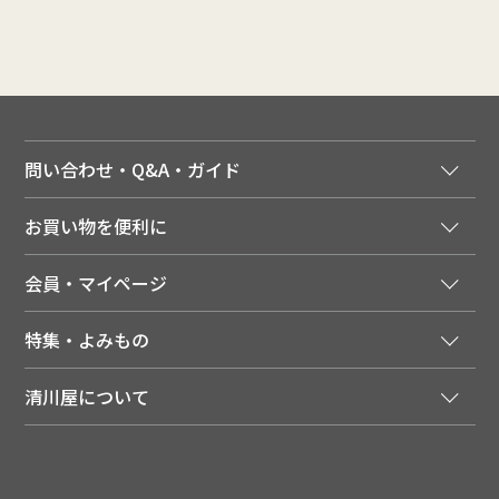
問い合わせ・Q&A・ガイド
ご注文窓口
お買い物を便利に
ご利用ガイド
法人様向け特別サービス
お支払いについて
会員・マイページ
季節のカタログを無料でお届け
領収書について
会員登録はこちら
人気のメルマガを読む
送料について
特集・よみもの
会員特典について
店舗・ECポイント共通アプリ
お届けについて
特集・キャンペーン
マイページ
LINEお友だち登録
配達日について
清川屋について
メディア掲載商品
注文履歴
住所を知らなくても贈れるギフト
返品について
清川屋について
レシピ・食べ方
ポイント履歴
お客様相談室
企業サイト
山形ご当地ブログ
お気に入り
ギフト対応（包装・のしについて）
店舗案内