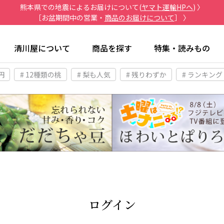
熊本県での地震によるお届けについて(
ヤマト運輸HPへ
) 〉
［お盆期間中の営業・
商品のお届けについて
］ 〉
清川屋について
商品を探す
特集・読みもの
円
# 12種類の桃
# 梨も人気
# 残りわずか
# ランキング
ログイン