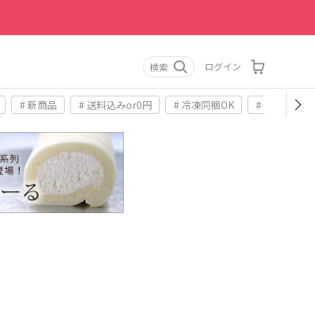
ログイン
検索
# 新商品
# 送料込みor0円
# 冷凍同梱OK
# お土産