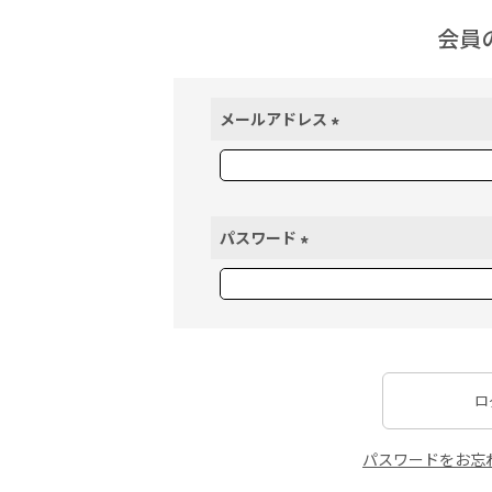
会員
メールアドレス
(
必
須
)
パスワード
(
必
須
)
ロ
パスワードをお忘