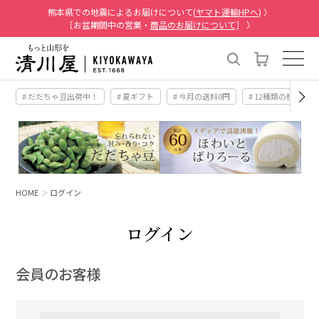
熊本県での地震によるお届けについて(
ヤマト運輸HPへ
) 〉
［お盆期間中の営業・
商品のお届けについて
］ 〉
# だだちゃ豆出荷中！
# 夏ギフト
# 今月の送料0円
# 12種類の桃
HOME
ログイン
ログイン
会員のお客様