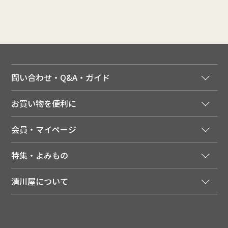
問い合わせ・Q&A・ガイド
ご注文窓口
お買い物を便利に
ご利用ガイド
法人様向け特別サービス
お支払いについて
会員・マイページ
季節のカタログを無料でお届け
領収書について
会員登録はこちら
人気のメルマガを読む
送料について
特集・よみもの
会員特典について
店舗・ECポイント共通アプリ
お届けについて
特集・キャンペーン
マイページ
LINEお友だち登録
配達日について
清川屋について
メディア掲載商品
注文履歴
住所を知らなくても贈れるギフト
返品について
清川屋について
レシピ・食べ方
ポイント履歴
お客様相談室
企業サイト
山形ご当地ブログ
お気に入り
ギフト対応（包装・のしについて）
店舗案内