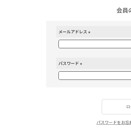
会員
メールアドレス
(
必
須
)
パスワード
(
必
須
)
ロ
パスワードをお忘