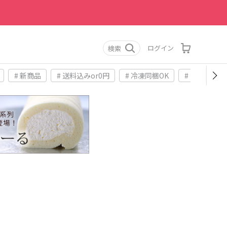
ログイン
検索
# 新商品
# 送料込みor0円
# 冷凍同梱OK
# お土産