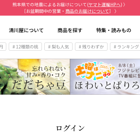
熊本県での地震によるお届けについて(
ヤマト運輸HPへ
) 〉
［お盆期間中の営業・
商品のお届けについて
］ 〉
清川屋について
商品を探す
特集・読みもの
円
# 12種類の桃
# 梨も人気
# 残りわずか
# ランキング
ログイン