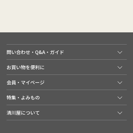
問い合わせ・Q&A・ガイド
ご注文窓口
お買い物を便利に
ご利用ガイド
法人様向け特別サービス
お支払いについて
会員・マイページ
季節のカタログを無料でお届け
領収書について
会員登録はこちら
人気のメルマガを読む
送料について
特集・よみもの
会員特典について
店舗・ECポイント共通アプリ
お届けについて
特集・キャンペーン
マイページ
LINEお友だち登録
配達日について
清川屋について
メディア掲載商品
注文履歴
住所を知らなくても贈れるギフト
返品について
清川屋について
レシピ・食べ方
ポイント履歴
お客様相談室
企業サイト
山形ご当地ブログ
お気に入り