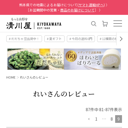
熊本県での地震によるお届けについて(
ヤマト運輸HPへ
) 〉
［お盆期間中の営業・
商品のお届けについて
］ 〉
# だだちゃ豆出荷中！
# 夏ギフト
# 今月の送料0円
# 12種類の桃
HOME
れいさんのレビュー
れいさんのレビュー
87
件中
81
-
87
件表示
1
…
8
9