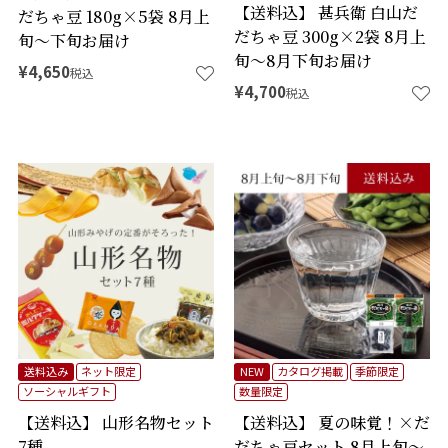
【送料込】 甚兵衛 白山だ
だちゃ豆 180g×5袋 8月上
だちゃ豆 300g×2袋 8月上
旬～下旬お届け
旬～8月下旬お届け
¥
4,650
税込
¥
4,700
税込
送料込み
ネット限定
NEW
カタログ掲載
季節限定
ソーシャルギフト
数量限定
【送料込】 山形名物セット
【送料込】 夏の味覚！×だ
7種
だちゃ豆セット 8月上旬～