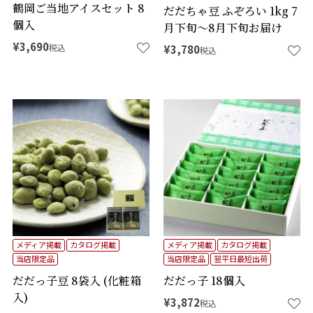
鶴岡ご当地アイスセット 8
だだちゃ豆 ふぞろい 1kg 7
個入
月下旬～8月下旬お届け
¥
3,690
税込
¥
3,780
税込
メディア掲載
カタログ掲載
メディア掲載
カタログ掲載
当店限定品
当店限定品
翌平日最短出荷
だだっ子豆 8袋入 (化粧箱
だだっ子 18個入
入)
¥
3,872
税込