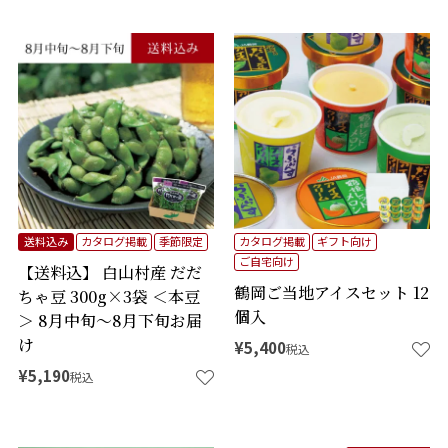
送料込み
カタログ掲載
季節限定
カタログ掲載
ギフト向け
ご自宅向け
【送料込】 白山村産 だだ
鶴岡ご当地アイスセット 12
ちゃ豆 300g×3袋 ＜本豆
個入
＞ 8月中旬～8月下旬お届
け
¥
5,400
税込
¥
5,190
税込