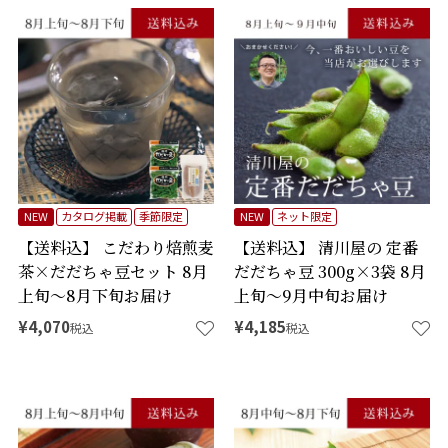
NEW
カタログ掲載
季節限定
NEW
ネット限定
【送料込】 こだわり焙煎麦
【送料込】 清川屋の 定番
茶×だだちゃ豆セット 8月
だだちゃ豆 300g×3袋 8月
上旬～8月下旬お届け
上旬～9月中旬お届け
¥
4,070
¥
4,185
税込
税込