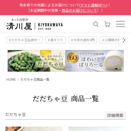
熊本県での地震によるお届けについて(
ヤマト運輸HPへ
) 〉
［お盆期間中の営業・
商品のお届けについて
］ 〉
# だだちゃ豆出荷中！
# 夏ギフト
# 今月の送料0円
# 12種類の桃
HOME
だだちゃ豆商品一覧
だだちゃ豆
商品一覧
だだちゃ豆
詳細検索
キーワード