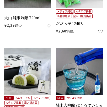
メディア掲載
カタログ掲載
当店限定品
翌平日最短出荷
大山 純米吟醸 720ml
だだっ子 12個入
¥
2,398
税込
¥
2,609
税込
NEW
リニューアル
メディア掲載
NEW
カタログ掲載
カタログ掲載
当店限定品
純米大吟醸 はくろすいしゅ