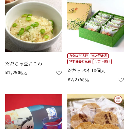
商品番号
価格
タグ
カタログ掲載
当店限定品
在庫なし商品
在庫なし商品を表示しない
翌平日最短出荷
ギフト向け
だだちゃ豆おこわ
だだっパイ 10個入
¥
2,250
税込
予約商品
予約商品のみを表示
¥
2,275
税込
並び順
価格が安い順
価格が高い順
新着順
登録順
優先度順
レビュー順
キーワードヒット順