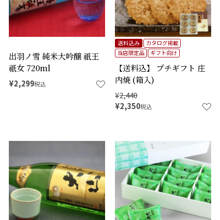
検索
送料込み
カタログ掲載
当店限定品
ギフト向け
出羽ノ雪 純米大吟醸 祇王
祇女 720ml
【送料込】 プチギフト 庄
内焼 (箱入)
¥
2,299
税込
¥
2,440
¥
2,350
税込