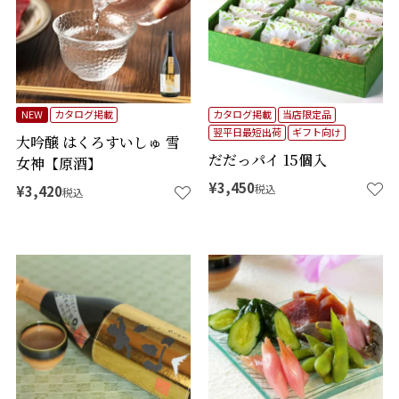
NEW
カタログ掲載
カタログ掲載
当店限定品
翌平日最短出荷
ギフト向け
大吟醸 はくろすいしゅ 雪
だだっパイ 15個入
女神【原酒】
¥
3,450
税込
¥
3,420
税込