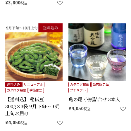
¥
3,800
税込
送料込み
リニューアル
カタログ掲載
当店限定品
カタログ掲載
季節限定
プチギフト
【送料込】 秘伝豆
亀の尾 小瓶詰合せ 3本入
300g×3袋 9月下旬～10月
¥
4,050
税込
上旬お届け
¥
4,050
税込