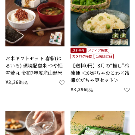
送料0円
メディア掲載
カタログ掲載
当店限定品
お米ギフトセット 春彩(は
るいろ) 環境配慮米 つや姫
【送料0円】8月の“推し”冷
雪若丸 令和7年度産山形米
凍便 ＜ががちゃおこわ×冷
凍だだちゃ豆セット＞
¥
3,268
税込
¥
3,396
税込