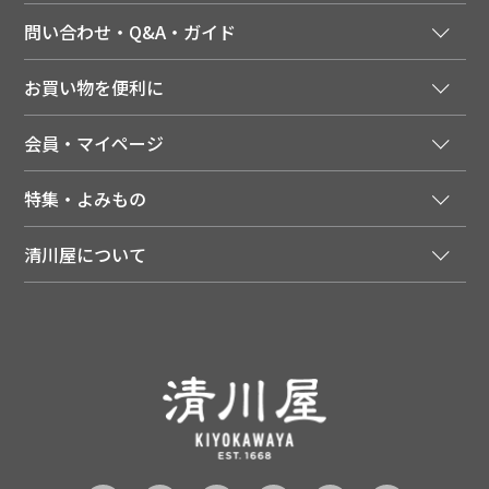
問い合わせ・Q&A・ガイド
ご注文窓口
お買い物を便利に
ご利用ガイド
法人様向け特別サービス
お支払いについて
会員・マイページ
季節のカタログを無料でお届け
領収書について
会員登録はこちら
人気のメルマガを読む
送料について
特集・よみもの
会員特典について
店舗・ECポイント共通アプリ
お届けについて
特集・キャンペーン
マイページ
LINEお友だち登録
配達日について
清川屋について
メディア掲載商品
注文履歴
住所を知らなくても贈れるギフト
返品について
清川屋について
レシピ・食べ方
ポイント履歴
お客様相談室
企業サイト
山形ご当地ブログ
お気に入り
ギフト対応（包装・のしについて）
店舗案内
ニュース
レビューを書く
お問い合わせ
採用案内
清川屋のレビューを見る
よくあるご質問（FAQ）
SNS一覧
あんしんの品質保証について（産直品）
メディア情報
品質保証について（通常品）