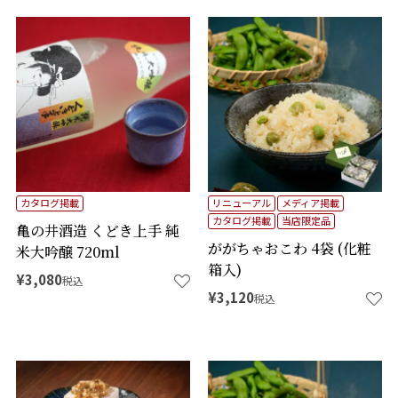
カタログ掲載
リニューアル
メディア掲載
カタログ掲載
当店限定品
亀の井酒造 くどき上手 純
ががちゃおこわ 4袋 (化粧
米大吟醸 720ml
箱入)
¥
3,080
税込
¥
3,120
税込