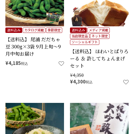
送料込み
カタログ掲載
季節限定
送料込み
メディア掲載
当店限定品
ネット限定
【送料込】 尾浦 だだちゃ
ソーシャルギフト
豆 300g×3袋 9月上旬～9
【送料込】 ほわいとぱりろ
月中旬お届け
ーる ＆ 許してちょんまげ
¥
4,185
税込
セット
¥
4,350
¥
4,300
税込