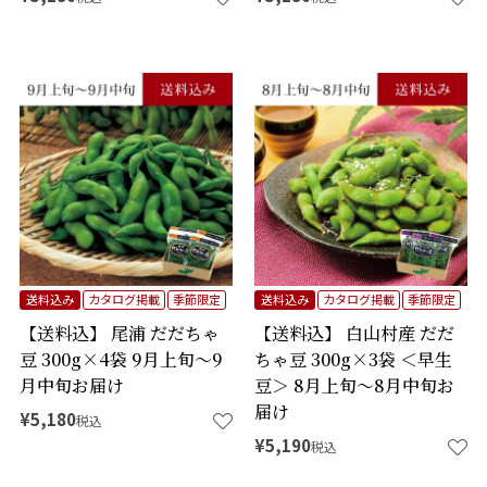
送料込み
カタログ掲載
季節限定
送料込み
カタログ掲載
季節限定
【送料込】 尾浦 だだちゃ
【送料込】 白山村産 だだ
豆 300g×4袋 9月上旬～9
ちゃ豆 300g×3袋 ＜早生
月中旬お届け
豆＞ 8月上旬～8月中旬お
届け
¥
5,180
税込
¥
5,190
税込