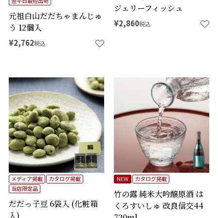
翌平日最短出荷
ジェリーフィッシュ
元祖白山だだちゃまんじゅ
¥
2,860
税込
う 12個入
¥
2,762
税込
メディア掲載
カタログ掲載
NEW
カタログ掲載
当店限定品
竹の露 純米大吟醸原酒 は
だだっ子豆 6袋入 (化粧箱
くろすいしゅ 改良信交44
入)
720ml