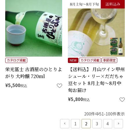
カタログ掲載
NEW
カタログ掲載
季節限定
栄光冨士 古酒屋のひとりよ
【送料込】 月山ワイン甲州
がり 大吟醸 720ml
シュール・リー×だだちゃ
豆セット 8月上旬～8月中
¥
5,500
税込
旬お届け
¥
5,800
税込
200
件中
51
-
100
件表示
1
2
3
4