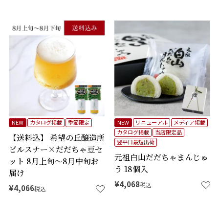
NEW
カタログ掲載
季節限定
NEW
リニューアル
メディア掲載
カタログ掲載
当店限定品
【送料込】 希望の丘醸造所
翌平日最短出荷
ピルスナー×だだちゃ豆セ
元祖白山だだちゃまんじゅ
ット 8月上旬～8月中旬お
う 18個入
届け
¥
4,068
税込
¥
4,066
税込