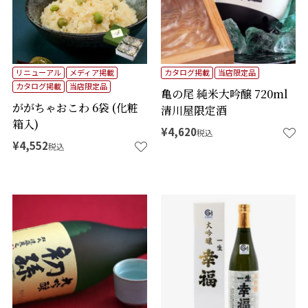
リニューアル
メディア掲載
カタログ掲載
当店限定品
カタログ掲載
当店限定品
亀の尾 純米大吟醸 720ml
ががちゃおこわ 6袋 (化粧
清川屋限定酒
箱入)
¥
4,620
税込
¥
4,552
税込