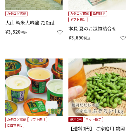
カタログ掲載
カタログ掲載
季節限定
ギフト向け
大山 純米大吟醸 720ml
本長 夏のお漬物詰合せ
¥
3,520
税込
¥
3,690
税込
カタログ掲載
ギフト向け
送料0円
ネット限定
ご自宅向け
【送料0円】 ご家庭用 鶴岡