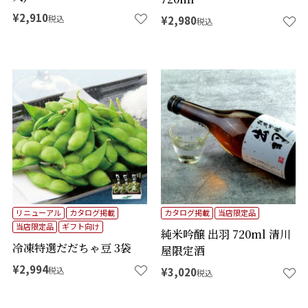
¥
2,910
税込
¥
2,980
税込
リニューアル
カタログ掲載
カタログ掲載
当店限定品
当店限定品
ギフト向け
純米吟醸 出羽 720ml 清川
冷凍特選だだちゃ豆 3袋
屋限定酒
¥
2,994
税込
¥
3,020
税込