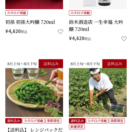
カタログ掲載
カタログ掲載
初孫 初孫大吟醸 720ml
鈴木酒造店 一生幸福 大吟
醸 720ml
¥
4,620
税込
¥
4,620
税込
送料込み
カタログ掲載
季節限定
送料込み
カタログ掲載
季節限定
数量限定
【送料込】 レンジパックだ