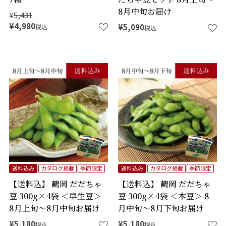
8月中旬お届け
¥
5,431
¥
4,980
¥
5,090
税込
税込
送料込み
カタログ掲載
季節限定
送料込み
カタログ掲載
季節限定
【送料込】 鶴岡 だだちゃ
【送料込】 鶴岡 だだちゃ
豆 300g×4袋 ＜早生豆＞
豆 300g×4袋 ＜本豆＞ 8
8月上旬～8月中旬お届け
月中旬～8月下旬お届け
¥
5,180
¥
5,180
税込
税込