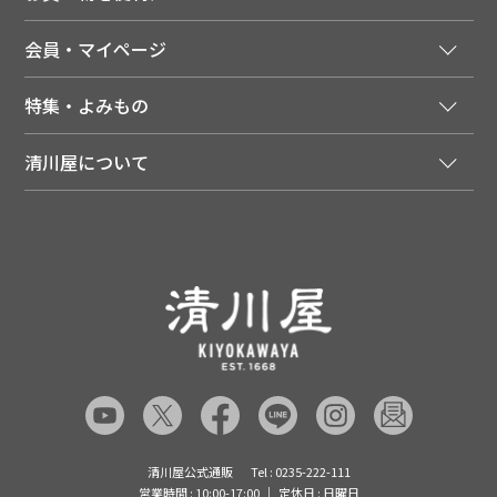
ご利用ガイド
法人様向け特別サービス
お支払いについて
会員・マイページ
季節のカタログを無料でお届け
領収書について
会員登録はこちら
人気のメルマガを読む
送料について
特集・よみもの
会員特典について
店舗・ECポイント共通アプリ
お届けについて
特集・キャンペーン
マイページ
LINEお友だち登録
配達日について
清川屋について
メディア掲載商品
注文履歴
住所を知らなくても贈れるギフト
返品について
清川屋について
レシピ・食べ方
ポイント履歴
お客様相談室
企業サイト
山形ご当地ブログ
お気に入り
ギフト対応（包装・のしについて）
店舗案内
ニュース
レビューを書く
お問い合わせ
採用案内
清川屋のレビューを見る
よくあるご質問（FAQ）
SNS一覧
あんしんの品質保証について（産直品）
メディア情報
品質保証について（通常品）
清川屋公式通販
Tel : 0235-222-111
営業時間 : 10:00-17:00
定休日 : 日曜日