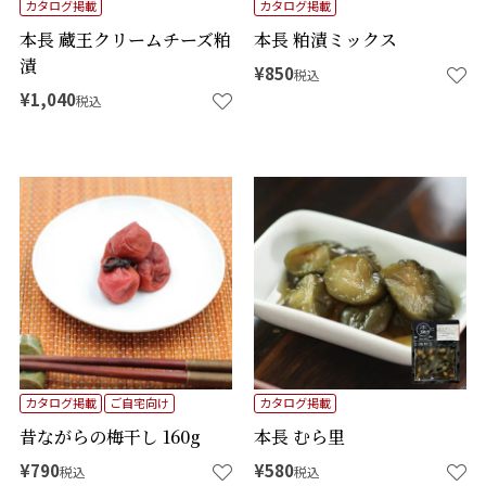
カタログ掲載
カタログ掲載
本長 蔵王クリームチーズ粕
本長 粕漬ミックス
漬
¥
850
税込
¥
1,040
税込
カタログ掲載
ご自宅向け
カタログ掲載
昔ながらの梅干し 160g
本長 むら里
¥
790
¥
580
税込
税込