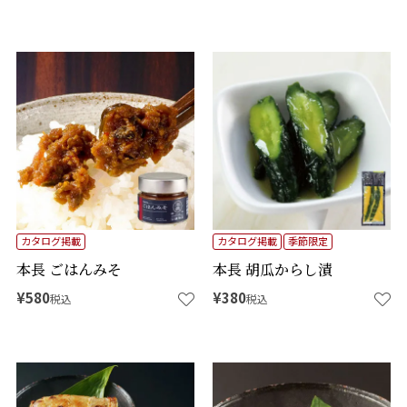
カタログ掲載
カタログ掲載
季節限定
本長 ごはんみそ
本長 胡瓜からし漬
¥
580
¥
380
税込
税込