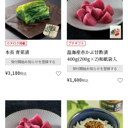
カタログ掲載
プチギフト
本長 青菜漬
温海産赤かぶ甘酢漬
400g(200g×2)和紙袋入
受付開始お知らせを登録する
受付開始お知らせを登録する
¥
3,180
税込
¥
1,600
税込