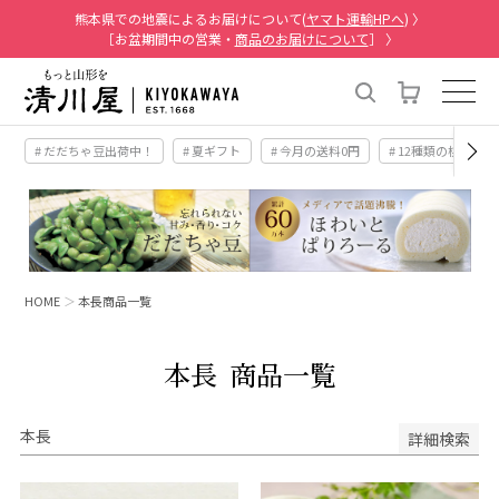
熊本県での地震によるお届けについて(
ヤマト運輸HPへ
) 〉
［お盆期間中の営業・
商品のお届けについて
］ 〉
# だだちゃ豆出荷中！
# 夏ギフト
# 今月の送料0円
# 12種類の桃
HOME
本長商品一覧
本長
商品一覧
本長
詳細検索
キーワード