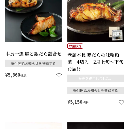
数量限定
本長一選 鮭と銀だら詰合せ
老舗本長 寒だらの味噌粕
漬 4切入 2月上旬～下旬
受付開始お知らせを登録する
お届け
¥
5,860
税込
販売を終了しました。
受付開始お知らせを登録する
¥
5,150
税込