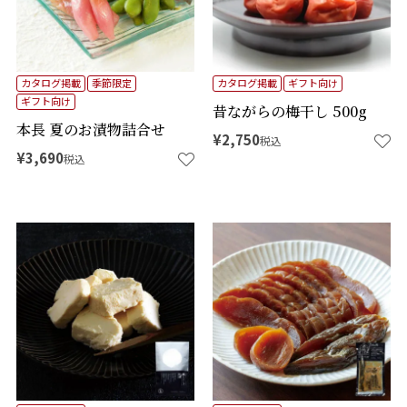
検索
カタログ掲載
季節限定
カタログ掲載
ギフト向け
ギフト向け
昔ながらの梅干し 500g
本長 夏のお漬物詰合せ
¥
2,750
税込
¥
3,690
税込