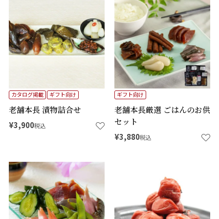
商品番号
価格
タグ
カタログ掲載
ギフト向け
ギフト向け
在庫なし商品
在庫なし商品を表示しない
老舗本長 漬物詰合せ
老舗本長厳選 ごはんのお供
セット
¥
3,900
予約商品
予約商品のみを表示
税込
¥
3,880
税込
並び順
価格が安い順
価格が高い順
新着順
登録順
優先度順
レビュー順
キーワードヒット順