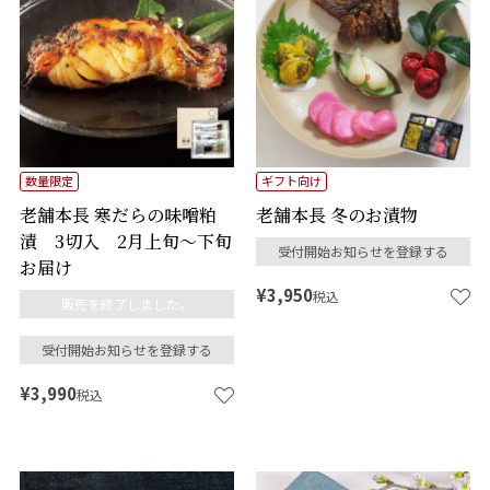
数量限定
ギフト向け
老舗本長 寒だらの味噌粕
老舗本長 冬のお漬物
漬 3切入 2月上旬～下旬
受付開始お知らせを登録する
お届け
¥
3,950
税込
販売を終了しました。
受付開始お知らせを登録する
¥
3,990
税込