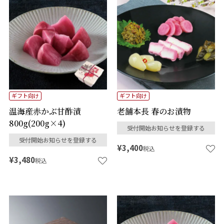
ギフト向け
ギフト向け
温海産赤かぶ甘酢漬
老舗本長 春のお漬物
800g(200g×4)
受付開始お知らせを登録する
受付開始お知らせを登録する
¥
3,400
税込
¥
3,480
税込