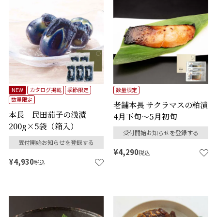
NEW
カタログ掲載
季節限定
数量限定
数量限定
老舗本長 サクラマスの粕漬
本長 民田茄子の浅漬
4月下旬～5月初旬
200g×5袋（箱入）
受付開始お知らせを登録する
受付開始お知らせを登録する
¥
4,290
税込
¥
4,930
税込