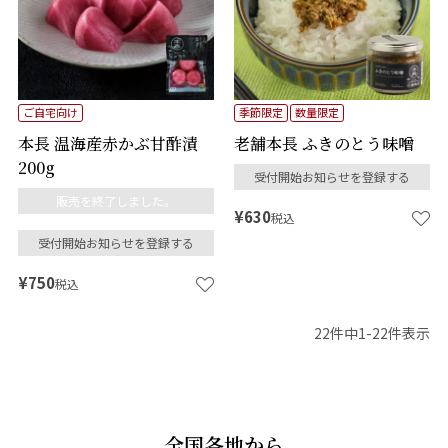
ご自宅向け
季節限定
数量限定
本長 温海産赤かぶ甘酢漬
老舗本長 ふきのとう味噌
200g
受付開始お知らせを登録する
販売を終了しました。
¥
630
税込
受付開始お知らせを登録する
¥
750
税込
22
件中
1
-
22
件表示
全国各地から