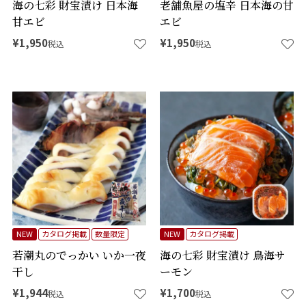
海の七彩 財宝漬け 日本海
老舗魚屋の塩辛 日本海の甘
甘エビ
エビ
¥
1,950
¥
1,950
税込
税込
NEW
カタログ掲載
数量限定
NEW
カタログ掲載
若潮丸のでっかい いか一夜
海の七彩 財宝漬け 鳥海サ
干し
ーモン
¥
1,944
¥
1,700
税込
税込