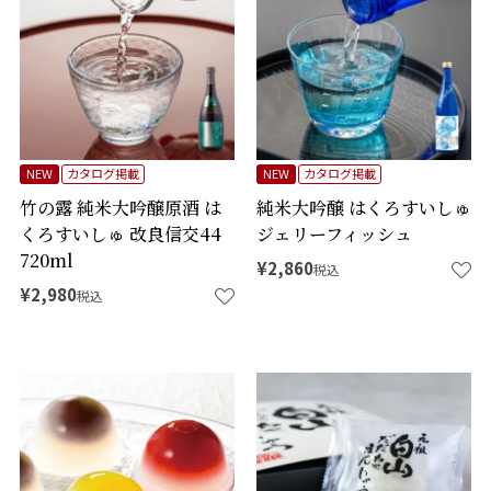
NEW
カタログ掲載
NEW
カタログ掲載
竹の露 純米大吟醸原酒 は
純米大吟醸 はくろすいしゅ
くろすいしゅ 改良信交44
ジェリーフィッシュ
720ml
¥
2,860
税込
¥
2,980
税込