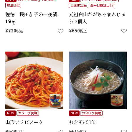
数量限定
当店限定品
翌平日最短出荷
佐徳 民田茄子の一夜漬
元祖白山だだちゃまんじゅ
160g
う 3個入
¥
720
¥
650
税込
税込
NEW
カタログ掲載
NEW
カタログ掲載
山形アラビアータ
むきそば 1缶
¥
648
¥
615
税込
税込