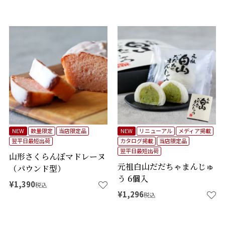
NEW
数量限定
当店限定品
NEW
リニューアル
メディア掲載
翌平日最短出荷
カタログ掲載
当店限定品
翌平日最短出荷
山形さくらんぼマドレーヌ
元祖白山だだちゃまんじゅ
（パウンド型）
う 6個入
¥
1,390
税込
¥
1,296
税込