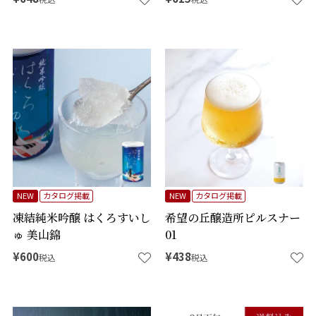
NEW
カタログ掲載
NEW
カタログ掲載
凍結純米吟醸 はくろすいし
希望の丘醸造所ピルスナー
ゅ 美山錦
01
¥
600
¥
438
税込
税込