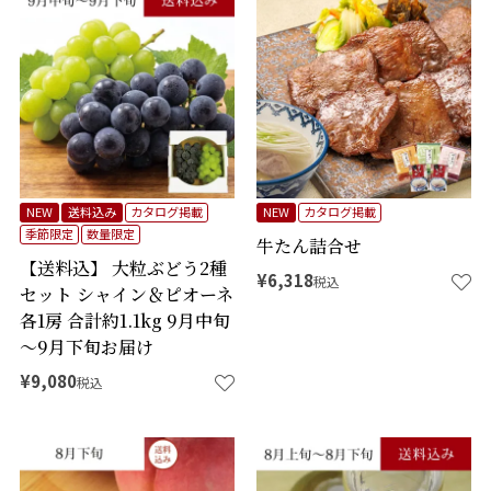
商品番号
価格
タグ
NEW
送料込み
カタログ掲載
NEW
カタログ掲載
在庫なし商品
在庫なし商品を表示しない
季節限定
数量限定
牛たん詰合せ
【送料込】 大粒ぶどう2種
¥
6,318
予約商品
予約商品のみを表示
税込
セット シャイン＆ピオーネ
各1房 合計約1.1kg 9月中旬
並び順
価格が安い順
～9月下旬お届け
価格が高い順
¥
9,080
税込
新着順
登録順
優先度順
レビュー順
キーワードヒット順