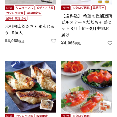
NEW
リニューアル
メディア掲載
NEW
カタログ掲載
季節限定
カタログ掲載
当店限定品
【送料込】 希望の丘醸造所
翌平日最短出荷
ピルスナー×だだちゃ豆セ
元祖白山だだちゃまんじゅ
ット 8月上旬～8月中旬お
う 18個入
届け
¥
4,068
税込
¥
4,066
税込
NEW
カタログ掲載
数量限定
NEW
カタログ掲載