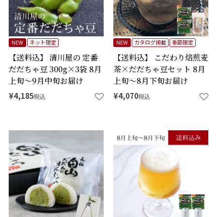
NEW
ネット限定
NEW
カタログ掲載
季節限定
【送料込】 清川屋の 定番
【送料込】 こだわり焙煎麦
だだちゃ豆 300g×3袋 8月
茶×だだちゃ豆セット 8月
上旬～9月中旬お届け
上旬～8月下旬お届け
¥
4,185
¥
4,070
税込
税込