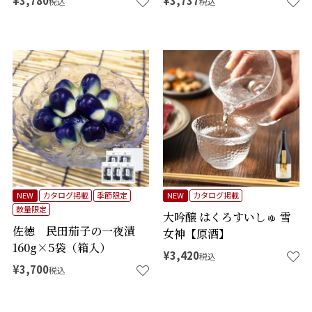
¥
3,780
¥
3,737
税込
税込
NEW
カタログ掲載
季節限定
NEW
カタログ掲載
数量限定
大吟醸 はくろすいしゅ 雪
佐徳 民田茄子の一夜漬
女神【原酒】
160g×5袋（箱入）
¥
3,420
税込
¥
3,700
税込