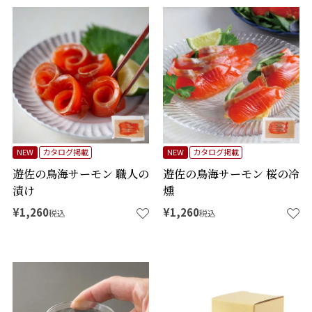
NEW
カタログ掲載
NEW
カタログ掲載
遊佐の鳥海サーモン 職人の
遊佐の鳥海サーモン 桜の冷
漬け
燻
¥
1,260
¥
1,260
税込
税込