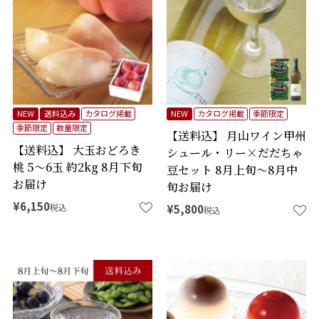
検索
NEW
送料込み
カタログ掲載
NEW
カタログ掲載
季節限定
季節限定
数量限定
【送料込】 月山ワイン甲州
【送料込】 大玉おどろき
シュール・リー×だだちゃ
桃 5～6玉 約2kg 8月下旬
豆セット 8月上旬～8月中
お届け
旬お届け
¥
6,150
税込
¥
5,800
税込