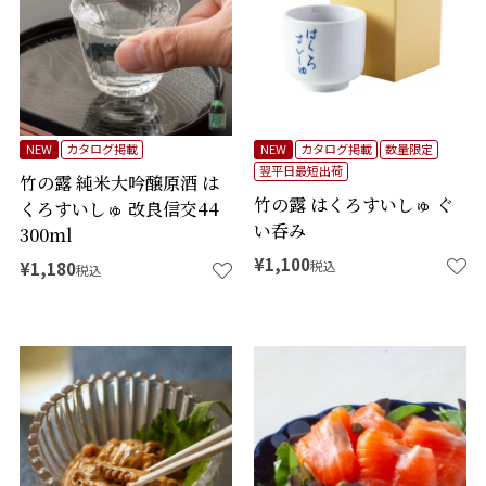
NEW
カタログ掲載
NEW
カタログ掲載
数量限定
翌平日最短出荷
竹の露 純米大吟醸原酒 は
竹の露 はくろすいしゅ ぐ
くろすいしゅ 改良信交44
い呑み
300ml
¥
1,100
税込
¥
1,180
税込