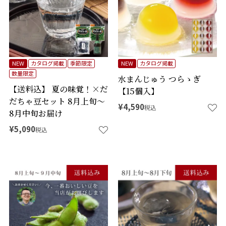
NEW
カタログ掲載
季節限定
NEW
カタログ掲載
数量限定
水まんじゅう つらゝぎ
【送料込】 夏の味覚！×だ
【15個入】
だちゃ豆セット 8月上旬～
¥
4,590
税込
8月中旬お届け
¥
5,090
税込