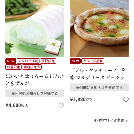
NEW
カタログ掲載
季節限定
NEW
カタログ掲載
数量限定
当店限定品
「アル・ケッチァーノ」監
ほわいとぱりろーる ほわい
修 マルゲリータ ピッツァ
と＆ずんだ
受付開始お知らせを登録する
受付開始お知らせを登録する
¥
1,980
税込
¥
4,680
税込
48
件中
1
-
48
件表示