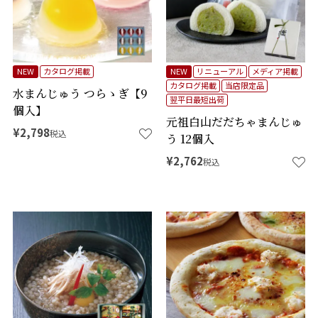
NEW
カタログ掲載
NEW
リニューアル
メディア掲載
カタログ掲載
当店限定品
水まんじゅう つらゝぎ【9
翌平日最短出荷
個入】
元祖白山だだちゃまんじゅ
¥
2,798
税込
う 12個入
¥
2,762
税込