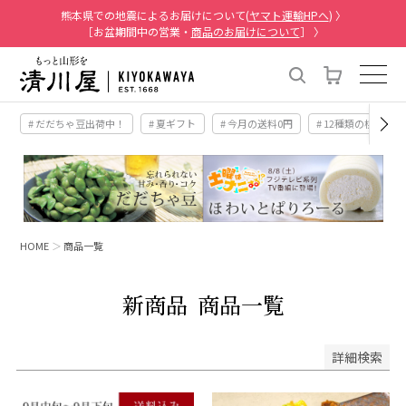
熊本県での地震によるお届けについて(
ヤマト運輸HPへ
) 〉
［お盆期間中の営業・
商品のお届けについて
］ 〉
# だだちゃ豆出荷中！
# 夏ギフト
# 今月の送料0円
# 12種類の桃
HOME
商品一覧
新商品
商品一覧
詳細検索
キーワード