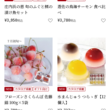
庄内浜の恵 旬のふぐと鱈の
遊佐の鳥海サーモン 食べ比
漬け魚セット
べ
¥
3,950
¥
3,780
税込
税込
NEW
カタログ掲載
ギフト向け
NEW
カタログ掲載
フローズンさくらんぼ 佐藤
水まんじゅう つらゝぎ【12
錦 100g×5袋
個入】