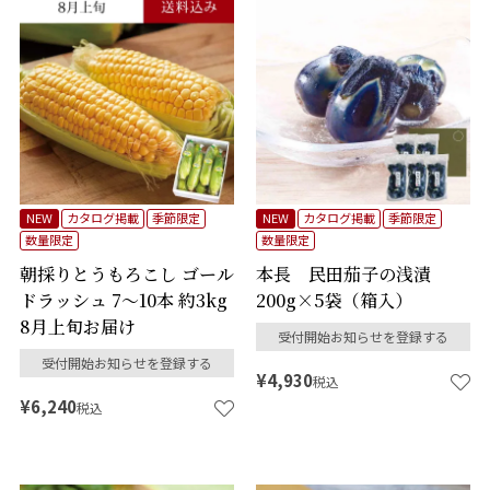
NEW
カタログ掲載
季節限定
NEW
カタログ掲載
季節限定
数量限定
数量限定
朝採りとうもろこし ゴール
本長 民田茄子の浅漬
ドラッシュ 7～10本 約3kg
200g×5袋（箱入）
8月上旬お届け
受付開始お知らせを登録する
受付開始お知らせを登録する
¥
4,930
税込
¥
6,240
税込