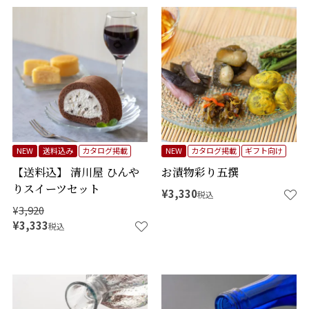
NEW
送料込み
カタログ掲載
NEW
カタログ掲載
ギフト向け
【送料込】 清川屋 ひんや
お漬物彩り五撰
りスイーツセット
¥
3,330
税込
¥
3,920
¥
3,333
税込