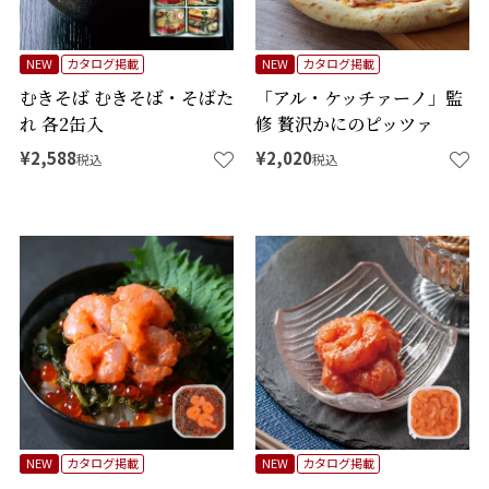
NEW
カタログ掲載
NEW
カタログ掲載
むきそば むきそば・そばた
「アル・ケッチァーノ」監
れ 各2缶入
修 贅沢かにのピッツァ
¥
2,588
¥
2,020
税込
税込
NEW
カタログ掲載
NEW
カタログ掲載