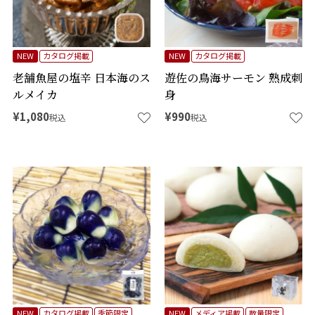
NEW
カタログ掲載
NEW
カタログ掲載
老舗魚屋の塩辛 日本海のス
遊佐の鳥海サーモン 熟成刺
ルメイカ
身
¥
1,080
¥
990
税込
税込
NEW
カタログ掲載
季節限定
NEW
メディア掲載
数量限定