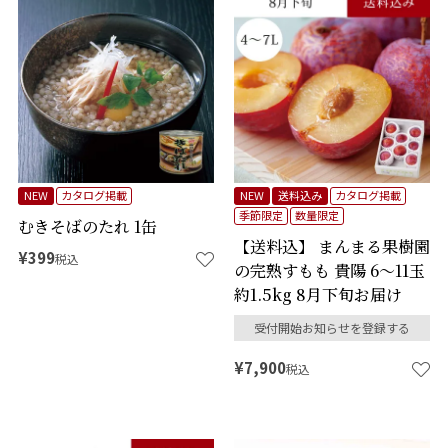
NEW
カタログ掲載
NEW
送料込み
カタログ掲載
季節限定
数量限定
むきそばのたれ 1缶
【送料込】 まんまる果樹園
¥
399
税込
の完熟すもも 貴陽 6～11玉
約1.5kg 8月下旬お届け
受付開始お知らせを登録する
¥
7,900
税込