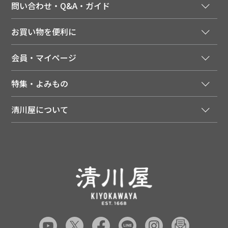
問い合わせ・Q&A・ガイド
ご注文窓口
お買い物を便利に
ご利用ガイド
法人様向け特別サービス
お支払いについて
会員・マイページ
季節のカタログを無料でお届け
領収書について
会員登録はこちら
人気のメルマガを読む
送料について
特集・よみもの
会員特典について
店舗・ECポイント共通アプリ
お届けについて
特集・キャンペーン
マイページ
LINEお友だち登録
配達日について
清川屋について
メディア掲載商品
注文履歴
住所を知らなくても贈れるギフト
返品について
清川屋について
レシピ・食べ方
ポイント履歴
お客様相談室
企業サイト
山形ご当地ブログ
お気に入り
ギフト対応（包装・のしについて）
店舗案内
ニュース
レビューを書く
お問い合わせ
採用案内
清川屋のレビューを見る
よくあるご質問（FAQ）
SNS一覧
あんしんの品質保証について（産直品）
メディア情報
品質保証について（通常品）