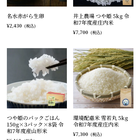
名水赤がら生卵
井上農場 つや姫 5kg 令
和7年度産庄内米
2,430
7,700
つや姫のパックごはん
環境配慮米 雪若丸 5kg
150g×3パック×8袋 令
令和7年度産庄内米
和7年度産山形米
7,300