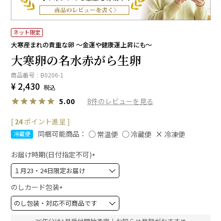
ネット限定
大寒産まれの貴重な卵 ～金運や健康運上昇にも～
大寒卵の名水赤がら生卵
商品番号
B0206-1
¥
2,430
税込
8
5.00
[
24
ポイント進呈 ]
同梱可能商品：
常温便
冷蔵便
冷凍便
冷蔵便
お届け時期(日付指定不可)
(
必
須
のしカード包装
)
(
必
須