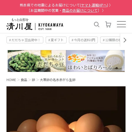
熊本県での地震によるお届けについて(
ヤマト運輸HPへ
) 〉
［お盆期間中の営業・
商品のお届けについて
］ 〉
# だだちゃ豆出荷中！
# 夏ギフト
# 今月の送料0円
# 12種類の桃
HOME
食品
卵
大寒卵の名水赤がら生卵