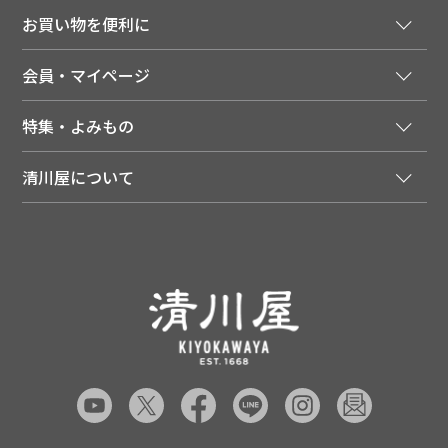
ご注文窓口
お買い物を便利に
ご利用ガイド
法人様向け特別サービス
お支払いについて
会員・マイページ
季節のカタログを無料でお届け
領収書について
会員登録はこちら
人気のメルマガを読む
送料について
特集・よみもの
会員特典について
店舗・ECポイント共通アプリ
お届けについて
特集・キャンペーン
マイページ
LINEお友だち登録
配達日について
清川屋について
メディア掲載商品
注文履歴
住所を知らなくても贈れるギフト
返品について
清川屋について
レシピ・食べ方
ポイント履歴
お客様相談室
企業サイト
山形ご当地ブログ
お気に入り
ギフト対応（包装・のしについて）
店舗案内
ニュース
レビューを書く
お問い合わせ
採用案内
清川屋のレビューを見る
よくあるご質問（FAQ）
SNS一覧
あんしんの品質保証について（産直品）
メディア情報
品質保証について（通常品）