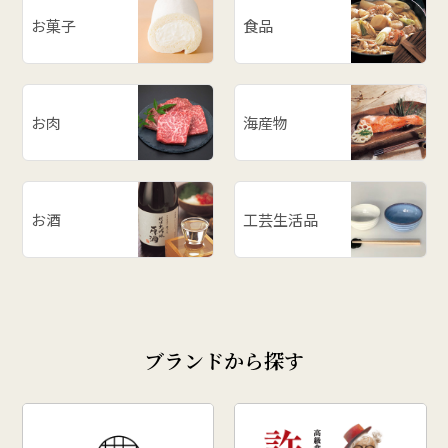
お菓子
食品
# だだっ子
# 和梨
# 山形の思い出
# メロン
お肉
海産物
# お餅
# ラーメン
# ご飯のお供
お酒
工芸生活品
# 柿
# あじまん
# 玉こんにゃく
# 奥田政行
ブランドから探す
# どんがら汁
# ずんだ
# どんどん焼