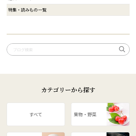
# ミ・キュイ
特集・読みもの一覧
# いちご
# りんご
# だだっパイ
# 手づくり笹巻
# 桃
# いも煮
# 庄内柿
# お米
カテゴリーから探す
# ぶどう
# スイカ
# パワースポット
すべて
果物・野菜
# アスパラ
# ががちゃおこわ
# 漬物