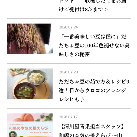
トマト」！収穫したてをお届
け＜受付は8/3まで＞
2026.07.24
「一番美味しい豆は種に」だ
だちゃ豆の100年色褪せない美
味しさの秘密
2026.07.20
だだちゃ豆の茹で方＆レシピ9
選！目からウロコのアレンジ
レシピも♪
2026.07.17
【清川屋青果担当スタッフ】
和嶋の本気の桃えらび ～山