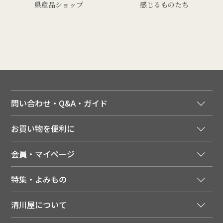
県産品ショップ
感じるものたち
問い合わせ・Q&A・ガイド
ご注文窓口
お買い物を便利に
ご利用ガイド
法人様向け特別サービス
お支払いについて
会員・マイページ
季節のカタログを無料でお届け
領収書について
会員登録はこちら
人気のメルマガを読む
送料について
特集・よみもの
会員特典について
店舗・ECポイント共通アプリ
お届けについて
特集・キャンペーン
マイページ
LINEお友だち登録
配達日について
清川屋について
メディア掲載商品
注文履歴
住所を知らなくても贈れるギフト
返品について
清川屋について