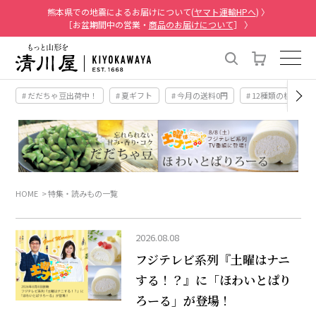
熊本県での地震によるお届けについて(
ヤマト運輸HPへ
) 〉
［お盆期間中の営業・
商品のお届けについて
］ 〉
# だだちゃ豆出荷中！
# 夏ギフト
# 今月の送料0円
# 12種類の桃
HOME
特集・読みもの一覧
2026.08.08
フジテレビ系列『土曜はナニ
する！？』に「ほわいとぱり
ろーる」が登場！