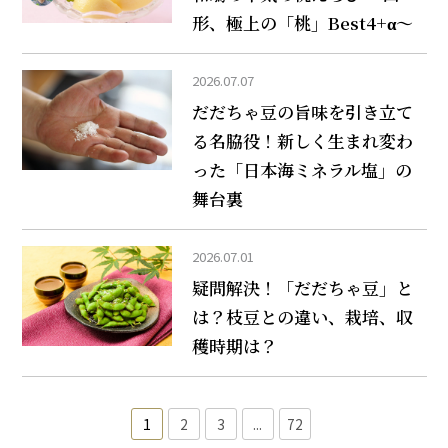
形、極上の「桃」Best4+α～
2026.07.07
だだちゃ豆の旨味を引き立て
る名脇役！新しく生まれ変わ
った「日本海ミネラル塩」の
舞台裏
2026.07.01
疑問解決！「だだちゃ豆」と
は？枝豆との違い、栽培、収
穫時期は？
1
2
3
...
72