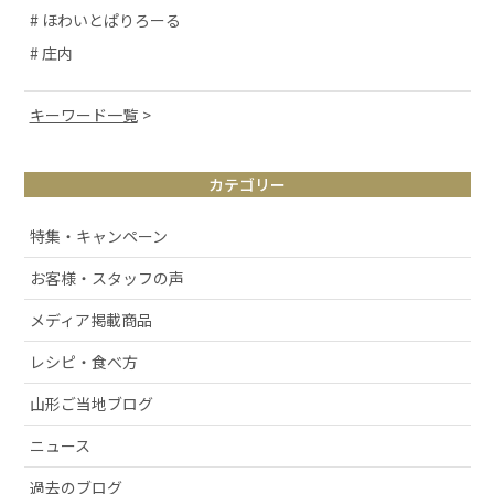
# ほわいとぱりろーる
# 庄内
キーワード一覧
# 山形観光
カテゴリー
# お取り寄せ
# アルケッチァーノ
特集・キャンペーン
# 清スタが語るこの商品のここが好き
お客様・スタッフの声
# ラフランス
メディア掲載商品
# 庄内弁
# お酒
レシピ・食べ方
# おせち
山形ご当地ブログ
# 絶景スポット
ニュース
# 洋梨
過去のブログ
# 許してちょんまげ