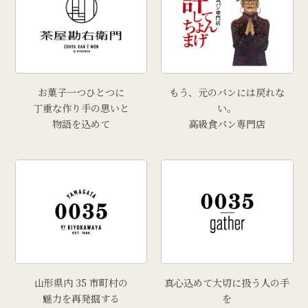
# クリスマス
# 干し柿
# 孟宗汁
# こころづくし山形
# 雲ショコラロール
お菓子一つひとつに
もう、元のパンには戻れな
# 西洋葡萄
丁重な作り手の思いと
い。
物語を込めて
高級食パン専門店
# 手工芸品
# 牡蠣
# きりさんしょ
# 福原鮮魚店
# 里芋
# 上山市
# トマト
山形県内 35 市町村の
真心込めて大切に扱う人の手
魅力を再発掘する
を