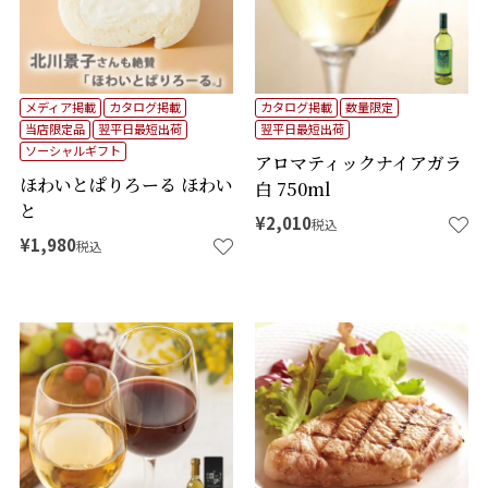
メディア掲載
カタログ掲載
カタログ掲載
数量限定
当店限定品
翌平日最短出荷
翌平日最短出荷
ソーシャルギフト
アロマティックナイアガラ
ほわいとぱりろーる ほわい
白 750ml
と
¥
2,010
税込
¥
1,980
税込