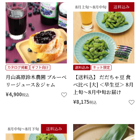
カタログ掲載
ギフト向け
送料込み
ネット限定
月山高原鈴木農園 ブルーベ
【送料込】 だだちゃ豆 食
リージュース＆ジャム
べ比べ [大] ＜早生豆＞ 8月
上旬～8月中旬お届け
¥
4,900
税込
¥
8,175
税込