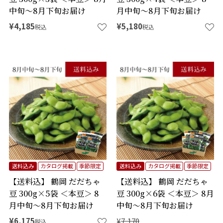
中旬～8月下旬お届け
月中旬～8月下旬お届け
¥
4,185
¥
5,180
税込
税込
送料込み
カタログ掲載
季節限定
送料込み
カタログ掲載
季節限定
【送料込】 鶴岡 だだちゃ
【送料込】 鶴岡 だだちゃ
豆 300g×5袋 ＜本豆＞ 8
豆 300g×6袋 ＜本豆＞ 8月
月中旬～8月下旬お届け
中旬～8月下旬お届け
¥
6,175
¥
7,170
税込