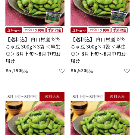
送料込み
カタログ掲載
季節限定
送料込み
カタログ掲載
季節限定
【送料込】 白山村産 だだ
【送料込】 白山村産 だだ
ちゃ豆 300g×3袋 ＜早生
ちゃ豆 300g×4袋 ＜早生
豆＞ 8月上旬～8月中旬お
豆＞ 8月上旬～8月中旬お
届け
届け
¥
5,190
¥
6,520
税込
税込