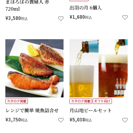
まほろばの貴婦人 赤
出羽の月 6個入
720ml
¥
1,680
税込
¥
3,580
税込
カタログ掲載
カタログ掲載
ギフト向け
レンジで簡単 焼魚詰合せ
月山地ビールセット
¥
3,750
¥
5,038
税込
税込