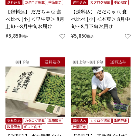
送料込み
カタログ掲載
季節限定
送料込み
カタログ掲載
季節限定
【送料込】 だだちゃ豆 食
【送料込】 だだちゃ豆 食
べ比べ [小] ＜早生豆＞ 8月
べ比べ [小] ＜本豆＞ 8月中
上旬～8月中旬お届け
旬～8月下旬お届け
¥
5,850
¥
5,850
税込
税込
送料込み
カタログ掲載
季節限定
送料込み
カタログ掲載
季節限定
数量限定
ギフト向け
数量限定