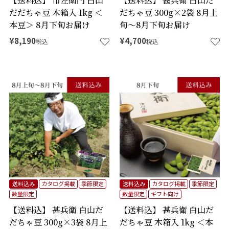
【送料込】 市左衛門 白山
【送料込】 甚兵衛 白山だ
だだちゃ豆 木箱入 1kg ＜
だちゃ豆 300g×2袋 8月上
本豆＞ 8月下旬お届け
旬～8月下旬お届け
¥
8,190
¥
4,700
税込
税込
送料込み
カタログ掲載
季節限定
送料込み
カタログ掲載
季節限定
数量限定
数量限定
ギフト向け
【送料込】 甚兵衛 白山だ
【送料込】 甚兵衛 白山だ
だちゃ豆 300g×3袋 8月上
だちゃ豆 木箱入 1kg ＜本