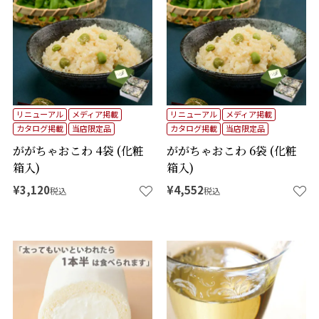
リニューアル
メディア掲載
リニューアル
メディア掲載
カタログ掲載
当店限定品
カタログ掲載
当店限定品
ががちゃおこわ 4袋 (化粧
ががちゃおこわ 6袋 (化粧
箱入)
箱入)
¥
3,120
¥
4,552
税込
税込