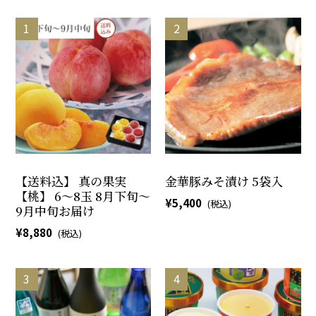
【送料込】 真の果実
金華豚みそ漬け 5袋入
【桃】 6～8玉 8月下旬～
5,400
9月中旬お届け
8,880