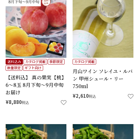
送料込み
カタログ掲載
季節限定
カタログ掲載
数量限定
ギフト向け
月山ワイン ソレイユ・ルバ
【送料込】 真の果実【桃】
ン 甲州シュール・リー
6～8玉 8月下旬～9月中旬
750ml
お届け
¥
2,610
税込
¥
8,880
税込