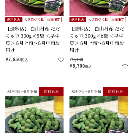
送料込み
カタログ掲載
季節限定
送料込み
カタログ掲載
季節限定
【送料込】 白山村産 だだ
【送料込】 白山村産 だだ
ちゃ豆 300g×5袋 ＜早生
ちゃ豆 300g×6袋 ＜早生
豆＞ 8月上旬～8月中旬お
豆＞ 8月上旬～8月中旬お
届け
届け
¥
7,850
¥
9,180
税込
¥
8,700
税込