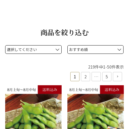
商品を絞り込む
219
件中
1
-
50
件表示
1
2
…
5