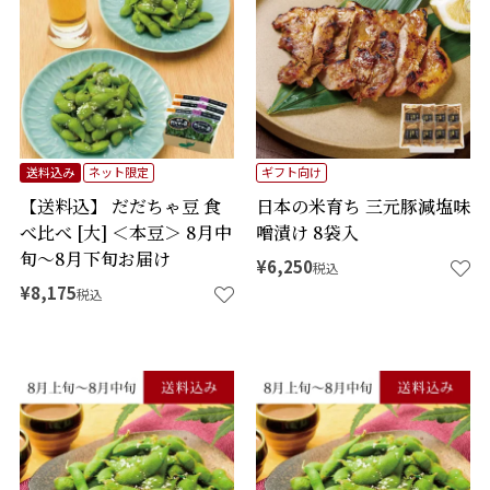
送料込み
ネット限定
ギフト向け
【送料込】 だだちゃ豆 食
日本の米育ち 三元豚減塩味
べ比べ [大] ＜本豆＞ 8月中
噌漬け 8袋入
旬～8月下旬お届け
¥
6,250
税込
¥
8,175
税込