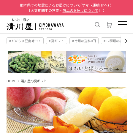
熊本県での地震によるお届けについて(
ヤマト運輸HPへ
) 〉
［お盆期間中の営業・
商品のお届けについて
］ 〉
# だだちゃ豆出荷中！
# 夏ギフト
# 今月の送料0円
# 12種類の桃
HOME
清川屋の夏ギフト