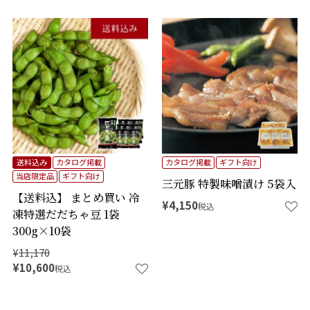
送料込み
カタログ掲載
カタログ掲載
ギフト向け
当店限定品
ギフト向け
三元豚 特製味噌漬け 5袋入
【送料込】 まとめ買い 冷
¥
4,150
税込
凍特選だだちゃ豆 1袋
300g×10袋
¥
11,170
¥
10,600
税込