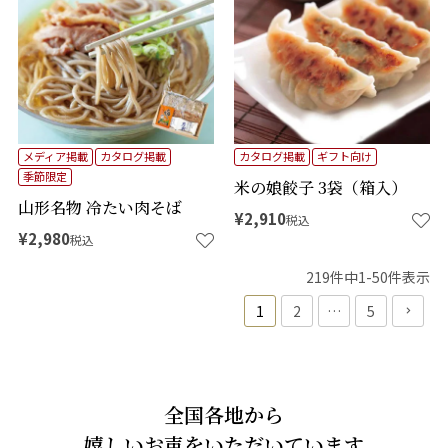
メディア掲載
カタログ掲載
カタログ掲載
ギフト向け
季節限定
米の娘餃子 3袋（箱入）
山形名物 冷たい肉そば
¥
2,910
税込
¥
2,980
税込
219
件中
1
-
50
件表示
1
2
…
5
全国各地から
嬉しいお声をいただいています