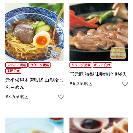
メディア掲載
カタログ掲載
カタログ掲載
ギフト向け
季節限定
三元豚 特製味噌漬け 8袋入
元祖栄屋本店監修 山形冷し
¥
6,250
税込
らーめん
¥
3,550
税込