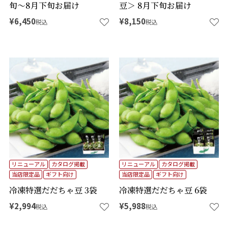
旬～8月下旬お届け
豆＞ 8月下旬お届け
¥
6,450
¥
8,150
税込
税込
リニューアル
カタログ掲載
リニューアル
カタログ掲載
当店限定品
ギフト向け
当店限定品
ギフト向け
冷凍特選だだちゃ豆 3袋
冷凍特選だだちゃ豆 6袋
¥
2,994
¥
5,988
税込
税込