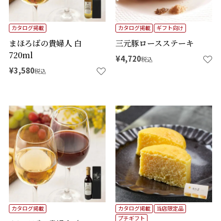
カタログ掲載
カタログ掲載
ギフト向け
まほろばの貴婦人 白
三元豚ロースステーキ
720ml
¥
4,720
税込
¥
3,580
税込
カタログ掲載
カタログ掲載
当店限定品
プチギフト