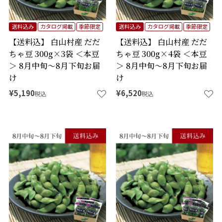
送料込み
カタログ掲載
季節限定
送料込み
カタログ掲載
季節限定
【送料込】 白山村産 だだ
【送料込】 白山村産 だだ
ちゃ豆 300g×3袋 ＜本豆
ちゃ豆 300g×4袋 ＜本豆
＞ 8月中旬～8月下旬お届
＞ 8月中旬～8月下旬お届
け
け
¥
5,190
¥
6,520
税込
税込