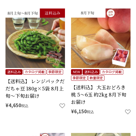
送料込み
カタログ掲載
季節限定
NEW
送料込み
カタログ掲載
季節限定
数量限定
【送料込】 レンジパックだ
【送料込】 大玉おどろき
だちゃ豆 180g×5袋 8月上
桃 5～6玉 約2kg 8月下旬
旬～下旬お届け
お届け
¥
4,650
税込
¥
6,150
税込