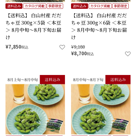
送料込み
カタログ掲載
季節限定
送料込み
カタログ掲載
季節限定
【送料込】 白山村産 だだ
【送料込】 白山村産 だだ
ちゃ豆 300g×5袋 ＜本豆
ちゃ豆 300g×6袋 ＜本豆
＞ 8月中旬～8月下旬お届
＞ 8月中旬～8月下旬お届
け
け
¥
7,850
¥
9,180
税込
¥
8,700
税込