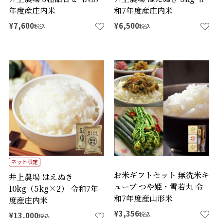
年度産庄内米
和7年度産庄内米
¥
7,600
¥
6,500
税込
税込
ネット限定
お米ギフトセット 無洗米キ
井上農場 はえぬき
ューブ つや姫・雪若丸 令
10kg（5kg×2） 令和7年
和7年度産山形米
度産庄内米
¥
3,356
税込
¥
13,000
税込