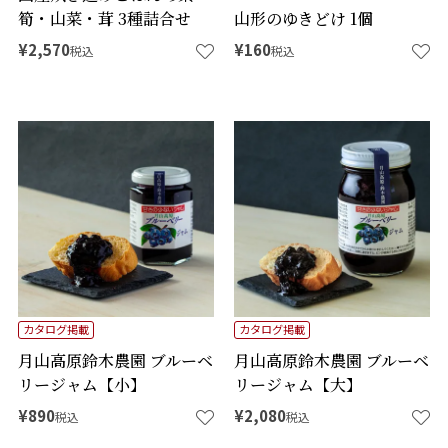
筍・山菜・茸 3種詰合せ
山形のゆきどけ 1個
¥
2,570
¥
160
税込
税込
カタログ掲載
カタログ掲載
月山高原鈴木農園 ブルーベ
月山高原鈴木農園 ブルーベ
リージャム【小】
リージャム【大】
¥
890
¥
2,080
税込
税込