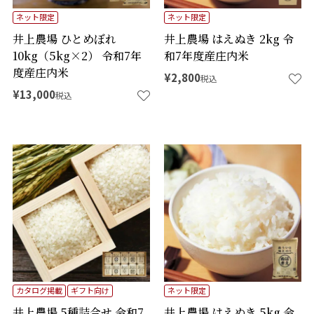
ネット限定
ネット限定
井上農場 ひとめぼれ
井上農場 はえぬき 2kg 令
10kg（5kg×2） 令和7年
和7年度産庄内米
度産庄内米
¥
2,800
税込
¥
13,000
税込
カタログ掲載
ギフト向け
ネット限定
井上農場 5種詰合せ 令和7
井上農場 はえぬき 5kg 令