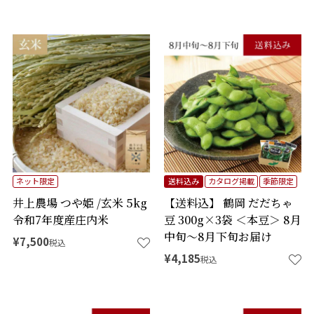
ネット限定
送料込み
カタログ掲載
季節限定
井上農場 つや姫 /玄米 5kg
【送料込】 鶴岡 だだちゃ
令和7年度産庄内米
豆 300g×3袋 ＜本豆＞ 8月
中旬～8月下旬お届け
¥
7,500
税込
¥
4,185
税込