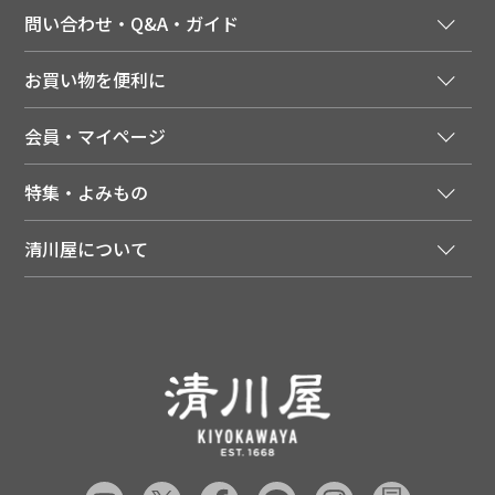
問い合わせ・Q&A・ガイド
ご注文窓口
お買い物を便利に
ご利用ガイド
法人様向け特別サービス
お支払いについて
会員・マイページ
季節のカタログを無料でお届け
領収書について
会員登録はこちら
人気のメルマガを読む
送料について
特集・よみもの
会員特典について
店舗・ECポイント共通アプリ
お届けについて
特集・キャンペーン
マイページ
LINEお友だち登録
配達日について
清川屋について
メディア掲載商品
注文履歴
住所を知らなくても贈れるギフト
返品について
清川屋について
レシピ・食べ方
ポイント履歴
お客様相談室
企業サイト
山形ご当地ブログ
お気に入り
ギフト対応（包装・のしについて）
店舗案内
ニュース
レビューを書く
お問い合わせ
採用案内
清川屋のレビューを見る
よくあるご質問（FAQ）
SNS一覧
あんしんの品質保証について（産直品）
メディア情報
品質保証について（通常品）