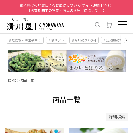
熊本県での地震によるお届けについて(
ヤマト運輸HPへ
) 〉
［お盆期間中の営業・
商品のお届けについて
］ 〉
# だだちゃ豆出荷中！
# 夏ギフト
# 今月の送料0円
# 12種類の桃
HOME
商品一覧
商品一覧
詳細検索
キーワード