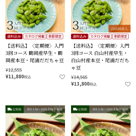
送料込み
カタログ掲載
季節限定
送料込み
カタログ掲載
季節限定
【送料込】〈定期便〉入門
【送料込】〈定期便〉入門
3回コース 鶴岡産早生・鶴
3回コース 白山村産早生・
岡産本豆・尾浦だだちゃ豆
白山村産本豆・尾浦だだち
ゃ豆
¥
12,555
¥
11,880
¥
14,565
税込
¥
13,800
税込