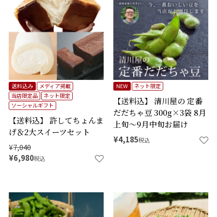
検索
送料込み
メディア掲載
NEW
ネット限定
当店限定品
ネット限定
【送料込】 清川屋の 定番
ソーシャルギフト
だだちゃ豆 300g×3袋 8月
【送料込】 許してちょんま
上旬～9月中旬お届け
げ＆2大スイーツセット
¥
4,185
税込
¥
7,040
¥
6,980
税込