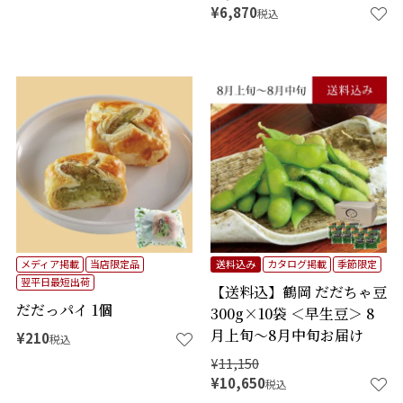
¥
6,870
税込
メディア掲載
当店限定品
送料込み
カタログ掲載
季節限定
翌平日最短出荷
【送料込】鶴岡 だだちゃ豆
だだっパイ 1個
300g×10袋 ＜早生豆＞ 8
月上旬～8月中旬お届け
¥
210
税込
¥
11,150
¥
10,650
税込