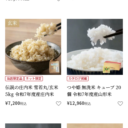
当店限定品
ネット限定
カタログ掲載
伝説の庄内米 雪若丸/玄米
つや姫 無洗米 キューブ 20
5kg 令和7年度産庄内米
個 令和7年度産山形米
¥
7,200
¥
12,960
税込
税込