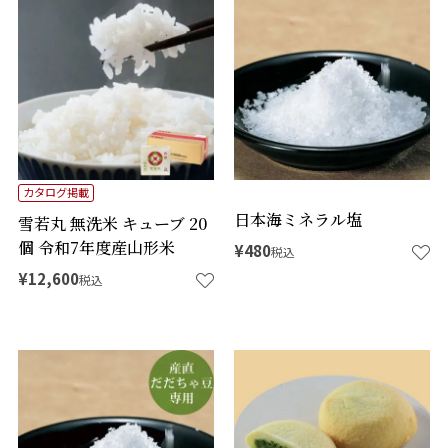
カタログ掲載
日本海ミネラル塩
雪若丸 無洗米 キューブ 20
個 令和7年度産山形米
¥
480
税込
¥
12,600
税込