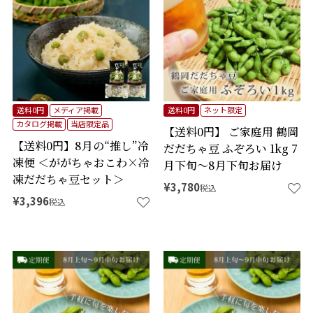
送料0円
メディア掲載
送料0円
ネット限定
カタログ掲載
当店限定品
【送料0円】 ご家庭用 鶴岡
【送料0円】8月の“推し”冷
だだちゃ豆 ふぞろい 1kg 7
凍便 ＜ががちゃおこわ×冷
月下旬～8月下旬お届け
凍だだちゃ豆セット＞
¥
3,780
税込
¥
3,396
税込