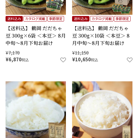
送料込み
カタログ掲載
季節限定
送料込み
カタログ掲載
季節限定
【送料込】 鶴岡 だだちゃ
【送料込】 鶴岡 だだちゃ
豆 300g×6袋 ＜本豆＞ 8月
豆 300g×10袋 ＜本豆＞ 8
中旬～8月下旬お届け
月中旬～8月下旬お届け
¥
7,170
¥
11,150
¥
6,870
¥
10,650
税込
税込