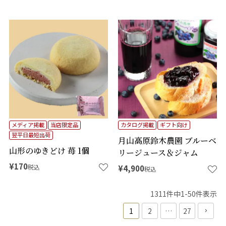
メディア掲載
当店限定品
カタログ掲載
ギフト向け
翌平日最短出荷
月山高原鈴木農園 ブルーベ
山形のゆきどけ 苺 1個
リージュース＆ジャム
¥
170
税込
¥
4,900
税込
1311
件中
1
-
50
件表示
1
2
…
27