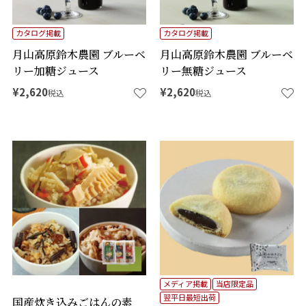
カタログ掲載
カタログ掲載
月山高原鈴木農園 ブルーベ
月山高原鈴木農園 ブルーベ
リー加糖ジュース
リー無糖ジュース
¥
2,620
¥
2,620
税込
税込
メディア掲載
当店限定品
翌平日最短出荷
国産炊き込みごはんの素