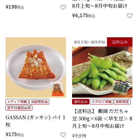
8月上旬～8月中旬お届け
¥
198
税込
¥
6,175
税込
メディア掲載
当店限定品
送料込み
カタログ掲載
季節限定
翌平日最短出荷
【送料込】 鶴岡 だだちゃ
GASSAN (ガッサン) パイ 1
豆 300g×6袋 ＜早生豆＞ 8
枚
月上旬～8月中旬お届け
¥
175
税込
¥
7,170