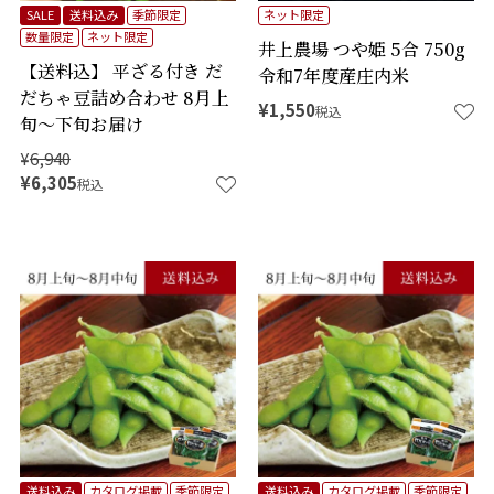
SALE
送料込み
季節限定
ネット限定
数量限定
ネット限定
井上農場 つや姫 5合 750g
【送料込】 平ざる付き だ
令和7年度産庄内米
だちゃ豆詰め合わせ 8月上
¥
1,550
税込
旬～下旬お届け
¥
6,940
¥
6,305
税込
送料込み
カタログ掲載
季節限定
送料込み
カタログ掲載
季節限定