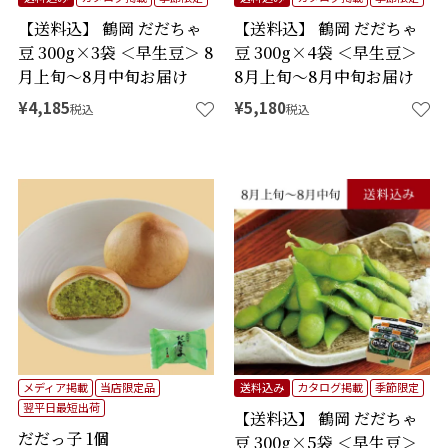
【送料込】 鶴岡 だだちゃ
【送料込】 鶴岡 だだちゃ
豆 300g×3袋 ＜早生豆＞ 8
豆 300g×4袋 ＜早生豆＞
月上旬～8月中旬お届け
8月上旬～8月中旬お届け
¥
4,185
¥
5,180
税込
税込
メディア掲載
当店限定品
送料込み
カタログ掲載
季節限定
翌平日最短出荷
【送料込】 鶴岡 だだちゃ
だだっ子 1個
豆 300g×5袋 ＜早生豆＞