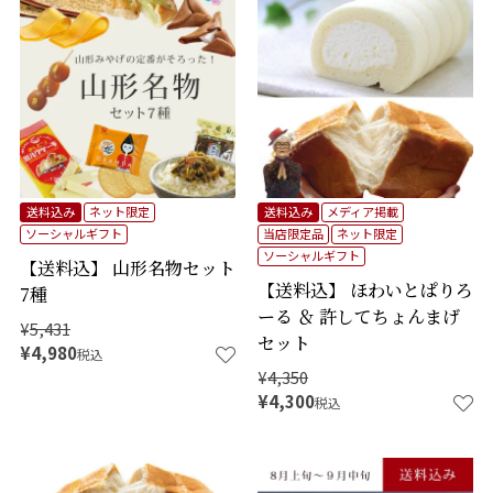
商品番号
価格
タグ
送料込み
ネット限定
送料込み
メディア掲載
在庫なし商品
在庫なし商品を表示しない
ソーシャルギフト
当店限定品
ネット限定
ソーシャルギフト
【送料込】 山形名物セット
予約商品
予約商品のみを表示
【送料込】 ほわいとぱりろ
7種
ーる ＆ 許してちょんまげ
¥
5,431
並び順
価格が安い順
セット
¥
4,980
税込
価格が高い順
¥
4,350
新着順
¥
4,300
税込
登録順
優先度順
レビュー順
キーワードヒット順