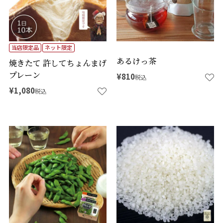
当店限定品
ネット限定
あるけっ茶
焼きたて 許してちょんまげ
プレーン
¥
810
税込
¥
1,080
税込