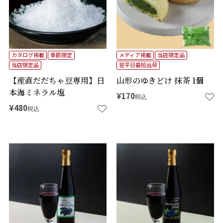
カタログ掲載
季節限定
メディア掲載
当店限定品
当店限定品
翌平日最短出荷
【産直だだちゃ豆専用】日
山形のゆきどけ 抹茶 1個
本海ミネラル塩
¥
170
税込
¥
480
税込