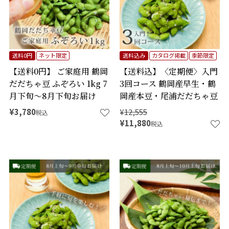
送料0円
ネット限定
送料込み
カタログ掲載
季節限定
【送料0円】 ご家庭用 鶴岡
【送料込】〈定期便〉入門
だだちゃ豆 ふぞろい 1kg 7
3回コース 鶴岡産早生・鶴
月下旬～8月下旬お届け
岡産本豆・尾浦だだちゃ豆
¥
3,780
¥
12,555
税込
¥
11,880
税込