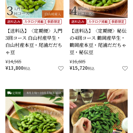
送料込み
カタログ掲載
季節限定
送料込み
カタログ掲載
季節限定
【送料込】〈定期便〉入門
【送料込】〈定期便〉秘伝
3回コース 白山村産早生・
の4回コース 鶴岡産早生・
白山村産本豆・尾浦だだち
鶴岡産本豆・尾浦だだちゃ
ゃ豆
豆・秘伝豆
¥
14,565
¥
16,605
¥
13,800
¥
15,720
税込
税込