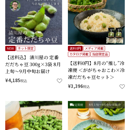
NEW
ネット限定
送料0円
メディア掲載
カタログ掲載
当店限定品
【送料込】 清川屋の 定番
【送料0円】8月の“推し”冷
だだちゃ豆 300g×3袋 8月
凍便 ＜ががちゃおこわ×冷
上旬～9月中旬お届け
凍だだちゃ豆セット＞
¥
4,185
税込
¥
3,396
税込