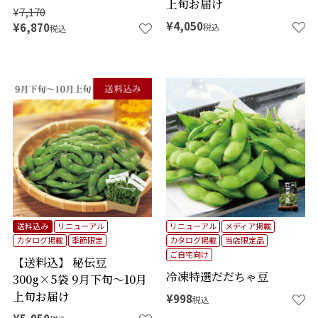
上旬お届け
¥
7,170
¥
4,050
¥
6,870
税込
税込
送料込み
リニューアル
リニューアル
メディア掲載
カタログ掲載
季節限定
カタログ掲載
当店限定品
ご自宅向け
【送料込】 秘伝豆
冷凍特選だだちゃ豆
300g×5袋 9月下旬～10月
上旬お届け
¥
998
税込