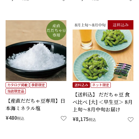
カタログ掲載
季節限定
送料込み
ネット限定
当店限定品
【送料込】 だだちゃ豆 食
【産直だだちゃ豆専用】日
べ比べ [大] ＜早生豆＞ 8月
本海ミネラル塩
上旬～8月中旬お届け
¥
480
税込
¥
8,175
税込