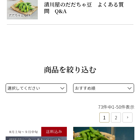
清川屋のだだちゃ豆 よくある質
問 Q&A
商品を絞り込む
73
件中
1
-
50
件表示
1
2