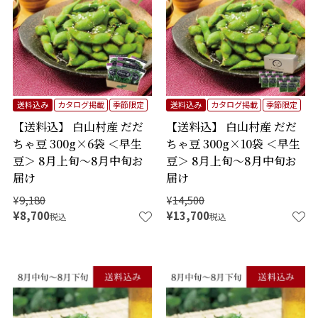
送料込み
カタログ掲載
季節限定
送料込み
カタログ掲載
季節限定
【送料込】 白山村産 だだ
【送料込】 白山村産 だだ
ちゃ豆 300g×6袋 ＜早生
ちゃ豆 300g×10袋 ＜早生
豆＞ 8月上旬～8月中旬お
豆＞ 8月上旬～8月中旬お
届け
届け
¥
9,180
¥
14,500
¥
8,700
¥
13,700
税込
税込