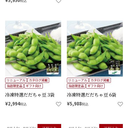
¥
5,950
税込
リニューアル
カタログ掲載
リニューアル
カタログ掲載
当店限定品
ギフト向け
当店限定品
ギフト向け
冷凍特選だだちゃ豆 3袋
冷凍特選だだちゃ豆 6袋
¥
2,994
¥
5,988
税込
税込