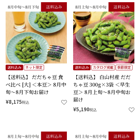
送料込み
ネット限定
送料込み
カタログ掲載
季節限定
【送料込】 だだちゃ豆 食
【送料込】 白山村産 だだ
べ比べ [大] ＜本豆＞ 8月中
ちゃ豆 300g×3袋 ＜早生
旬～8月下旬お届け
豆＞ 8月上旬～8月中旬お
届け
¥
8,175
税込
¥
5,190
税込