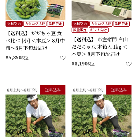
送料込み
カタログ掲載
季節限定
送料込み
カタログ掲載
季節限定
数量限定
ギフト向け
【送料込】 だだちゃ豆 食
【送料込】 市左衛門 白山
べ比べ [小] ＜本豆＞ 8月中
だだちゃ豆 木箱入 1kg ＜
旬～8月下旬お届け
本豆＞ 8月下旬お届け
¥
5,850
税込
¥
8,190
税込