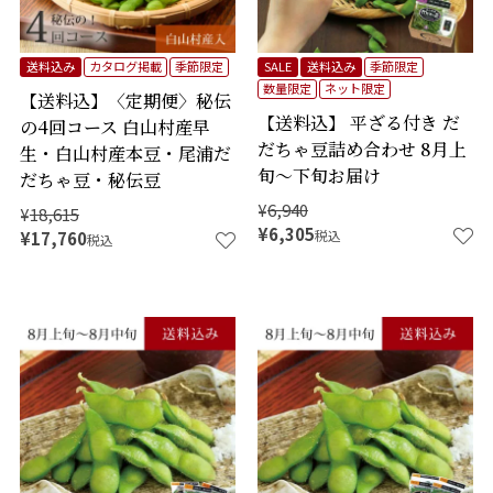
送料込み
カタログ掲載
季節限定
SALE
送料込み
季節限定
数量限定
ネット限定
【送料込】〈定期便〉秘伝
【送料込】 平ざる付き だ
の4回コース 白山村産早
だちゃ豆詰め合わせ 8月上
生・白山村産本豆・尾浦だ
旬～下旬お届け
だちゃ豆・秘伝豆
¥
6,940
¥
18,615
¥
6,305
税込
¥
17,760
税込