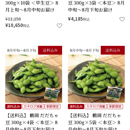
300g×10袋 ＜早生豆＞ 8
豆 300g×3袋 ＜本豆＞ 8月
月上旬～8月中旬お届け
中旬～8月下旬お届け
¥
11,150
¥
4,185
税込
¥
10,650
税込
送料込み
カタログ掲載
季節限定
送料込み
カタログ掲載
季節限定
【送料込】 鶴岡 だだちゃ
【送料込】 鶴岡 だだちゃ
豆 300g×4袋 ＜本豆＞ 8
豆 300g×5袋 ＜本豆＞ 8
月中旬～8月下旬お届け
月中旬～8月下旬お届け