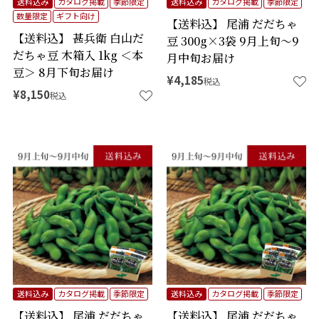
送料込み
カタログ掲載
季節限定
送料込み
カタログ掲載
季節限定
数量限定
ギフト向け
【送料込】 尾浦 だだちゃ
【送料込】 甚兵衛 白山だ
豆 300g×3袋 9月上旬～9
だちゃ豆 木箱入 1kg ＜本
月中旬お届け
豆＞ 8月下旬お届け
¥
4,185
税込
¥
8,150
税込
送料込み
カタログ掲載
季節限定
送料込み
カタログ掲載
季節限定
【送料込】 尾浦 だだちゃ
【送料込】 尾浦 だだちゃ