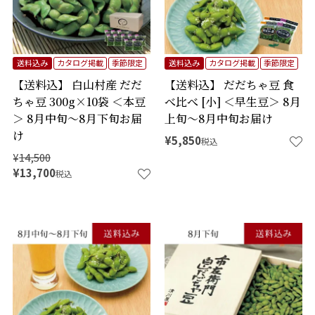
送料込み
カタログ掲載
季節限定
送料込み
カタログ掲載
季節限定
【送料込】 白山村産 だだ
【送料込】 だだちゃ豆 食
ちゃ豆 300g×10袋 ＜本豆
べ比べ [小] ＜早生豆＞ 8月
＞ 8月中旬～8月下旬お届
上旬～8月中旬お届け
け
¥
5,850
税込
¥
14,500
¥
13,700
税込