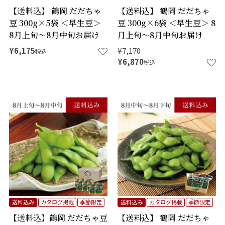
【送料込】 鶴岡 だだちゃ
【送料込】 鶴岡 だだちゃ
豆 300g×5袋 ＜早生豆＞
豆 300g×6袋 ＜早生豆＞ 8
8月上旬～8月中旬お届け
月上旬～8月中旬お届け
¥
6,175
¥
7,170
税込
¥
6,870
税込
送料込み
カタログ掲載
季節限定
送料込み
カタログ掲載
季節限定
【送料込】鶴岡 だだちゃ豆
【送料込】 鶴岡 だだちゃ