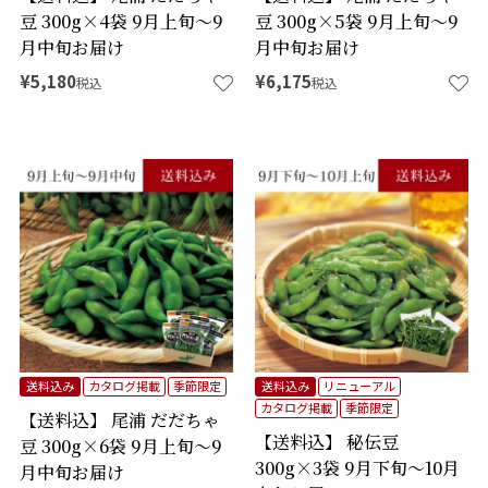
豆 300g×4袋 9月上旬～9
豆 300g×5袋 9月上旬～9
月中旬お届け
月中旬お届け
¥
5,180
¥
6,175
税込
税込
送料込み
カタログ掲載
季節限定
送料込み
リニューアル
カタログ掲載
季節限定
【送料込】 尾浦 だだちゃ
【送料込】 秘伝豆
豆 300g×6袋 9月上旬～9
300g×3袋 9月下旬～10月
月中旬お届け