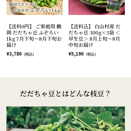
【送料0円】 ご家庭用 鶴
【送料込】 白山村産 だ
岡 だだちゃ豆 ふぞろい
だちゃ豆 300g×3袋 ＜
1kg 7月下旬～8月下旬お
早生豆＞ 8月上旬～8月
届け
中旬お届け
3,780
5,190
だだちゃ豆とはどんな枝豆？