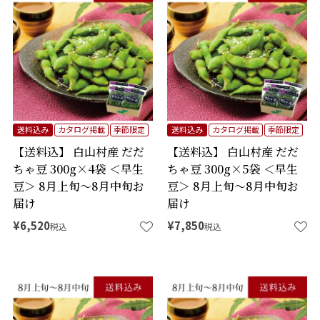
送料込み
カタログ掲載
季節限定
送料込み
カタログ掲載
季節限定
【送料込】 白山村産 だだ
【送料込】 白山村産 だだ
ちゃ豆 300g×4袋 ＜早生
ちゃ豆 300g×5袋 ＜早生
豆＞ 8月上旬～8月中旬お
豆＞ 8月上旬～8月中旬お
届け
届け
¥
6,520
¥
7,850
税込
税込