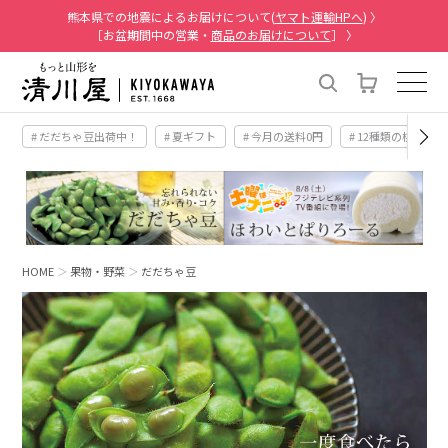
熊本県での地震によるお届けについて(
ヤマト運輸HPへ
) 〉
［お盆期間中の営業・
商品のお届けについて
］ 〉
# だだちゃ豆出荷中！
# 夏ギフト
# 今月の送料0円
# 12種類の桃
HOME
果物・野菜
だだちゃ豆