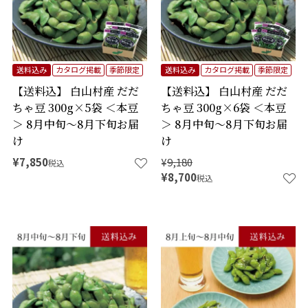
送料込み
カタログ掲載
季節限定
送料込み
カタログ掲載
季節限定
【送料込】 白山村産 だだ
【送料込】 白山村産 だだ
ちゃ豆 300g×5袋 ＜本豆
ちゃ豆 300g×6袋 ＜本豆
＞ 8月中旬～8月下旬お届
＞ 8月中旬～8月下旬お届
け
け
¥
7,850
¥
9,180
税込
¥
8,700
税込