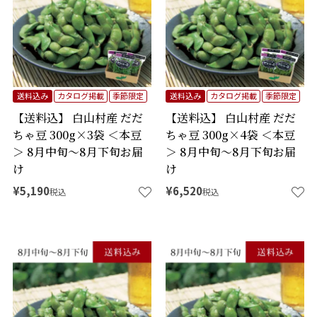
送料込み
カタログ掲載
季節限定
送料込み
カタログ掲載
季節限定
【送料込】 白山村産 だだ
【送料込】 白山村産 だだ
ちゃ豆 300g×3袋 ＜本豆
ちゃ豆 300g×4袋 ＜本豆
＞ 8月中旬～8月下旬お届
＞ 8月中旬～8月下旬お届
け
け
¥
5,190
¥
6,520
税込
税込