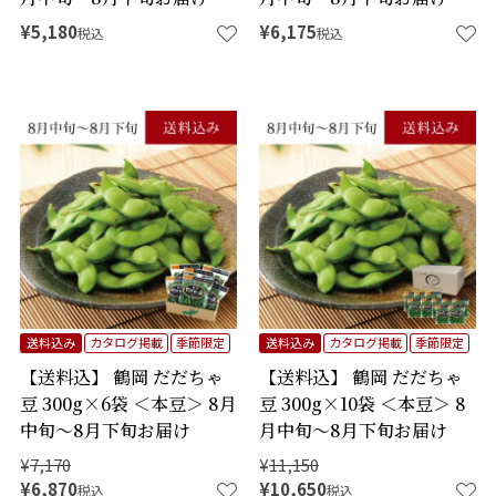
¥
5,180
¥
6,175
税込
税込
送料込み
カタログ掲載
季節限定
送料込み
カタログ掲載
季節限定
【送料込】 鶴岡 だだちゃ
【送料込】 鶴岡 だだちゃ
豆 300g×6袋 ＜本豆＞ 8月
豆 300g×10袋 ＜本豆＞ 8
中旬～8月下旬お届け
月中旬～8月下旬お届け
¥
7,170
¥
11,150
¥
6,870
¥
10,650
税込
税込