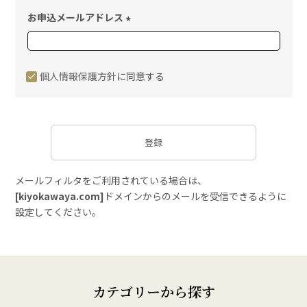
須
お申込メールアドレス
)
(
必
須
個人情報保護方針
に同意する
)
登録
メールフィルタをご利用されている場合は、
[kiyokawaya.com]
ドメインからのメールを受信できるように
設定してください。
カテゴリーから探す