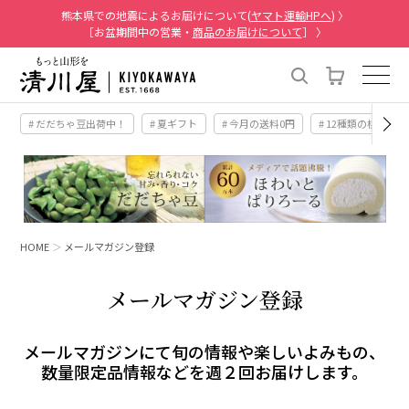
熊本県での地震によるお届けについて(
ヤマト運輸HPへ
) 〉
［お盆期間中の営業・
商品のお届けについて
］ 〉
# だだちゃ豆出荷中！
# 夏ギフト
# 今月の送料0円
# 12種類の桃
HOME
メールマガジン登録
メールマガジン登録
メールマガジンにて旬の情報や楽しいよみもの、
数量限定品情報などを週２回お届けします。