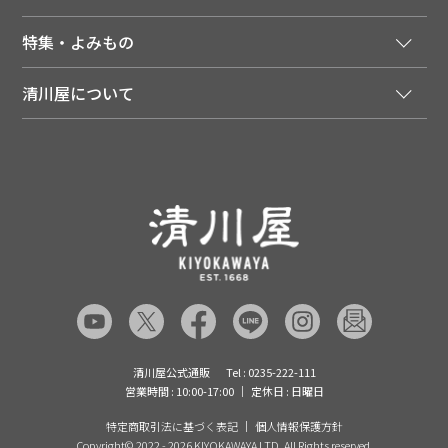
季節のカタログを無料でお届け
領収書について
会員登録はこちら
人気のメルマガを読む
送料について
特集・よみもの
会員特典について
店舗・ECポイント共通アプリ
お届けについて
特集・キャンペーン
マイページ
LINEお友だち登録
配達日について
清川屋について
メディア掲載商品
注文履歴
住所を知らなくても贈れるギフト
返品について
清川屋について
レシピ・食べ方
ポイント履歴
お客様相談室
企業サイト
山形ご当地ブログ
お気に入り
ギフト対応（包装・のしについて）
店舗案内
ニュース
レビューを書く
お問い合わせ
採用案内
清川屋のレビューを見る
よくあるご質問（FAQ）
SNS一覧
あんしんの品質保証について（産直品）
メディア情報
品質保証について（通常品）
清川屋公式通販
Tel : 0235-222-111
営業時間 : 10:00-17:00
定休日 : 日曜日
特定商取引法に基づく表記
個人情報保護方針
Copyright©
2022 - 2026 KIYOKAWAYA LTD. All Rights reserved.