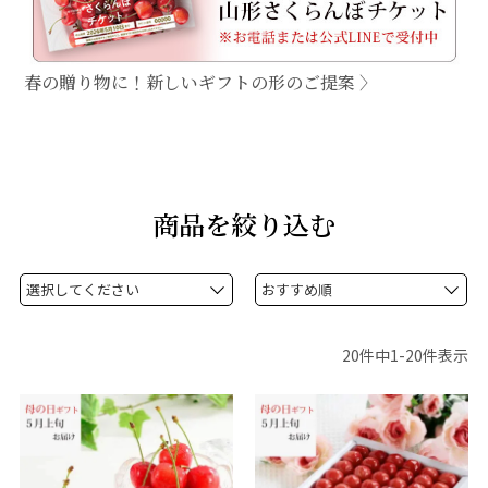
春の贈り物に！新しいギフトの形のご提案 〉
商品を絞り込む
20
件中
1
-
20
件表示