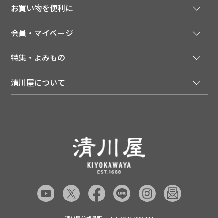
ご注文窓口
お買い物を便利に
ご利用ガイド
法人様向け特別サービス
お支払いについて
会員・マイページ
季節のカタログを無料でお届け
領収書について
会員登録はこちら
人気のメルマガを読む
送料について
特集・よみもの
会員特典について
店舗・ECポイント共通アプリ
お届けについて
特集・キャンペーン
マイページ
LINEお友だち登録
配達日について
清川屋について
メディア掲載商品
注文履歴
住所を知らなくても贈れるギフト
返品について
清川屋について
レシピ・食べ方
ポイント履歴
お客様相談室
企業サイト
山形ご当地ブログ
お気に入り
ギフト対応（包装・のしについて）
店舗案内
ニュース
レビューを書く
お問い合わせ
採用案内
清川屋のレビューを見る
よくあるご質問（FAQ）
SNS一覧
あんしんの品質保証について（産直品）
メディア情報
品質保証について（通常品）