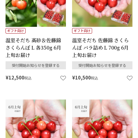
ギフト向け
ギフト向け
温室そだち 高砂＆佐藤錦
温室そだち 佐藤錦 さくら
さくらんぼ L 各350g 6月
んぼ バラ詰め L 700g 6月
上旬お届け
上旬お届け
受付開始お知らせを登録する
受付開始お知らせを登録する
¥
12,500
¥
10,500
税込
税込