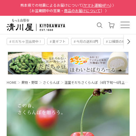
熊本県での地震によるお届けについて(
ヤマト運輸HPへ
) 〉
［お盆期間中の営業・
商品のお届けについて
］ 〉
# だだちゃ豆出荷中！
# 夏ギフト
# 今月の送料0円
# 12種類の桃
HOME
果物・野菜
さくらんぼ
温室そだちさくらんぼ（4月下旬～6月上…