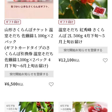
ギフト向け
ギフト向け
山形さくらんぼチケット 温
温室そだち 紅秀峰 さくら
室そだち 佐藤錦 L 100g×2
んぼ 2L 500g 4月下旬～5
パック
月上旬お届け
(ギフトカードタイプのさ
受付開始お知らせを登録する
くらんぼ引換券 温室そだち
佐藤錦 L100g×2パック 4
¥
12,100
税込
月下旬～6月上旬お届け)
受付開始お知らせを登録する
¥
6,500
税込