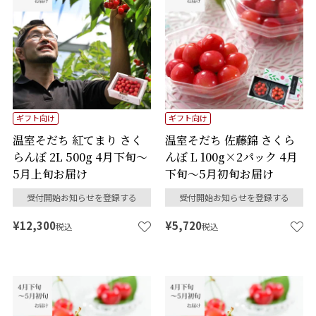
ギフト向け
ギフト向け
温室そだち 紅てまり さく
温室そだち 佐藤錦 さくら
らんぼ 2L 500g 4月下旬～
んぼ L 100g×2パック 4月
5月上旬お届け
下旬～5月初旬お届け
受付開始お知らせを登録する
受付開始お知らせを登録する
¥
12,300
¥
5,720
税込
税込