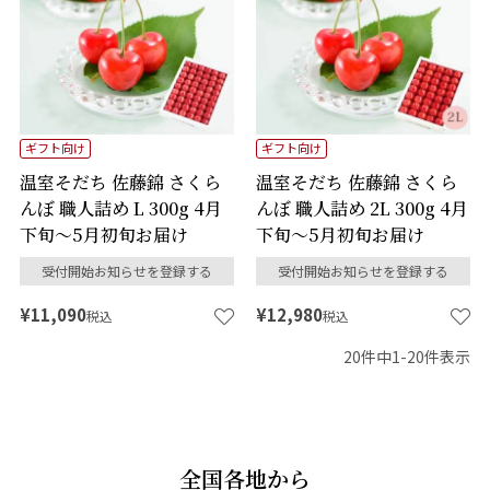
ギフト向け
ギフト向け
温室そだち 佐藤錦 さくら
温室そだち 佐藤錦 さくら
んぼ 職人詰め L 300g 4月
んぼ 職人詰め 2L 300g 4月
下旬～5月初旬お届け
下旬～5月初旬お届け
受付開始お知らせを登録する
受付開始お知らせを登録する
¥
11,090
¥
12,980
税込
税込
20
件中
1
-
20
件表示
全国各地から