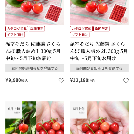
カタログ掲載
季節限定
カタログ掲載
季節限定
ギフト向け
ギフト向け
温室そだち 佐藤錦 さくら
温室そだち 佐藤錦 さくら
んぼ 職人詰め L 300g 5月
んぼ 職人詰め 2L 300g 5月
中旬～5月下旬お届け
中旬～5月下旬お届け
受付開始お知らせを登録する
受付開始お知らせを登録する
¥
9,980
¥
12,180
税込
税込