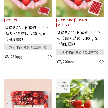
ギフト向け
カタログ掲載
季節限定
ギフト向け
温室そだち 佐藤錦 さくら
温室そだち 佐藤錦 さくら
んぼ バラ詰め L 350g 6月
んぼ 職人詰め L 300g 6月
上旬お届け
上旬お届け
受付開始お知らせを登録する
受付開始お知らせを登録する
¥
5,250
税込
¥
7,200
税込