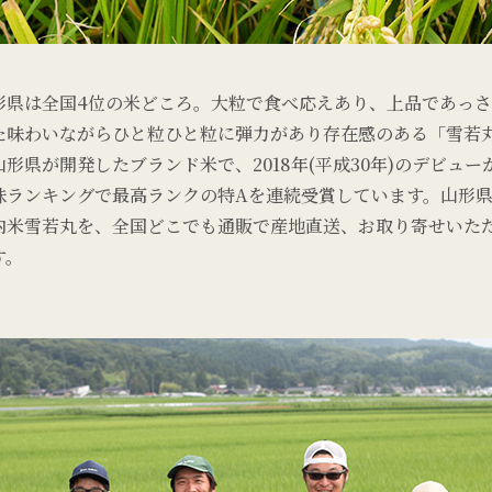
形県は全国4位の米どころ。大粒で食べ応えあり、上品であっ
た味わいながらひと粒ひと粒に弾力があり存在感のある「雪若
山形県が開発したブランド米で、2018年(平成30年)のデビュー
味ランキングで最高ランクの特Aを連続受賞しています。山形
内米雪若丸を、全国どこでも通販で産地直送、お取り寄せいた
す。