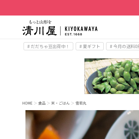
# だだちゃ豆出荷中！
# 夏ギフト
# 今月の送料0
HOME
食品
米・ごはん
雪若丸