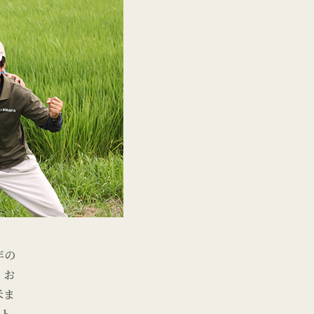
年の
、お
米ま
ット