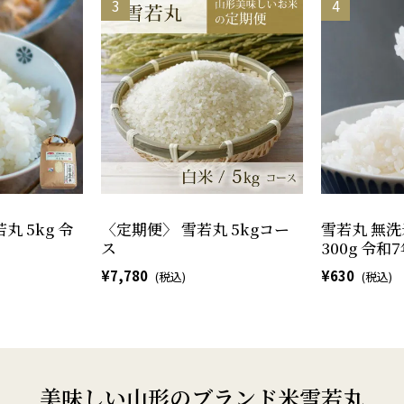
丸 5kg 令
〈定期便〉 雪若丸 5kgコー
雪若丸 無洗
ス
300g 令
7,780
630
美味しい山形のブランド米雪若丸