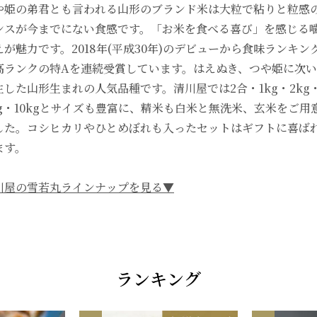
や姫の弟君とも言われる山形のブランド米は大粒で粘りと粒感
ンスが今までにない食感です。「お米を食べる喜び」を感じる
えが魅力です。2018年(平成30年)のデビューから食味ランキン
高ランクの特Aを連続受賞しています。はえぬき、つや姫に次
生した山形生まれの人気品種です。清川屋では2合・1kg・2kg
kg・10kgとサイズも豊富に、精米も白米と無洗米、玄米をご用
した。コシヒカリやひとめぼれも入ったセットはギフトに喜ば
ます。
川屋の雪若丸ラインナップを見る▼
ランキング