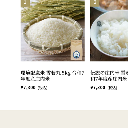
環境配慮米 雪若丸 5kg 令和7
伝説の庄内米 雪若
年度産庄内米
和7年度産庄内米
7,300
7,300