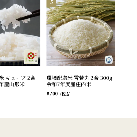
米 キューブ 2合
環境配慮米 雪若丸 2合 300g
和7年産山形米
令和7年度産庄内米
700