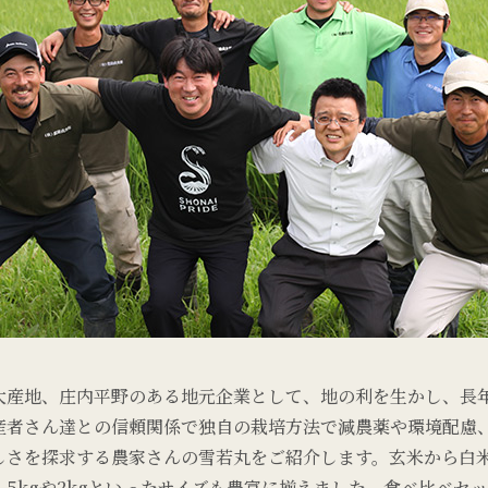
大産地、庄内平野のある地元企業として、地の利を生かし、長
産者さん達との信頼関係で独自の栽培方法で減農薬や環境配慮
しさを探求する農家さんの雪若丸をご紹介します。玄米から白
、5kgや2kgといったサイズも豊富に揃えました。食べ比べセ