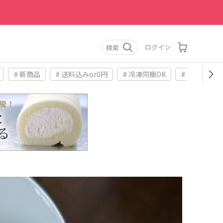
ログイン
検索
# 新商品
# 送料込みor0円
# 冷凍同梱OK
# お土産