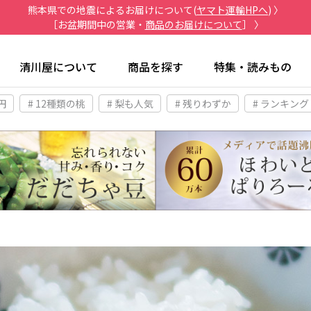
熊本県での地震によるお届けについて(
ヤマト運輸HPへ
) 〉
［お盆期間中の営業・
商品のお届けについて
］ 〉
清川屋について
商品を探す
特集・読みもの
円
# 12種類の桃
# 梨も人気
# 残りわずか
# ランキング