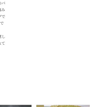
のバ
噛み
グで
いで
・
意し
れて