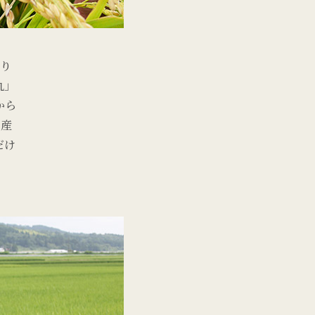
さり
丸」
から
県産
だけ