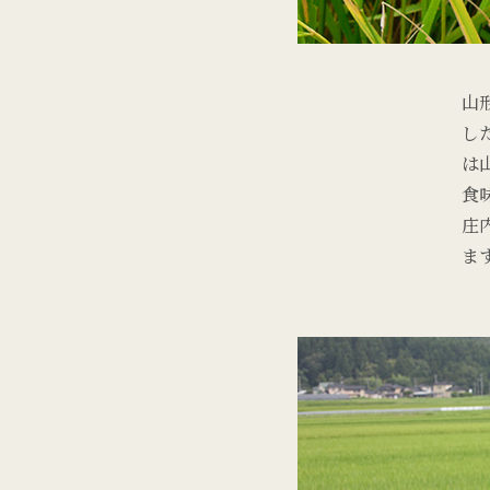
山
し
は
食
庄
ま