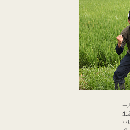
一
生
い
で