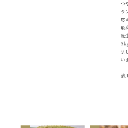
つ
ラ
応
最
誕
5
ま
い
清