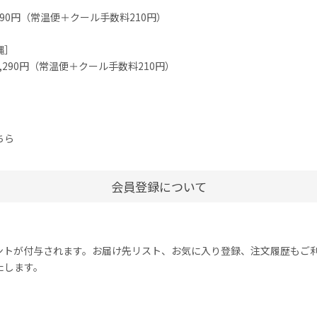
90円（常温便＋クール手数料210円）
縄］
,290円（常温便＋クール手数料210円）
ちら
会員登録について
ントが付与されます。お届け先リスト、お気に入り登録、注文履歴もご
たします。