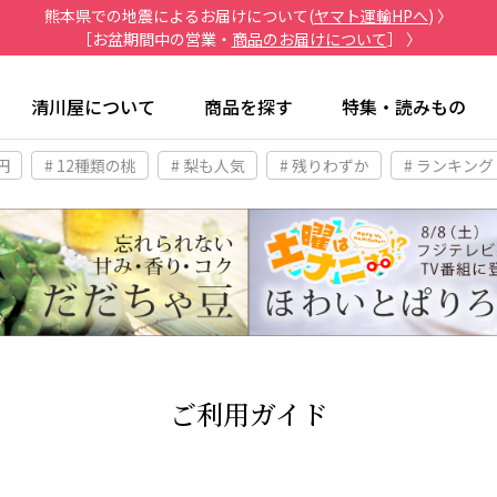
熊本県での地震によるお届けについて(
ヤマト運輸HPへ
) 〉
［お盆期間中の営業・
商品のお届けについて
］ 〉
清川屋について
商品を探す
特集・読みもの
円
# 12種類の桃
# 梨も人気
# 残りわずか
# ランキング
ご利用ガイド