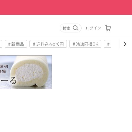
ログイン
検索
# 新商品
# 送料込みor0円
# 冷凍同梱OK
# お土産