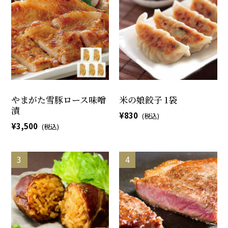
やまがた雪豚ロース味噌
米の娘餃子 1袋
漬
830
3,500