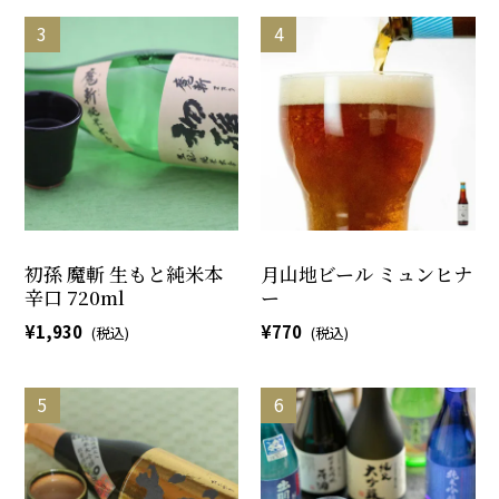
初孫 魔斬 生もと純米本
月山地ビール ミュンヒナ
辛口 720ml
ー
1,930
770