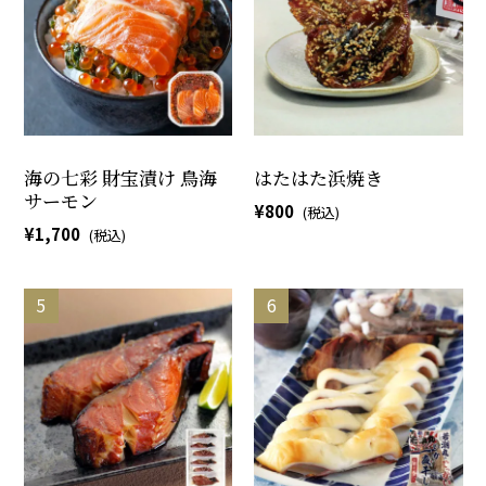
海の七彩 財宝漬け 鳥海
はたはた浜焼き
サーモン
800
1,700