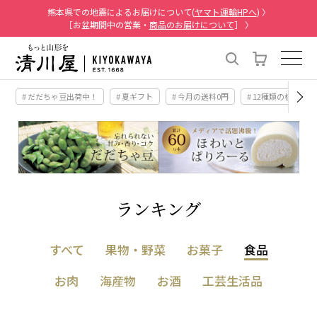
熊本県での地震によるお届けについて(
ヤマト運輸HPへ
) 〉
［お盆期間中の営業・
商品のお届けについて
］ 〉
# だだちゃ豆出荷中！
# 夏ギフト
# 今月の送料0円
# 12種類の桃
ランキング
すべて
果物・野菜
お菓子
食品
お肉
海産物
お酒
工芸生活品