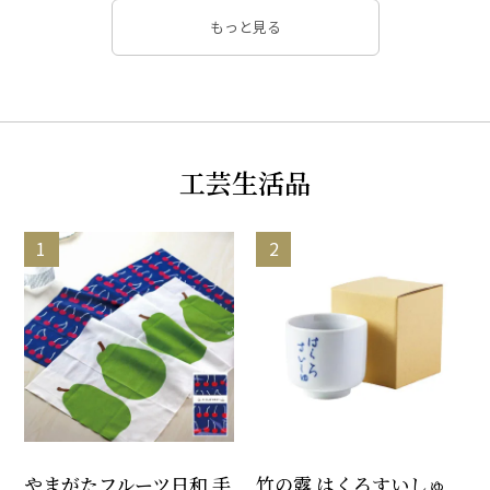
もっと見る
工芸生活品
すべて
果物・野菜
お菓子
食品
お肉
やまがたフルーツ日和 手
竹の露 はくろすいしゅ