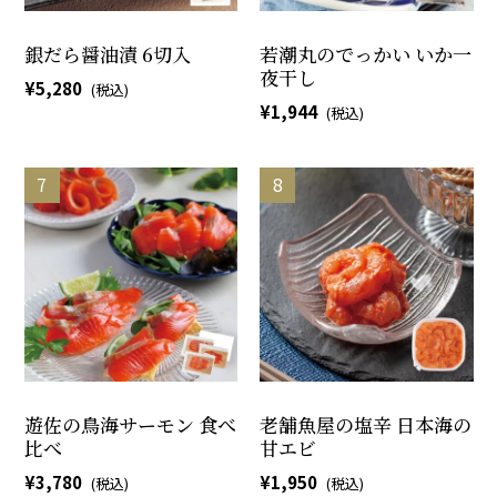
銀だら醤油漬 6切入
若潮丸のでっかい いか一
夜干し
5,280
1,944
遊佐の鳥海サーモン 食べ
老舗魚屋の塩辛 日本海の
比べ
甘エビ
3,780
1,950