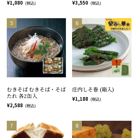
1,080
3,550
むきそば むきそば・そば
庄内しそ巻 (箱入)
たれ 各2缶入
1,188
2,588