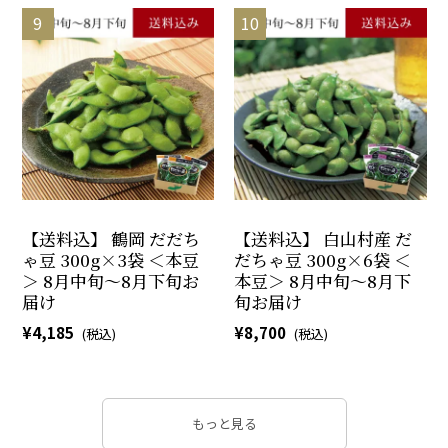
【送料込】 鶴岡 だだち
【送料込】 白山村産 だ
ゃ豆 300g×3袋 ＜本豆
だちゃ豆 300g×6袋 ＜
＞ 8月中旬～8月下旬お
本豆＞ 8月中旬～8月下
届け
旬お届け
4,185
8,700
もっと見る