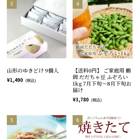
山形のゆきどけ 9個入
【送料0円】 ご家庭用 鶴
岡 だだちゃ豆 ふぞろい
1,490
1kg 7月下旬～8月下旬お
届け
3,780