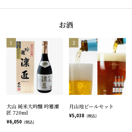
お酒
大山 純米大吟醸 吟雅凜
月山地ビールセット
匠 720ml
5,038
6,050