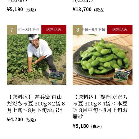
5,190
13,700
【送料込】 甚兵衛 白山
【送料込】 鶴岡 だだち
だだちゃ豆 300g×2袋 8
ゃ豆 300g×4袋 ＜本豆
月上旬～8月下旬お届け
＞ 8月中旬～8月下旬お
届け
4,700
5,180