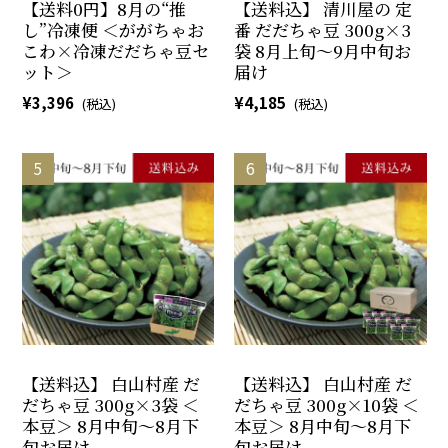
【送料0円】8月の“推
【送料込】 清川屋の 定
し”冷凍便 ＜ががちゃお
番 だだちゃ豆 300g×3
こわ×冷凍だだちゃ豆セ
袋 8月上旬～9月中旬お
ット＞
届け
3,396
4,185
【送料込】 白山村産 だ
【送料込】 白山村産 だ
だちゃ豆 300g×3袋 ＜
だちゃ豆 300g×10袋 ＜
本豆＞ 8月中旬～8月下
本豆＞ 8月中旬～8月下
旬お届け
旬お届け