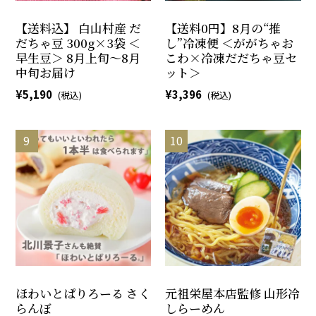
【送料込】 白山村産 だ
【送料0円】8月の“推
だちゃ豆 300g×3袋 ＜
し”冷凍便 ＜ががちゃお
早生豆＞ 8月上旬～8月
こわ×冷凍だだちゃ豆セ
中旬お届け
ット＞
5,190
3,396
ほわいとぱりろーる さく
元祖栄屋本店監修 山形冷
らんぼ
しらーめん