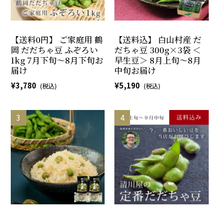
【送料0円】 ご家庭用 鶴
【送料込】 白山村産 だ
岡 だだちゃ豆 ふぞろい
だちゃ豆 300g×3袋 ＜
1kg 7月下旬～8月下旬お
早生豆＞ 8月上旬～8月
届け
中旬お届け
3,780
5,190