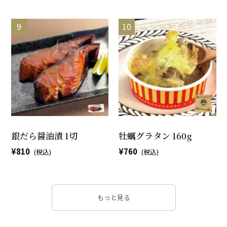
銀だら醤油漬 1切
牡蠣グラタン 160g
810
760
もっと見る