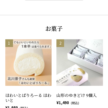
お菓子
ほわいとぱりろーる ほわ
山形のゆきどけ 9個入
いと
1,490
1,980