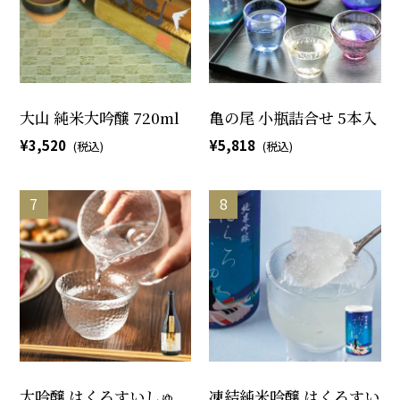
大山 純米大吟醸 720ml
亀の尾 小瓶詰合せ 5本入
3,520
5,818
大吟醸 はくろすいしゅ
凍結純米吟醸 はくろすい