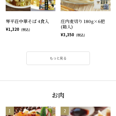
琴平荘中華そば 4食入
庄内麦切り 180g×6把
(箱入)
1,320
3,350
もっと見る
お肉