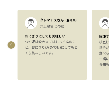
）
クレマチスさん
（静岡県）
も
井上農場 つや姫
おにぎりにしても美味しい
解凍
つや姫は炊き立てはもちろんのこ
しま
枝豆
と、おにぎり(冷めても)にしてもと
す
具合
ても美味しいです。
いた
食べ
感想
一緒
。ま
る側