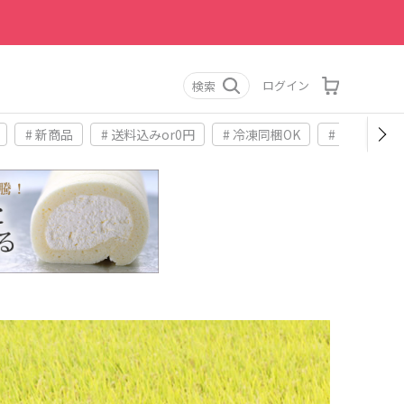
ログイン
検索
# 新商品
# 送料込みor0円
# 冷凍同梱OK
# お土産