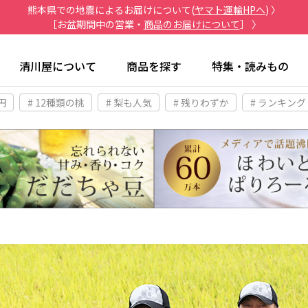
熊本県での地震によるお届けについて(
ヤマト運輸HPへ
) 〉
［お盆期間中の営業・
商品のお届けについて
］ 〉
清川屋について
商品を探す
特集・読みもの
円
# 12種類の桃
# 梨も人気
# 残りわずか
# ランキング