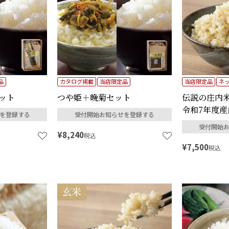
品
カタログ掲載
当店限定品
当店限定品
ネ
ット
つや姫＋晩菊セット
伝説の庄内米 
令和7年度産
を登録する
受付開始お知らせを登録する
受付開始
¥
8,240
税込
¥
7,500
税込