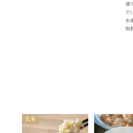
清
で
水
別