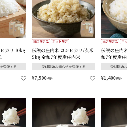
当店限定品
ネット限定
当店限定品
ネ
カリ 10kg
伝説の庄内米 コシヒカリ/玄米
伝説の庄内米 
米
5kg 令和7年度産庄内米
和7年度産庄
を登録する
受付開始お知らせを登録する
受付開始
¥
7,500
¥
1,400
税込
税込