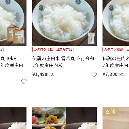
品
カタログ掲載
当店限定品
カタログ掲載
 10kg
伝説の庄内米 雪若丸 1kg 令和
伝説の庄内米 
和7年度産庄内
7年度産庄内米
7年度産庄内
¥
1,480
¥
7,300
税込
税込