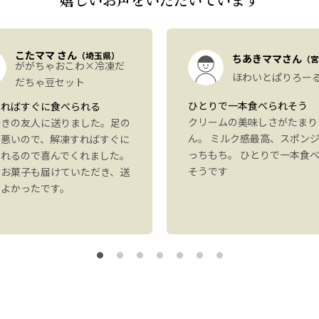
こたママ さん
（埼玉県）
ちあきママさん
（宮
ががちゃおこわ×冷凍だ
ほわいとぱりろー
だちゃ豆セット
ひとりで一本食べられそう
すればすぐに食べられる
クリームの美味しさがたまり
好きの友人に送りました。足の
ん。 ミルク感最高、スポン
が悪いので、解凍すればすぐに
っちもち。 ひとりで一本食
られるので喜んでくれました。
そうです
にお菓子も届けていただき、送
もよかったです。