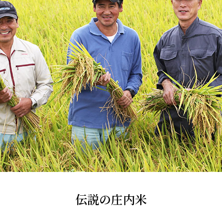
伝説の庄内米