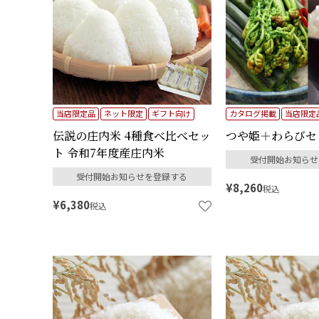
当店限定品
ネット限定
ギフト向け
カタログ掲載
当店限定
伝説の庄内米 4種食べ比べセッ
つや姫＋わらびセ
ト 令和7年度産庄内米
受付開始お知らせ
受付開始お知らせを登録する
¥
8,260
税込
¥
6,380
税込