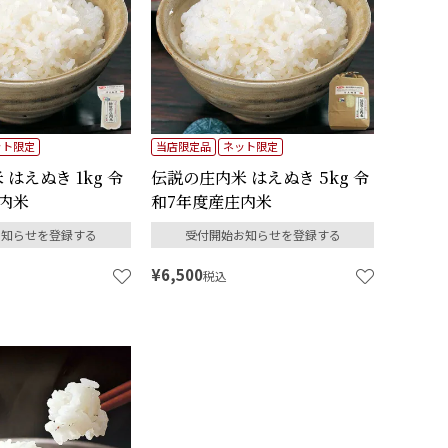
ット限定
当店限定品
ネット限定
はえぬき 1kg 令
伝説の庄内米 はえぬき 5kg 令
内米
和7年度産庄内米
お知らせを登録する
受付開始お知らせを登録する
¥
6,500
税込