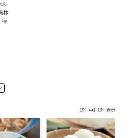
噛ん
農林
た特
19
件中
1
-
19
件表示