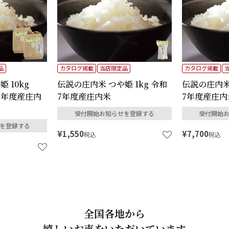
品
カタログ掲載
当店限定品
カタログ掲載
 10kg
伝説の庄内米 つや姫 1kg 令和
伝説の庄内米 
和7年度産庄内
7年度産庄内米
7年度産庄内
受付開始お知らせを登録する
受付開始
を登録する
¥
1,550
¥
7,700
税込
税込
全国各地から
嬉しいお声をいただいています