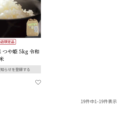
当店限定品
つや姫 5kg 令和
米
お知らせを登録する
19
件中
1
-
19
件表示