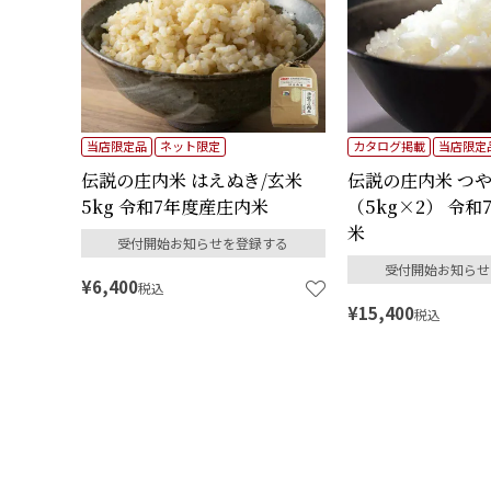
当店限定品
ネット限定
カタログ掲載
当店限定
伝説の庄内米 はえぬき/玄米
伝説の庄内米 つや姫
5kg 令和7年度産庄内米
（5kg×2） 令
米
受付開始お知らせを登録する
受付開始お知らせ
¥
6,400
税込
¥
15,400
税込