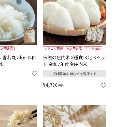
当店限定品
カタログ掲載
当店限定品
ギフト向け
雪若丸 5kg 令和
伝説の庄内米 3種食べ比べセッ
米
ト 令和7年度産庄内米
受付開始お知らせを登録する
¥
4,730
税込