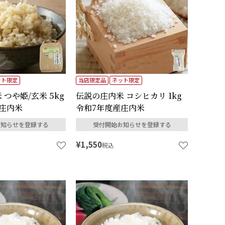
ット限定
当店限定品
ネット限定
つや姫/玄米 5kg
伝説の庄内米 コシヒカリ 1kg
庄内米
令和7年度産庄内米
お知らせを登録する
受付開始お知らせを登録する
¥
1,550
税込