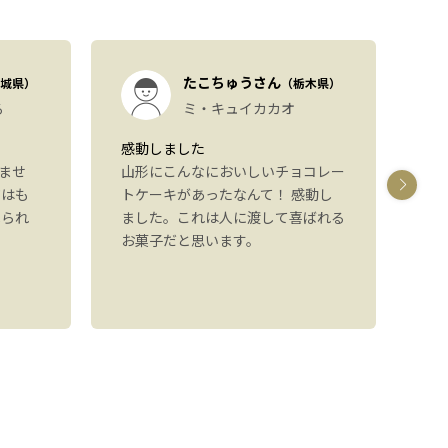
たこちゅうさん
城県）
（栃木県）
る
ミ・キュイカカオ
感動しました
パ
ませ
山形にこんなにおいしいチョコレー
し
ジはも
トケーキがあったなんて！ 感動し
た
べられ
ました。これは人に渡して喜ばれる
た
お菓子だと思います。
り
可