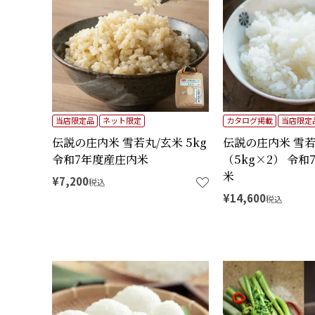
当店限定品
ネット限定
カタログ掲載
当店限定
伝説の庄内米 雪若丸/玄米 5kg
伝説の庄内米 雪若丸
令和7年度産庄内米
（5kg×2） 令
米
¥
7,200
税込
¥
14,600
税込