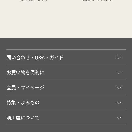
問い合わせ・Q&A・ガイド
ご注文窓口
お買い物を便利に
ご利用ガイド
法人様向け特別サービス
お支払いについて
会員・マイページ
季節のカタログを無料でお届け
領収書について
会員登録はこちら
人気のメルマガを読む
送料について
特集・よみもの
会員特典について
店舗・ECポイント共通アプリ
お届けについて
特集・キャンペーン
マイページ
LINEお友だち登録
配達日について
清川屋について
メディア掲載商品
注文履歴
住所を知らなくても贈れるギフト
返品について
清川屋について
レシピ・食べ方
ポイント履歴
お客様相談室