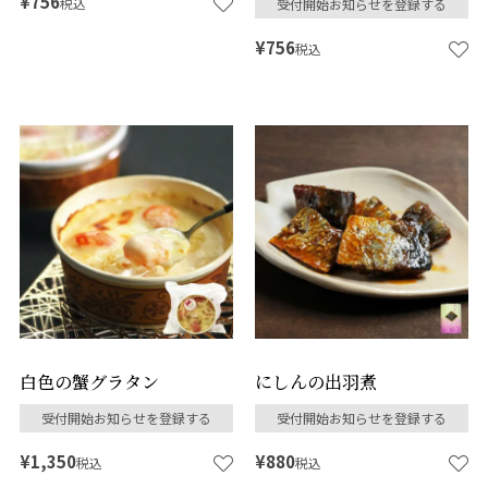
¥
756
税込
受付開始お知らせを登録する
¥
756
税込
白色の蟹グラタン
にしんの出羽煮
受付開始お知らせを登録する
受付開始お知らせを登録する
¥
1,350
¥
880
税込
税込