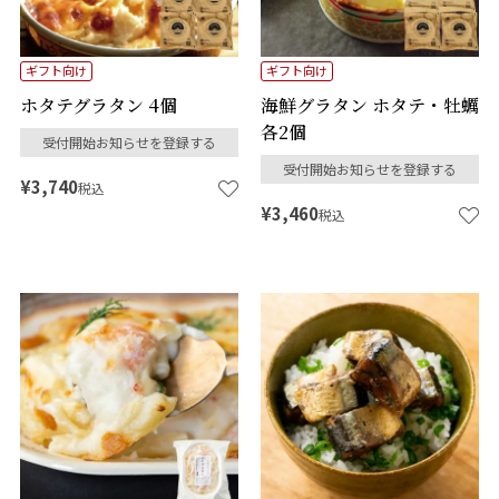
ギフト向け
ギフト向け
ホタテグラタン 4個
海鮮グラタン ホタテ・牡蠣
各2個
受付開始お知らせを登録する
受付開始お知らせを登録する
¥
3,740
税込
¥
3,460
税込