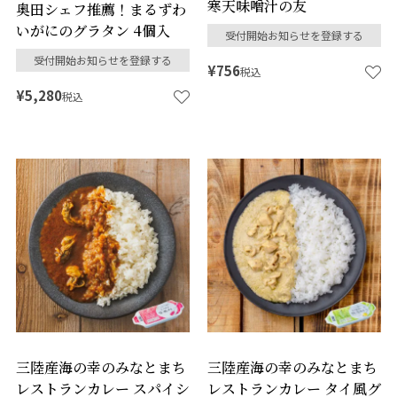
寒天味噌汁の友
奥田シェフ推薦！まるずわ
いがにのグラタン 4個入
受付開始お知らせを登録する
受付開始お知らせを登録する
¥
756
税込
¥
5,280
税込
三陸産海の幸のみなとまち
三陸産海の幸のみなとまち
レストランカレー スパイシ
レストランカレー タイ風グ