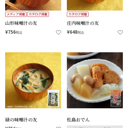
メディア掲載
カタログ掲載
カタログ掲載
山形味噌汁の友
庄内味噌汁の友
¥
756
¥
648
税込
税込
緑の味噌汁の友
松島おでん