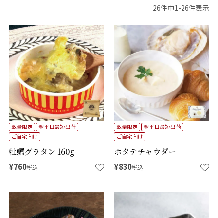
26
件中
1
-
26
件表示
数量限定
翌平日最短出荷
数量限定
翌平日最短出荷
ご自宅向け
ご自宅向け
牡蠣グラタン 160g
ホタテチャウダー
¥
760
¥
830
税込
税込