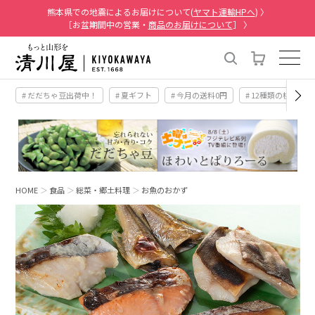
熊本県での地震によるお届けについて(
ヤマト運輸HPへ
) 〉
［お盆期間中の営業・
商品のお届けについて
］ 〉
# だだちゃ豆出荷中！
# 夏ギフト
# 今月の送料0円
# 12種類の桃
HOME
食品
総菜・郷土料理
お魚のおかず