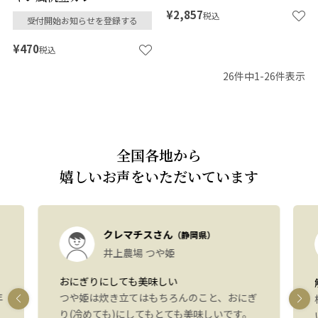
¥
2,857
税込
受付開始お知らせを登録する
¥
470
税込
26
件中
1
-
26
件表示
全国各地から
嬉しいお声をいただいています
クレマチスさん
（静岡県）
井上農場 つや姫
おにぎりにしても美味しい
年
つや姫は炊き立てはもちろんのこと、おにぎ
り(冷めても)にしてもとても美味しいです。