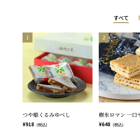
すべて
つや姫くるみゆべし
樹氷ロマン 一口
918
648