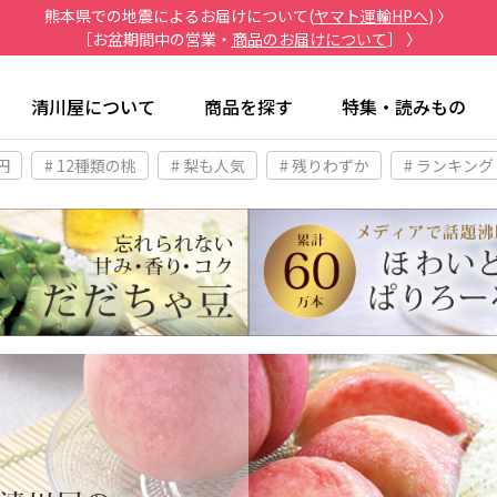
熊本県での地震によるお届けについて(
ヤマト運輸HPへ
) 〉
［お盆期間中の営業・
商品のお届けについて
］ 〉
清川屋について
商品を探す
特集・読みもの
円
# 12種類の桃
# 梨も人気
# 残りわずか
# ランキング