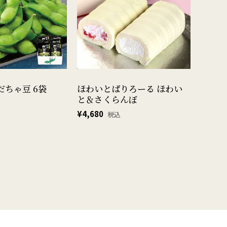
ちゃ豆 6袋
ほわいとぱりろーる ほわい
と＆さくらんぼ
¥
4,680
税込