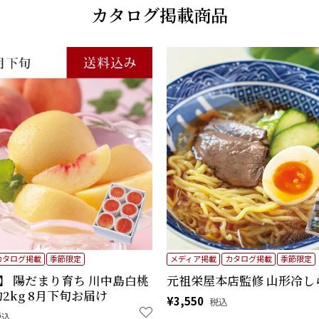
カタログ掲載商品
カタログ掲載
季節限定
メディア掲載
カタログ掲載
季節限定
】 陽だまり育ち 川中島白桃
元祖栄屋本店監修 山形冷し
約2kg 8月下旬お届け
¥
3,550
税込
税込