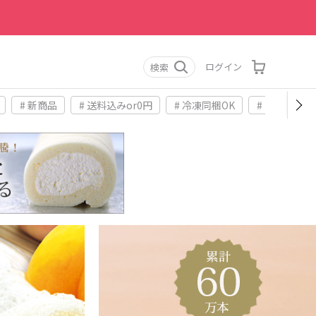
ログイン
検索
# 新商品
# 送料込みor0円
# 冷凍同梱OK
# お土産