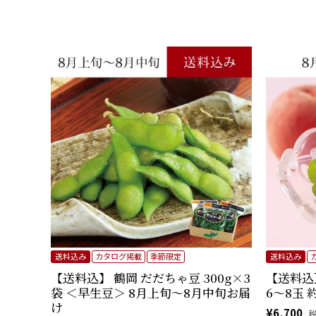
送料込み
カタログ掲載
季節限定
送料込み
【送料込】 鶴岡 だだちゃ豆 300g×3
【送料込
袋 ＜早生豆＞ 8月上旬～8月中旬お届
6～8玉 
け
¥
6,700