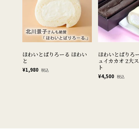
ほわいとぱりろーる ほわい
ほわいとぱりろ
と
ュイカカオ 2大
ト
¥
1,980
税込
¥
4,500
税込