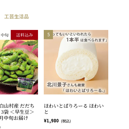
工芸生活品
白山村産 だだち
ほわいとぱりろーる ほわい
g×3袋 ＜早生豆＞
と
8月中旬お届け
1,980