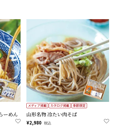
メディア掲載
カタログ掲載
季節限定
らーめん
山形名物 冷たい肉そば
¥
2,980
税込