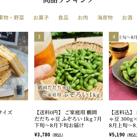
果物・野菜
お菓子
食品
お肉
海産物
お酒
サイズ
【送料0円】 ご家庭用 鶴岡
【送料込】 
だだちゃ豆 ふぞろい 1kg 7月
ゃ豆 300
下旬～8月下旬お届け
8月上旬～
3,780
5,190