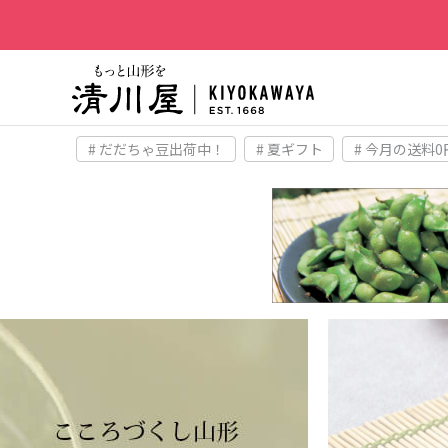
# だだちゃ豆出荷中！
# 夏ギフト
# 今月の送料0