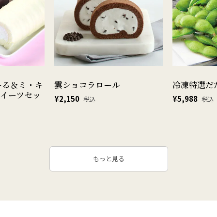
ーる＆ミ・キ
雲ショコラロール
冷凍特選だだ
スイーツセッ
¥
2,150
¥
5,988
税込
税込
もっと見る