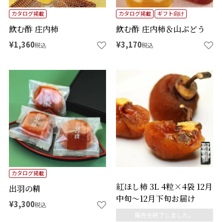
カタログ掲載
カタログ掲載
ギフト向け
飲む酢 庄内柿
飲む酢 庄内柿＆山ぶどう
¥
1,360
¥
3,170
税込
税込
カタログ掲載
紅ほし柿 3L 4粒×4袋 12月
出羽の精
中旬～12月下旬お届け
¥
3,300
税込
販売を終了しました。