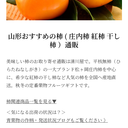
山形おすすめの柿 ( 庄内柿 紅柿 干し
柿 ）通販
美味しい柿のお取り寄せ通販は清川屋で。平核無柿（ひ
らたねなしがき）の一大ブランド松ヶ岡庄内柿を中心
に、希少な紅柿の干し柿など人気の柿を全国へ産地直
送。秋冬の定番果物フルーツギフトです。
柿関連商品一覧を見る▼
＜気になる出荷の状況は？＞
青果物の作柄・発送状況ブログもご覧ください 》