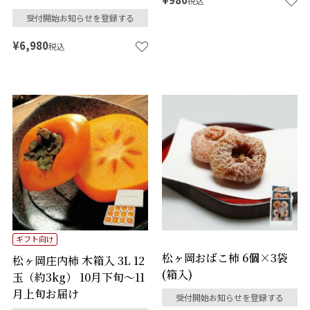
税込
受付開始お知らせを登録する
¥
6,980
税込
ギフト向け
松ヶ岡おばこ柿 6個×3袋
松ヶ岡庄内柿 木箱入 3L 12
(箱入)
玉（約3kg） 10月下旬～11
月上旬お届け
受付開始お知らせを登録する