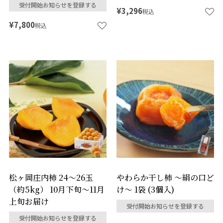
受付開始お知らせを登録する
¥
3,296
税込
¥
7,800
税込
松ヶ岡庄内柿 24～26玉
やわらか干し柿 ～絹の口ど
（約5kg） 10月下旬～11月
け～ 1袋 (3個入)
上旬お届け
受付開始お知らせを登録する
受付開始お知らせを登録する