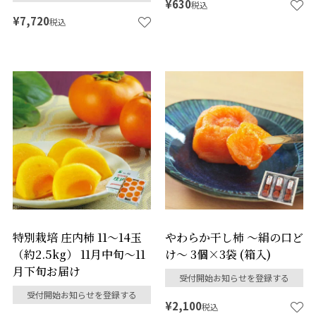
¥
630
税込
¥
7,720
税込
特別栽培 庄内柿 11～14玉
やわらか干し柿 ～絹の口ど
（約2.5kg） 11月中旬～11
け～ 3個×3袋 (箱入)
月下旬お届け
受付開始お知らせを登録する
受付開始お知らせを登録する
¥
2,100
税込