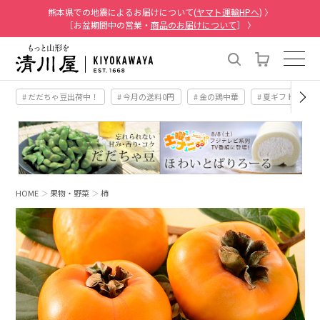
熊本県での地震によるお届けについて(
ヤマト運輸HPへ
) 〉
［お盆期間中の営業・
商品のお届けについて
］ 〉
# だだちゃ豆出荷中！
# 今月の送料0円
# 金の鶏中華
# 夏ギフト
#
HOME
果物・野菜
柿