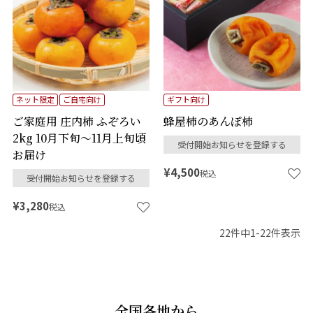
ネット限定
ご自宅向け
ギフト向け
ご家庭用 庄内柿 ふぞろい
蜂屋柿のあんぽ柿
2kg 10月下旬～11月上旬頃
受付開始お知らせを登録する
お届け
¥
4,500
税込
受付開始お知らせを登録する
¥
3,280
税込
22
件中
1
-
22
件表示
全国各地から