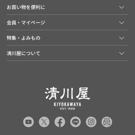
ご注文窓口
お買い物を便利に
ご利用ガイド
法人様向け特別サービス
お支払いについて
会員・マイページ
季節のカタログを無料でお届け
領収書について
会員登録はこちら
人気のメルマガを読む
送料について
特集・よみもの
会員特典について
店舗・ECポイント共通アプリ
お届けについて
特集・キャンペーン
マイページ
LINEお友だち登録
配達日について
清川屋について
メディア掲載商品
注文履歴
住所を知らなくても贈れるギフト
返品について
清川屋について
レシピ・食べ方
ポイント履歴
お客様相談室
企業サイト
山形ご当地ブログ
お気に入り
ギフト対応（包装・のしについて）
店舗案内
ニュース
レビューを書く
お問い合わせ
採用案内
清川屋のレビューを見る
よくあるご質問（FAQ）
SNS一覧
あんしんの品質保証について（産直品）
メディア情報
品質保証について（通常品）