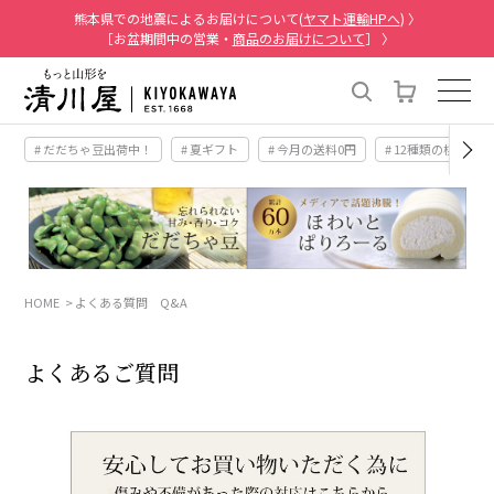
熊本県での地震によるお届けについて(
ヤマト運輸HPへ
) 〉
［お盆期間中の営業・
商品のお届けについて
］ 〉
# だだちゃ豆出荷中！
# 夏ギフト
# 今月の送料0円
# 12種類の桃
HOME
よくある質問 Q&A
よくあるご質問