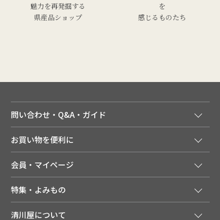
魅力を再発掘する
を
県産品ショップ
感じるものたち
問い合わせ・Q&A・ガイド
ご注文窓口
お買い物を便利に
ご利用ガイド
法人様向け特別サービス
お支払いについて
会員・マイページ
季節のカタログを無料でお届け
領収書について
会員登録はこちら
人気のメルマガを読む
送料について
特集・よみもの
会員特典について
店舗・ECポイント共通アプリ
お届けについて
特集・キャンペーン
マイページ
LINEお友だち登録
配達日について
清川屋について