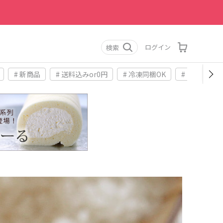
ログイン
検索
# 新商品
# 送料込みor0円
# 冷凍同梱OK
# お土産