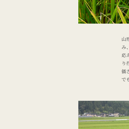
山
み
応
り
価
で