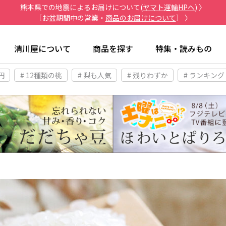
熊本県での地震によるお届けについて(
ヤマト運輸HPへ
) 〉
［お盆期間中の営業・
商品のお届けについて
］ 〉
清川屋について
商品を探す
特集・読みもの
円
# 12種類の桃
# 梨も人気
# 残りわずか
# ランキング