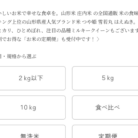
いしいお米で幸せな食卓を。山形米 庄内米 の全国通販 米の食
キング上位の山形県産人気ブランド米 つや姫 雪若丸 はえぬき
ヒカリ、ひとめぼれ、注目の品種ミルキークイーンもございま
利でお得な「お米の定期便」も受付中です！ 〉
目・規格から選ぶ