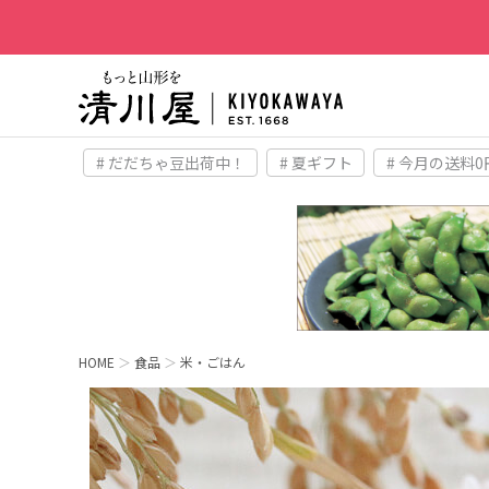
# だだちゃ豆出荷中！
# 夏ギフト
# 今月の送料0
HOME
食品
米・ごはん