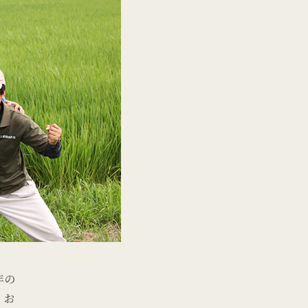
年の
、お