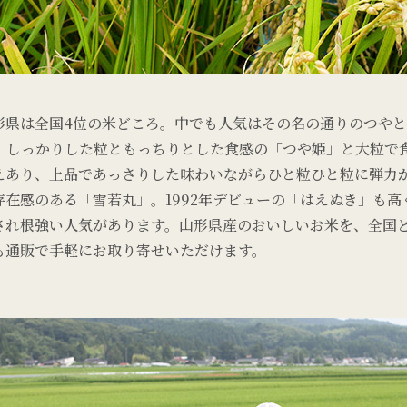
形県は全国4位の米どころ。中でも人気はその名の通りのつや
、しっかりした粒ともっちりとした食感の「つや姫」と大粒で
えあり、上品であっさりした味わいながらひと粒ひと粒に弾力
存在感のある「雪若丸」。1992年デビューの「はえぬき」も高
され根強い人気があります。山形県産のおいしいお米を、全国
も通販で手軽にお取り寄せいただけます。