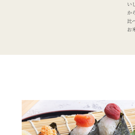
い
か
比
お