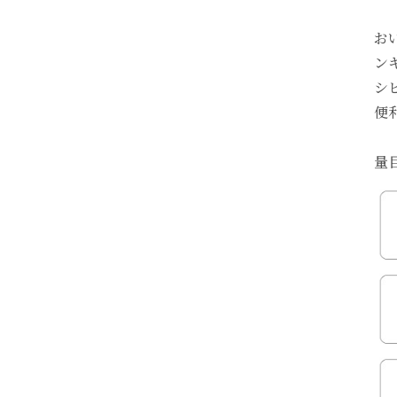
お
ン
シ
便
量