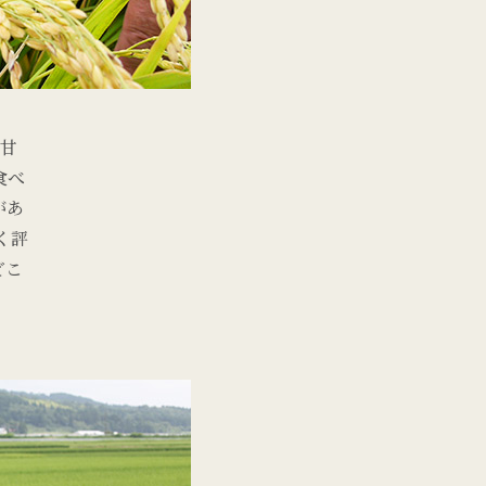
と甘
食べ
があ
く評
どこ