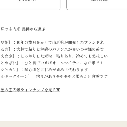
川屋の庄内米 品種から選ぶ
つや姫］：10年の歳月をかけて山形県が開発したブランド米
雪若丸］：大粒で粘りと粒感のバランスが良いつや姫の弟君
はえぬき］：しっかりした米粒、粘りあり、冷めても美味しい
ひとめぼれ］：ひと言でいえばオールマイティーなお米です
コシヒカリ］：噛むほどに甘みが旨みに代わります
ミルキークイーン］：粘りがありモチモチと柔らかい食感です
川屋の庄内米ラインナップを見る▼