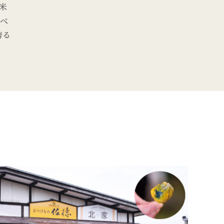
米
食べ
誇る