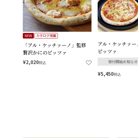
NEW
カタログ掲載
アル・ケッチァー
「アル・ケッチァーノ」監修
ピッツァ
贅沢かにのピッツァ
¥
2,020
受付開始お知らせ
税込
¥
5,450
税込