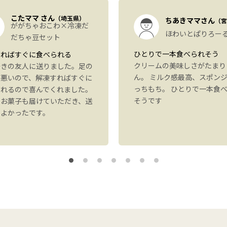
こたママ さん
（埼玉県）
ちあきママさん
（宮
ががちゃおこわ×冷凍だ
ほわいとぱりろー
だちゃ豆セット
ひとりで一本食べられそう
すればすぐに食べられる
クリームの美味しさがたまり
好きの友人に送りました。足の
ん。 ミルク感最高、スポン
が悪いので、解凍すればすぐに
っちもち。 ひとりで一本食
られるので喜んでくれました。
そうです
にお菓子も届けていただき、送
もよかったです。