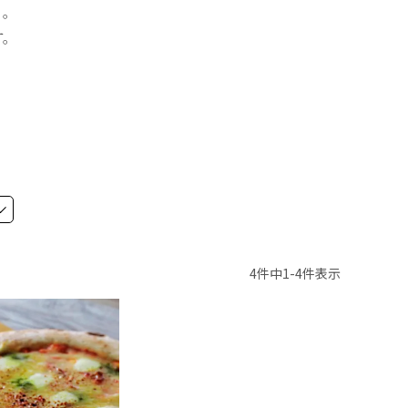
ァ。
す。
4
件中
1
-
4
件表示