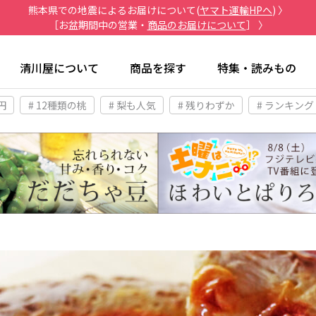
熊本県での地震によるお届けについて(
ヤマト運輸HPへ
) 〉
［お盆期間中の営業・
商品のお届けについて
］ 〉
清川屋について
商品を探す
特集・読みもの
円
# 12種類の桃
# 梨も人気
# 残りわずか
# ランキング