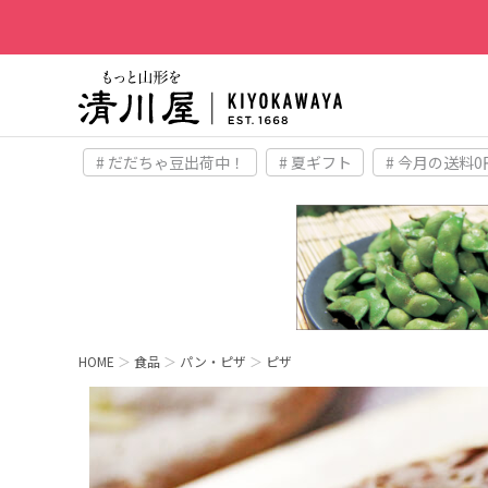
# だだちゃ豆出荷中！
# 夏ギフト
# 今月の送料0
HOME
食品
パン・ピザ
ピザ