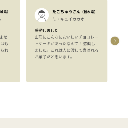
たこちゅうさん
城県）
（栃木県）
る
ミ・キュイカカオ
感動しました
パ
ませ
山形にこんなにおいしいチョコレー
し
ジはも
トケーキがあったなんて！ 感動し
た
べられ
ました。これは人に渡して喜ばれる
た
お菓子だと思います。
り
可