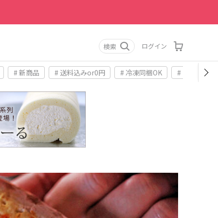
ログイン
検索
# 新商品
# 送料込みor0円
# 冷凍同梱OK
# お土産