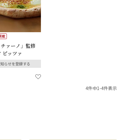
掲載
ッチァーノ」監修
 ピッツァ
お知らせを登録する
4
件中
1
-
4
件表示