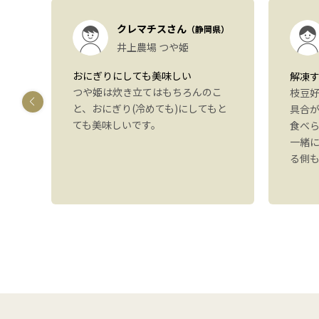
）
クレマチスさん
（静岡県）
も
井上農場 つや姫
おにぎりにしても美味しい
解凍
つや姫は炊き立てはもちろんのこ
しま
枝豆
と、おにぎり(冷めても)にしてもと
す
具合
ても美味しいです。
いた
食べ
感想
一緒
。ま
る側