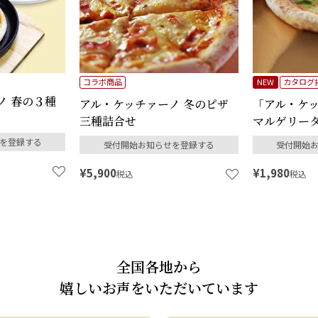
コラボ商品
NEW
カタログ
ノ 春の３種
アル・ケッチァーノ 冬のピザ
「アル・ケ
三種詰合せ
マルゲリータ
を登録する
受付開始お知らせを登録する
受付開始
¥
5,900
¥
1,980
税込
税込
全国各地から
嬉しいお声をいただいています