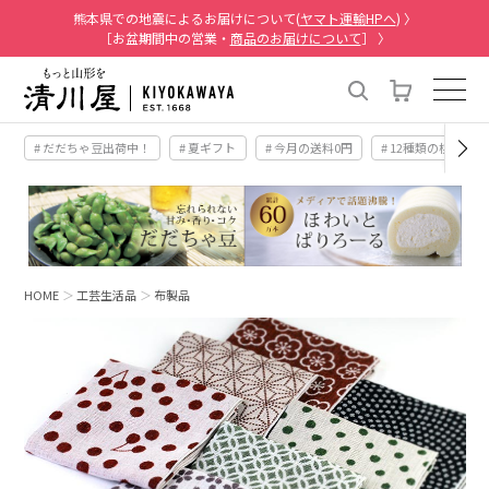
熊本県での地震によるお届けについて(
ヤマト運輸HPへ
) 〉
［お盆期間中の営業・
商品のお届けについて
］ 〉
# だだちゃ豆出荷中！
# 夏ギフト
# 今月の送料0円
# 12種類の桃
HOME
工芸生活品
布製品