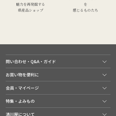
魅力を再発掘する
を
県産品ショップ
感じるものたち
問い合わせ・Q&A・ガイド
ご注文窓口
お買い物を便利に
ご利用ガイド
法人様向け特別サービス
お支払いについて
会員・マイページ
季節のカタログを無料でお届け
領収書について
会員登録はこちら
人気のメルマガを読む
送料について
特集・よみもの
会員特典について
店舗・ECポイント共通アプリ
お届けについて
特集・キャンペーン
マイページ
LINEお友だち登録
配達日について
清川屋について