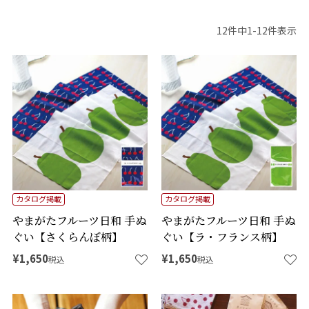
12
件中
1
-
12
件表示
カタログ掲載
カタログ掲載
やまがたフルーツ日和 手ぬ
やまがたフルーツ日和 手ぬ
ぐい【さくらんぼ柄】
ぐい【ラ・フランス柄】
¥
1,650
¥
1,650
税込
税込