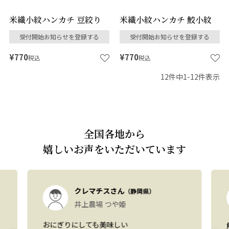
米織小紋ハンカチ 豆絞り
米織小紋ハンカチ 鮫小紋
受付開始お知らせを登録する
受付開始お知らせを登録する
¥
770
¥
770
税込
税込
12
件中
1
-
12
件表示
全国各地から
嬉しいお声をいただいています
クレマチスさん
（静岡県）
井上農場 つや姫
おにぎりにしても美味しい