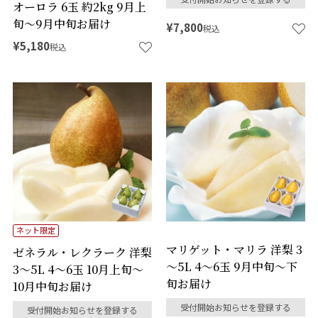
オーロラ 6玉 約2kg 9月上
旬～9月中旬お届け
¥
7,800
税込
¥
5,180
税込
ネット限定
マリゲット・マリラ 洋梨 3
ゼネラル・レクラーク 洋梨
～5L 4～6玉 9月中旬～下
3～5L 4～6玉 10月上旬～
旬お届け
10月中旬お届け
受付開始お知らせを登録する
受付開始お知らせを登録する