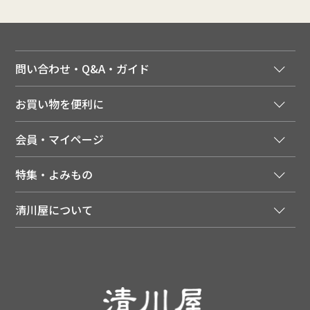
問い合わせ・Q&A・ガイド
ご注文窓口
お買い物を便利に
ご利用ガイド
法人様向け特別サービス
お支払いについて
会員・マイページ
季節のカタログを無料でお届け
領収書について
会員登録はこちら
人気のメルマガを読む
送料について
特集・よみもの
会員特典について
店舗・ECポイント共通アプリ
お届けについて
特集・キャンペーン
マイページ
LINEお友だち登録
配達日について
清川屋について
メディア掲載商品
注文履歴
住所を知らなくても贈れるギフト
返品について
清川屋について
レシピ・食べ方
ポイント履歴
お客様相談室
企業サイト
山形ご当地ブログ
お気に入り
ギフト対応（包装・のしについて）
店舗案内
ニュース
レビューを書く
お問い合わせ
採用案内
清川屋のレビューを見る
よくあるご質問（FAQ）
SNS一覧