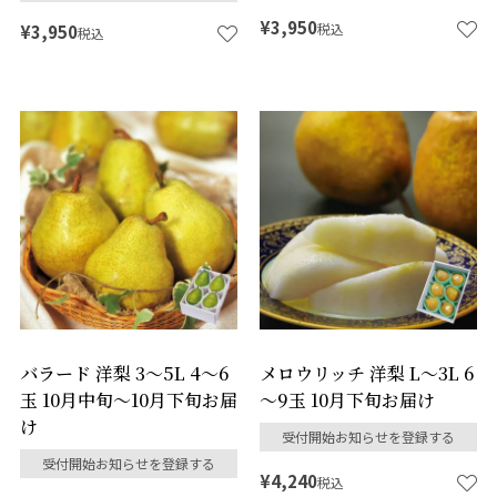
¥
3,950
税込
¥
3,950
税込
バラード 洋梨 3～5L 4～6
メロウリッチ 洋梨 L～3L 6
玉 10月中旬～10月下旬お届
～9玉 10月下旬お届け
け
受付開始お知らせを登録する
受付開始お知らせを登録する
¥
4,240
税込