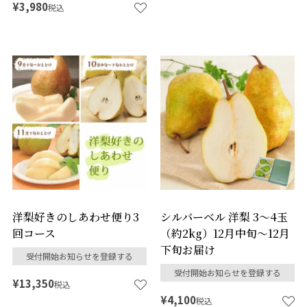
¥
3,980
税込
洋梨好きのしあわせ便り3
シルバーベル 洋梨 3～4玉
回コース
（約2kg）12月中旬～12月
下旬お届け
受付開始お知らせを登録する
受付開始お知らせを登録する
¥
13,350
税込
¥
4,100
税込