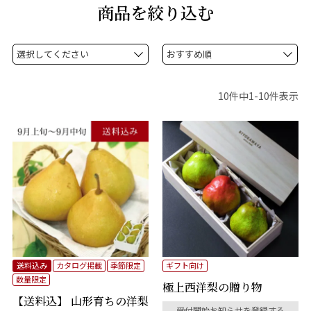
商品を絞り込む
10
件中
1
-
10
件表示
送料込み
カタログ掲載
季節限定
ギフト向け
数量限定
極上西洋梨の贈り物
【送料込】 山形育ちの洋梨
受付開始お知らせを登録する