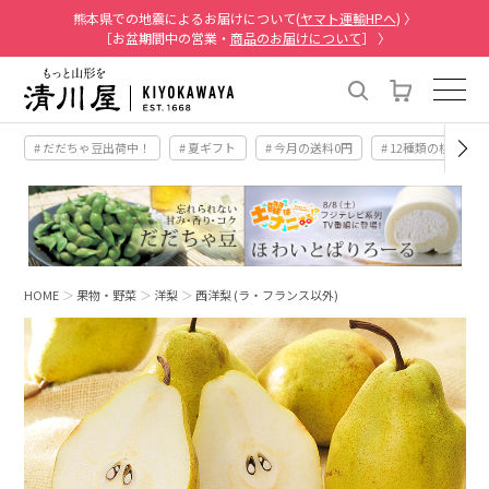
熊本県での地震によるお届けについて(
ヤマト運輸HPへ
) 〉
［お盆期間中の営業・
商品のお届けについて
］ 〉
# だだちゃ豆出荷中！
# 夏ギフト
# 今月の送料0円
# 12種類の桃
HOME
果物・野菜
洋梨
西洋梨 (ラ・フランス以外)