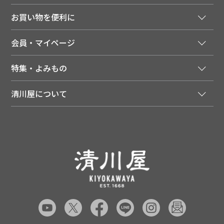
ご注文窓口
お買い物を便利に
ご利用ガイド
法人様向け特別サービス
お支払いについて
会員・マイページ
季節のカタログを無料でお届け
領収書について
会員登録はこちら
人気のメルマガを読む
送料について
特集・よみもの
会員特典について
店舗・ECポイント共通アプリ
お届けについて
特集・キャンペーン
マイページ
LINEお友だち登録
配達日について
清川屋について
メディア掲載商品
注文履歴
住所を知らなくても贈れるギフト
返品について
清川屋について
レシピ・食べ方
ポイント履歴
お客様相談室
企業サイト
山形ご当地ブログ
お気に入り
ギフト対応（包装・のしについて）
店舗案内
ニュース
レビューを書く
お問い合わせ
採用案内
清川屋のレビューを見る
よくあるご質問（FAQ）
SNS一覧
あんしんの品質保証について（産直品）
メディア情報
品質保証について（通常品）