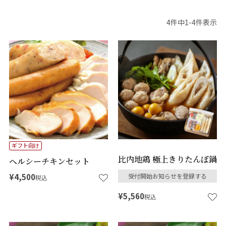
4
件中
1
-
4
件表示
ギフト向け
比内地鶏 極上きりたんぽ鍋
ヘルシーチキンセット
¥
4,500
受付開始お知らせを登録する
税込
¥
5,560
税込