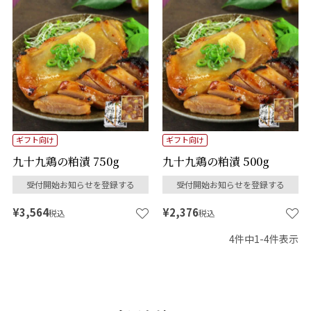
ギフト向け
ギフト向け
九十九鶏の粕漬 750g
九十九鶏の粕漬 500g
受付開始お知らせを登録する
受付開始お知らせを登録する
¥
3,564
¥
2,376
税込
税込
4
件中
1
-
4
件表示