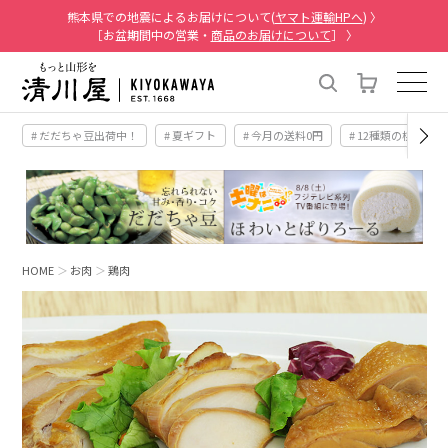
熊本県での地震によるお届けについて(
ヤマト運輸HPへ
) 〉
［お盆期間中の営業・
商品のお届けについて
］ 〉
# だだちゃ豆出荷中！
# 夏ギフト
# 今月の送料0円
# 12種類の桃
HOME
お肉
鶏肉