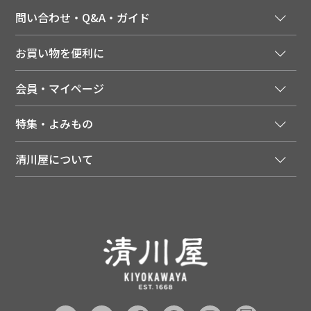
問い合わせ・Q&A・ガイド
ご注文窓口
お買い物を便利に
ご利用ガイド
法人様向け特別サービス
お支払いについて
会員・マイページ
季節のカタログを無料でお届け
領収書について
会員登録はこちら
人気のメルマガを読む
送料について
特集・よみもの
会員特典について
店舗・ECポイント共通アプリ
お届けについて
特集・キャンペーン
マイページ
LINEお友だち登録
配達日について
清川屋について
メディア掲載商品
注文履歴
住所を知らなくても贈れるギフト
返品について
清川屋について
レシピ・食べ方
ポイント履歴
お客様相談室
企業サイト
山形ご当地ブログ
お気に入り
ギフト対応（包装・のしについて）
店舗案内
ニュース
レビューを書く
お問い合わせ
採用案内
清川屋のレビューを見る
よくあるご質問（FAQ）
SNS一覧
あんしんの品質保証について（産直品）
メディア情報
品質保証について（通常品）