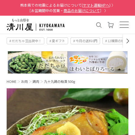
熊本県での地震によるお届けについて(
ヤマト運輸HPへ
) 〉
［お盆期間中の営業・
商品のお届けについて
］ 〉
# だだちゃ豆出荷中！
# 夏ギフト
# 今月の送料0円
# 12種類の桃
HOME
お肉
鶏肉
九十九鶏の粕漬 500g