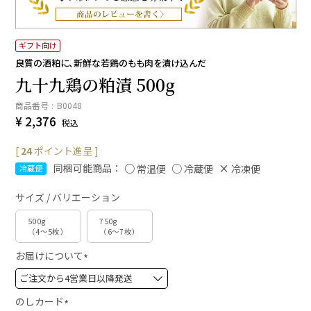
ギフト向け
良質の酒粕に、新鮮な若鶏のもも肉を漬け込んだ
九十九鶏の粕漬 500g
商品番号
B0048
¥
2,376
税込
[
24
ポイント進呈 ]
同梱可能商品：
常温便
冷蔵便
冷凍便
冷蔵便
サイズ / バリエーション
500g
750g
（4～5枚）
（6～7枚）
お届けについて
(
必
須
のしカード