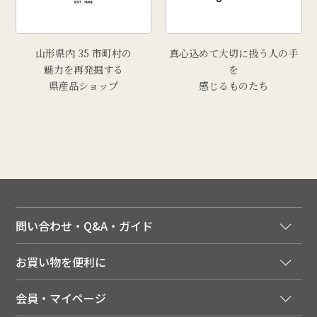
山形県内 35 市町村の
真心込めて大切に扱う人の手
魅力を再発掘する
を
県産品ショップ
感じるものたち
問い合わせ・Q&A・ガイド
ご注文窓口
お買い物を便利に
ご利用ガイド
法人様向け特別サービス
お支払いについて
会員・マイページ
季節のカタログを無料でお届け
領収書について