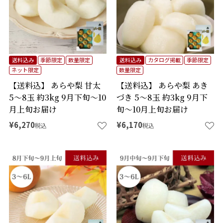
送料込み
季節限定
数量限定
送料込み
カタログ掲載
季節限定
ネット限定
数量限定
【送料込】 あらや梨 甘太
【送料込】 あらや梨 あき
5～8玉 約3kg 9月下旬～10
づき 5～8玉 約3kg 9月下
月上旬お届け
旬～10月上旬お届け
¥
6,270
¥
6,170
税込
税込