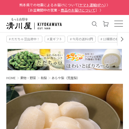
熊本県での地震によるお届けについて(
ヤマト運輸HPへ
) 〉
［お盆期間中の営業・
商品のお届けについて
］ 〉
# だだちゃ豆出荷中！
# 夏ギフト
# 今月の送料0円
# 12種類の桃
HOME
果物・野菜
和梨
あらや梨（荒屋梨）