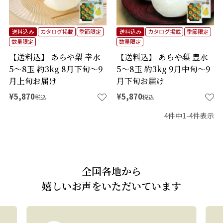
送料込み
カタログ掲載
季節限定
送料込み
カタログ掲載
季節限定
数量限定
数量限定
【送料込】 あらや梨 幸水
【送料込】 あらや梨 豊水
5～8玉 約3kg 8月下旬～9
5～8玉 約3kg 9月中旬～9
月上旬お届け
月下旬お届け
¥
5,870
¥
5,870
税込
税込
4
件中
1
-
4
件表示
全国各地から
嬉しいお声をいただいています