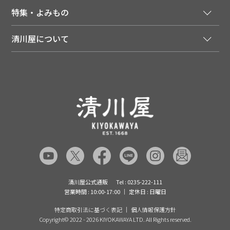
会員登録はこちら
人気のメルマガを読む
送料について
特集・よみもの
会員特典について
店舗・ECポイント共通アプリ
お届けについて
特集・キャンペーン
マイページ
LINEお友だち登録
配達日について
清川屋について
メディア掲載商品
注文履歴
住所を知らなくても贈れるギフト
返品について
清川屋について
レシピ・食べ方
ポイント履歴
お客様相談室
企業サイト
山形ご当地ブログ
お気に入り
ギフト対応（包装・のしについて）
店舗案内
ニュース
レビューを書く
お問い合わせ
採用案内
清川屋のレビューを見る
よくあるご質問（FAQ）
SNS一覧
あんしんの品質保証について（産直品）
メディア情報
品質保証について（通常品）
清川屋公式通販
Tel : 0235-222-111
営業時間 : 10:00-17:00
定休日 : 日曜日
特定商取引法に基づく表記
個人情報保護方針
Copyright©
2022 - 2026 KIYOKAWAYA LTD. All Rights reserved.