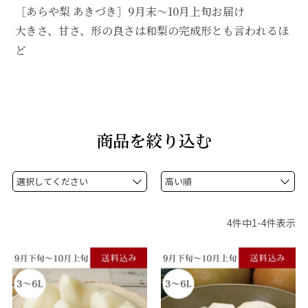
［あらや梨 あきづき］9月末～10月上旬お届け
大きさ、甘さ、形の良さは和梨の完成形とも言われるほ
ど
商品を絞り込む
4
件中
1
-
4
件表示