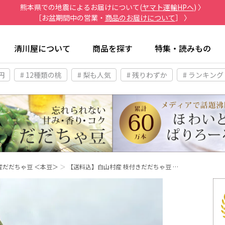
熊本県での地震によるお届けについて(
ヤマト運輸HPへ
) 〉
［お盆期間中の営業・
商品のお届けについて
］ 〉
清川屋について
商品を探す
特集・読みもの
円
# 12種類の桃
# 梨も人気
# 残りわずか
# ランキング
産だだちゃ豆 ＜本豆＞
【送料込】白山村産 枝付きだだちゃ豆 …