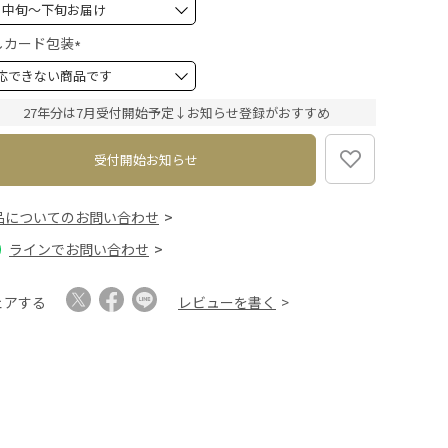
(
必
須
しカード包装
)
(
必
須
27年分は7月受付開始予定↓お知らせ登録がおすすめ
)
受付開始お知らせ
品についてのお問い合わせ
ラインでお問い合わせ
ェアする
レビューを書く