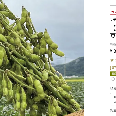
カ
プチ
【
豆
商品
¥
8
[
87
産
品
お