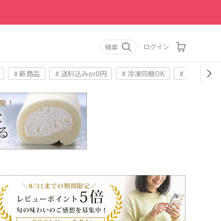
ログイン
検索
# 新商品
# 送料込みor0円
# 冷凍同梱OK
# お土産