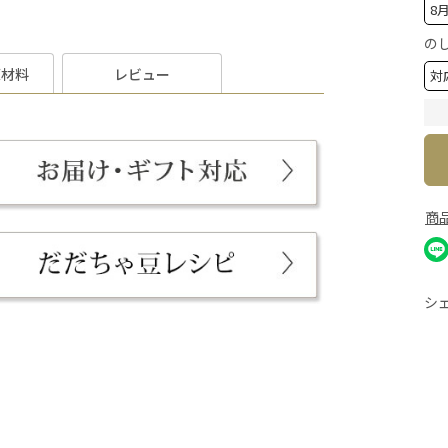
の
原材料
レビュー
商
シ