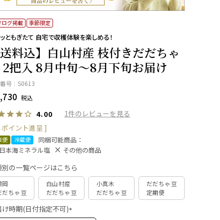
タログ掲載
季節限定
ッともぎたて 自宅で収穫体験を楽しめる！
送料込】白山村産 枝付きだだちゃ
 2把入 8月中旬～8月下旬お届け
番号
S0613
,730
税込
1
4.00
ポイント進呈 ]
同梱可能商品：
直便
冷蔵便
日本海ミネラル塩
その他の商品
種別の一覧ページはこちら
鶴岡
白山村産
小真木
だだちゃ豆
だだちゃ豆
だだちゃ豆
だだちゃ豆
定期便
届け時期(日付指定不可)