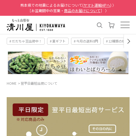
熊本県での地震によるお届けについて(
ヤマト運輸HPへ
) 〉
［お盆期間中の営業・
商品のお届けについて
］ 〉
# だだちゃ豆出荷中！
# 夏ギフト
# 今月の送料0円
# 12種類の桃
HOME
翌平日最短出荷について