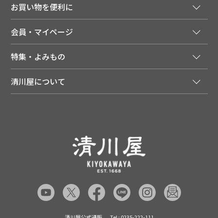
お買い物を便利に
ご利用ガイド
法人様向け特別サービス
お支払いについて
会員・マイページ
季節のカタログを無料でお届け
領収書について
会員登録はこちら
人気のメルマガを読む
送料について
特集・よみもの
会員特典について
店舗・ECポイント共通アプリ
お届けについて
特集・キャンペーン
マイページ
LINEお友だち登録
配達日について
清川屋について
メディア掲載商品
注文履歴
住所を知らなくても贈れるギフト
返品について
清川屋について
レシピ・食べ方
ポイント履歴
お客様相談室
企業サイト
山形ご当地ブログ
お気に入り
ギフト対応（包装・のしについて）
店舗案内
ニュース
レビューを書く
お問い合わせ
採用案内
清川屋のレビューを見る
よくあるご質問（FAQ）
SNS一覧
あんしんの品質保証について（産直品）
メディア情報
品質保証について（通常品）
清川屋公式通販
Tel : 0235-222-111