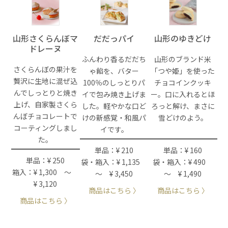
山形さくらんぼマ
だだっパイ
山形のゆきどけ
ドレーヌ
ふんわり香るだだち
山形のブランド米
さくらんぼの果汁を
ゃ餡を、バター
「つや姫」を使った
贅沢に生地に混ぜ込
100％のしっとりパ
チョコインクッキ
んでしっとりと焼き
イで包み焼き上げま
ー。口に入れるとほ
上げ、自家製さくら
した。軽やかな口ど
ろっと解け、まさに
んぼチョコレートで
けの新感覚・和風パ
雪どけのよう。
コーティングしまし
イです。
た。
単品：¥ 210
単品：¥ 160
単品：¥ 250
袋・箱入：¥ 1,135
袋・箱入：¥ 490
箱入：¥ 1,300 ～
～ ¥ 3,450
～ ¥ 1,490
¥ 3,120
商品はこちら 〉
商品はこちら 〉
商品はこちら 〉