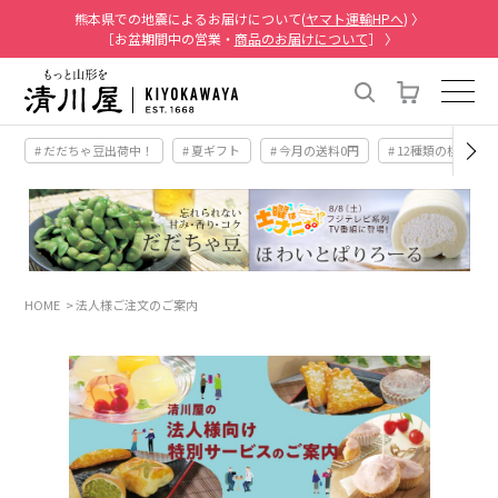
熊本県での地震によるお届けについて(
ヤマト運輸HPへ
) 〉
［お盆期間中の営業・
商品のお届けについて
］ 〉
# だだちゃ豆出荷中！
# 夏ギフト
# 今月の送料0円
# 12種類の桃
HOME
法人様ご注文のご案内