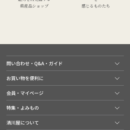
県産品ショップ
感じるものたち
問い合わせ・Q&A・ガイド
ご注文窓口
お買い物を便利に
ご利用ガイド
法人様向け特別サービス
お支払いについて
会員・マイページ
季節のカタログを無料でお届け
領収書について
会員登録はこちら
人気のメルマガを読む
送料について
特集・よみもの
会員特典について
店舗・ECポイント共通アプリ
お届けについて
特集・キャンペーン
マイページ
LINEお友だち登録
配達日について
清川屋について
メディア掲載商品
注文履歴
住所を知らなくても贈れるギフト
返品について