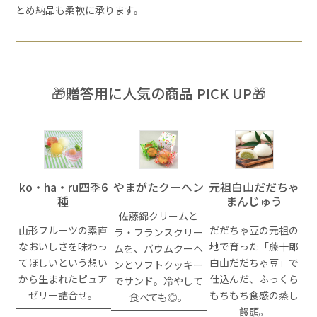
とめ納品も柔軟に承ります。
🎁贈答用に人気の商品 PICK UP🎁
ko・ha・ru四季6
やまがたクーヘン
元祖白山だだちゃ
種
まんじゅう
佐藤錦クリームと
山形フルーツの素直
だだちゃ豆の元祖の
ラ・フランスクリー
なおいしさを味わっ
地で育った「藤十郎
ムを、バウムクーヘ
てほしいという想い
白山だだちゃ豆」で
ンとソフトクッキー
から生まれたピュア
仕込んだ、ふっくら
でサンド。冷やして
ゼリー詰合せ。
もちもち食感の蒸し
食べても◎。
饅頭。