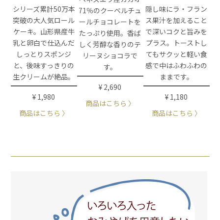
シリーズ累計50万本
隠し味にラ・フラン
71％のクーベルチュ
突破の大人気ロール
ス果汁を加えること
ールチョコレートを
ケーキ。山形県産牛
で深いコクと旨みを
たっぷり使用。香ば
乳と卵白で仕込んだ
プラス。トーストし
しく芳醇な香りのテ
しっとりスポンジ
てもサクッと軽い食
リーヌショコラで
と、後味すっきりの
感で中はふわふわの
す。
生クリームが絶品。
ままです。
¥ 2,690
¥ 1,980
¥ 1,180
商品はこちら 〉
商品はこちら 〉
商品はこちら 〉