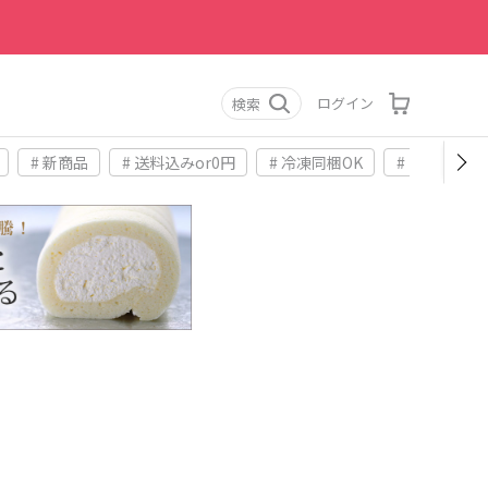
ログイン
検索
# 新商品
# 送料込みor0円
# 冷凍同梱OK
# お土産