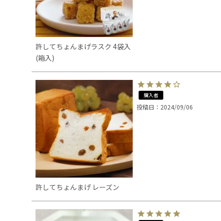
許してちょんまげラスク 4袋入
(箱入)
購入者
投稿日
2024/09/06
許してちょんまげ レーズン