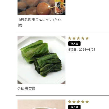
山形名物 玉こんにゃく (たれ
付)
購入者
投稿日
2024/09/05
佐徳 青菜漬
購入者