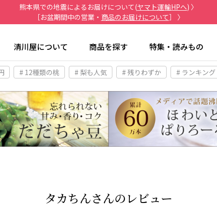
熊本県での地震によるお届けについて(
ヤマト運輸HPへ
) 〉
［お盆期間中の営業・
商品のお届けについて
］ 〉
清川屋について
商品を探す
特集・読みもの
円
# 12種類の桃
# 梨も人気
# 残りわずか
# ランキング
タカちんさんのレビュー