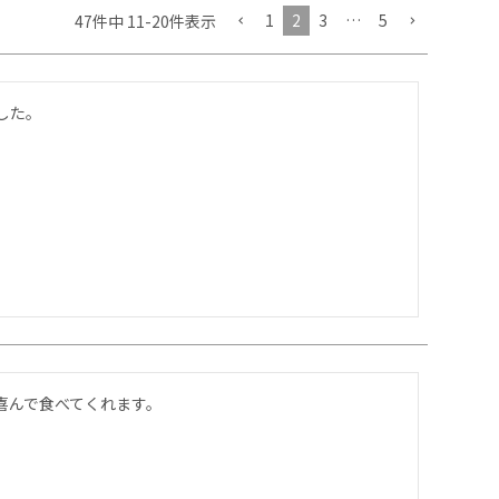
1
2
3
…
5
47
件中
11
-
20
件表示
した。
喜んで食べてくれます。