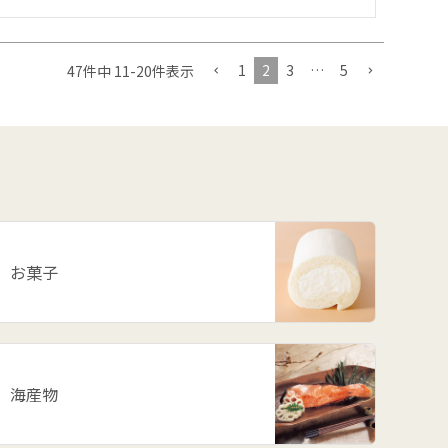
1
2
3
…
5
47
件中
11
-
20
件表示
お菓子
海産物