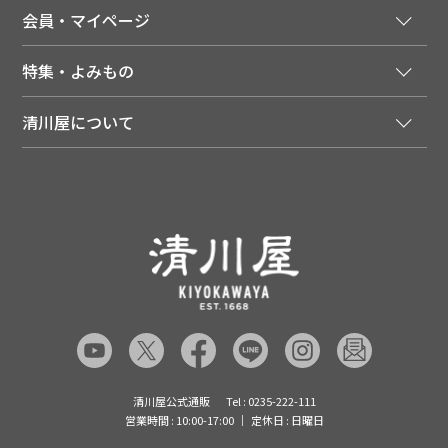
法人様向け特別サービス
お支払いについて
会員・マイページ
季節のカタログを無料でお届け
領収書について
会員登録はこちら
人気のメルマガを読む
送料について
特集・よみもの
会員特典について
店舗・ECポイント共通アプリ
お届けについて
特集・キャンペーン
マイページ
LINEお友だち登録
配達日について
清川屋について
メディア掲載商品
注文履歴
住所を知らなくても贈れるギフト
返品について
清川屋について
レシピ・食べ方
ポイント履歴
お客様相談室
企業サイト
山形ご当地ブログ
お気に入り
ギフト対応（包装・のしについて）
店舗案内
ニュース
レビューを書く
お問い合わせ
採用案内
清川屋のレビューを見る
よくあるご質問（FAQ）
SNS一覧
あんしんの品質保証について（産直品）
メディア情報
品質保証について（通常品）
清川屋公式通販
Tel : 0235-222-111
営業時間 : 10:00-17:00
定休日 : 日曜日