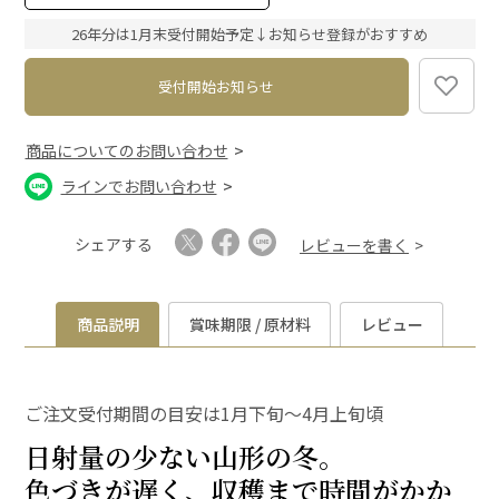
必
須
26年分は1月末受付開始予定↓お知らせ登録がおすすめ
)
受付開始お知らせ
商品についてのお問い合わせ
ラインでお問い合わせ
シェアする
レビューを書く
商品説明
賞味期限 / 原材料
レビュー
ご注文受付期間の目安は1月下旬～4月上旬頃
日射量の少ない山形の冬。
色づきが遅く、収穫まで時間がかか