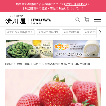
熊本県での地震によるお届けについて(
ヤマト運輸HPへ
) 〉
［お盆期間中の営業・
商品のお届けについて
］ 〉
# だだちゃ豆出荷中！
# 今月の送料0円
# 金の鶏中華
# 夏ギフト
#
HOME
果物・野菜
いちご
雪国の朝採り苺 2月中旬～4月中旬お届…