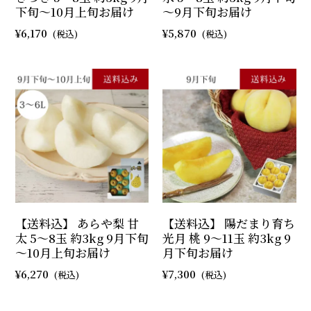
下旬～10月上旬お届け
～9月下旬お届け
6,170
5,870
【送料込】 あらや梨 甘
【送料込】 陽だまり育ち
太 5～8玉 約3kg 9月下旬
光月 桃 9～11玉 約3kg 9
～10月上旬お届け
月下旬お届け
6,270
7,300