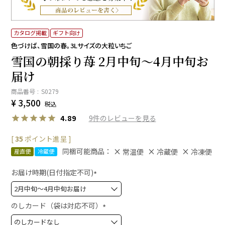
カタログ掲載
ギフト向け
色づけば、雪国の春。3Lサイズの大粒いちご
雪国の朝採り苺 2月中旬～4月中旬お
届け
商品番号
S0279
¥
3,500
税込
9
4.89
[
35
ポイント進呈 ]
同梱可能商品：
常温便
冷蔵便
冷凍便
産直便
冷蔵便
お届け時期(日付指定不可)
(
必
須
のしカード（袋は対応不可）
)
(