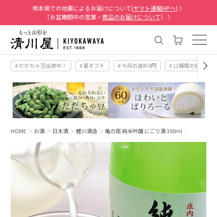
熊本県での地震によるお届けについて(
ヤマト運輸HPへ
) 〉
［お盆期間中の営業・
商品のお届けについて
］ 〉
# だだちゃ豆出荷中！
# 夏ギフト
# 今月の送料0円
# 12種類の桃
HOME
お酒
日本酒
鯉川酒造
亀の尾 純米吟醸 にごり酒 300ml…