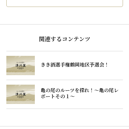
関連するコンテンツ
きき酒選手権鶴岡地区予選会！
亀の尾のルーツを探れ！～亀の尾レ
ポートその１～