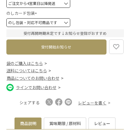
(
必
須
のしカード包装
)
(
必
須
受付再開時期未定です↓お知らせ登録がおすすめ
)
受付開始お知らせ
袋のご購入はこちら
送料についてはこちら
商品についてのお問い合わせ
ラインでお問い合わせ
シェアする
レビューを書く
商品説明
賞味期限 / 原材料
レビュー