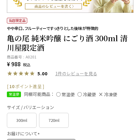
当店限定品
やや辛口、フルーティーですっきりとした後味が特徴的
亀の尾 純米吟醸 にごり酒 300ml 清
川屋限定酒
商品番号
A0201
¥
988
税込
1
5.00
[
10
ポイント進呈 ]
同梱可能商品：
常温便
冷蔵便
冷凍便
常温便
サイズ / バリエーション
300ml
720ml
お届けについて