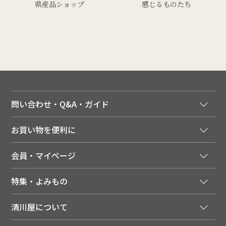
県産品ショップ
感じるものたち
問い合わせ・Q&A・ガイド
ご注文窓口
お買い物を便利に
ご利用ガイド
法人様向け特別サービス
お支払いについて
会員・マイページ
季節のカタログを無料でお届け
領収書について
会員登録はこちら
人気のメルマガを読む
送料について
特集・よみもの
会員特典について
店舗・ECポイント共通アプリ
お届けについて
特集・キャンペーン
マイページ
LINEお友だち登録
配達日について
清川屋について
メディア掲載商品
注文履歴
住所を知らなくても贈れるギフト
返品について
清川屋について