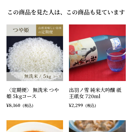
この商品を見た人は、この商品も見ています
〈定期便〉 無洗米 つや
出羽ノ雪 純米大吟醸 祇
姫 5kgコース
王祇女 720ml
8,160
2,299