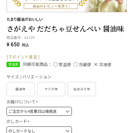
たまり醤油がおいしい
さがえや だだちゃ豆せんべい 醤油味
商品番号
A1329
¥
650
税込
[
7
ポイント進呈 ]
同梱可能商品：
常温便
冷蔵便
冷凍便
常温便
サイズ / バリエーション
醤油味
サラダ味
仙台みそ味
お届けについて
(
必
須
のしカード
)
(