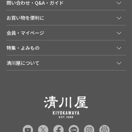
問い合わせ・Q&A・ガイド
ご注文窓口
お買い物を便利に
ご利用ガイド
法人様向け特別サービス
お支払いについて
会員・マイページ
季節のカタログを無料でお届け
領収書について
会員登録はこちら
人気のメルマガを読む
送料について
特集・よみもの
会員特典について
店舗・ECポイント共通アプリ
お届けについて
特集・キャンペーン
マイページ
LINEお友だち登録
配達日について
清川屋について
メディア掲載商品
注文履歴
住所を知らなくても贈れるギフト
返品について
清川屋について
レシピ・食べ方
ポイント履歴
お客様相談室
企業サイト
山形ご当地ブログ
お気に入り
ギフト対応（包装・のしについて）
店舗案内
ニュース
レビューを書く
お問い合わせ
採用案内
清川屋のレビューを見る
よくあるご質問（FAQ）
SNS一覧
あんしんの品質保証について（産直品）
メディア情報
品質保証について（通常品）