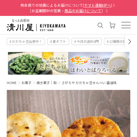
熊本県での地震によるお届けについて(
ヤマト運輸HPへ
) 〉
［お盆期間中の営業・
商品のお届けについて
］ 〉
# だだちゃ豆出荷中！
# 夏ギフト
# 今月の送料0円
# 12種類の桃
HOME
お菓子
焼き菓子｜和
さがえや だだちゃ豆せんべい 醤油味