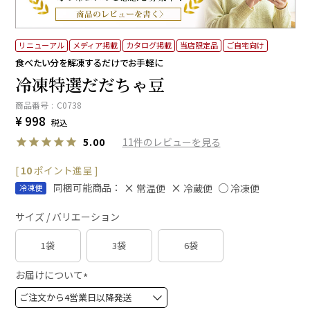
リニューアル
メディア掲載
カタログ掲載
当店限定品
ご自宅向け
食べたい分を解凍するだけでお手軽に
冷凍特選だだちゃ豆
商品番号
C0738
¥
998
税込
11
5.00
[
10
ポイント進呈 ]
同梱可能商品：
常温便
冷蔵便
冷凍便
冷凍便
サイズ / バリエーション
1袋
3袋
6袋
お届けについて
(
必