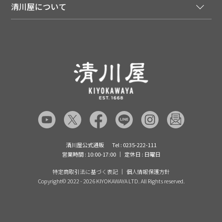
マイページ
LINEお友だち登録
配達日について
清川屋について
メディア掲載商品
注文履歴
住所を知らなくても贈れるギフト
返品について
清川屋について
レシピ・食べ方
ポイント履歴
お客様相談室
企業サイト
山形ご当地ブログ
お気に入り
ギフト対応（包装・のしについて）
店舗案内
ニュース
レビューを書く
お問い合わせ
採用案内
清川屋のレビューを見る
よくあるご質問（FAQ）
SNS一覧
あんしんの品質保証について（産直品）
メディア情報
品質保証について（通常品）
清川屋公式通販
Tel : 0235-222-111
営業時間 : 10:00-17:00
定休日 : 日曜日
特定商取引法に基づく表記
個人情報保護方針
Copyright©
2022 - 2026 KIYOKAWAYA LTD. All Rights reserved.
冷凍特選だだちゃ豆