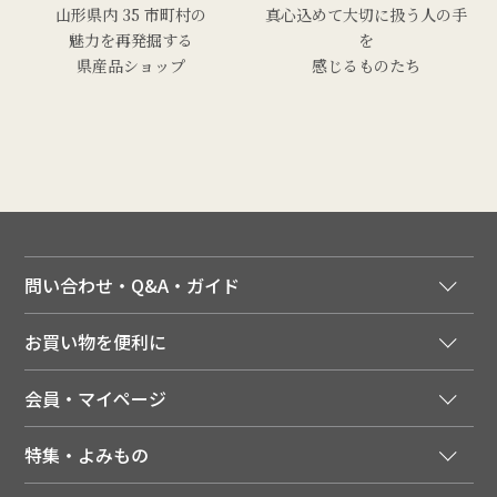
山形県内 35 市町村の
真心込めて大切に扱う人の手
魅力を再発掘する
を
県産品ショップ
感じるものたち
問い合わせ・Q&A・ガイド
ご注文窓口
お買い物を便利に
ご利用ガイド
法人様向け特別サービス
お支払いについて
会員・マイページ
季節のカタログを無料でお届け
領収書について
会員登録はこちら
人気のメルマガを読む
送料について
特集・よみもの
会員特典について
店舗・ECポイント共通アプリ
お届けについて
特集・キャンペーン