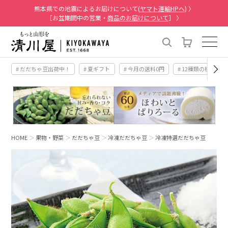
熊本県での地震によるお届けについて(
ヤマト運輸HPへ
) 〉
［お盆期間中の営業・
商品のお届けについて
］ 〉
# だだちゃ豆出荷中！
# 夏ギフト
# 今月の送料0円
# 12種類の桃
HOME
果物・野菜
だだちゃ豆
冷凍だだちゃ豆
冷凍特選だだちゃ豆