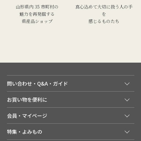
山形県内 35 市町村の
真心込めて大切に扱う人の手
魅力を再発掘する
を
県産品ショップ
感じるものたち
問い合わせ・Q&A・ガイド
ご注文窓口
お買い物を便利に
ご利用ガイド
法人様向け特別サービス
お支払いについて
会員・マイページ
季節のカタログを無料でお届け
領収書について
会員登録はこちら
人気のメルマガを読む
送料について
特集・よみもの
会員特典について
店舗・ECポイント共通アプリ
お届けについて