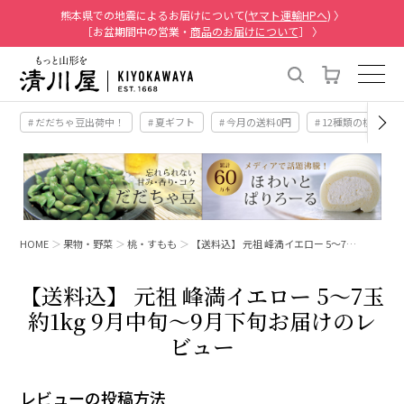
熊本県での地震によるお届けについて(
ヤマト運輸HPへ
) 〉
［お盆期間中の営業・
商品のお届けについて
］ 〉
# だだちゃ豆出荷中！
# 夏ギフト
# 今月の送料0円
# 12種類の桃
HOME
果物・野菜
桃・すもも
【送料込】 元祖 峰満イエロー 5～7…
【送料込】 元祖 峰満イエロー 5～7玉
約1kg 9月中旬～9月下旬お届けのレ
ビュー
レビューの投稿方法