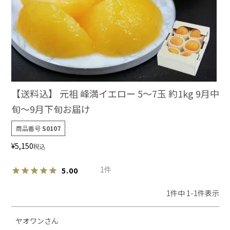
【送料込】 元祖 峰満イエロー 5～7玉 約1kg 9月中
旬～9月下旬お届け
商品番号
S0107
¥
5,150
税込
1
5.00
1
件中
1
-
1
件表示
ヤオワン