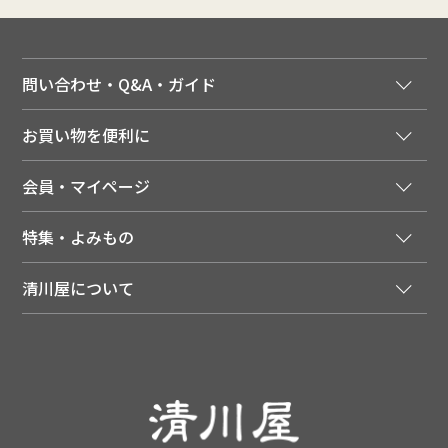
問い合わせ・Q&A・ガイド
ご注文窓口
お買い物を便利に
ご利用ガイド
法人様向け特別サービス
お支払いについて
会員・マイページ
季節のカタログを無料でお届け
領収書について
会員登録はこちら
人気のメルマガを読む
送料について
特集・よみもの
会員特典について
店舗・ECポイント共通アプリ
お届けについて
特集・キャンペーン
マイページ
LINEお友だち登録
配達日について
清川屋について
メディア掲載商品
注文履歴
住所を知らなくても贈れるギフト
返品について
清川屋について
レシピ・食べ方
ポイント履歴
お客様相談室
企業サイト
山形ご当地ブログ
お気に入り
ギフト対応（包装・のしについて）
店舗案内
ニュース
レビューを書く
お問い合わせ
採用案内
清川屋のレビューを見る
よくあるご質問（FAQ）
SNS一覧
あんしんの品質保証について（産直品）