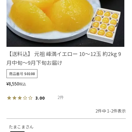
【送料込】 元祖 峰満イエロー 10～12玉 約2kg 9
月中旬～9月下旬お届け
商品番号
S0108
¥
8,550
税込
2
3.00
2
件中
1
-
2
件表示
たまこま