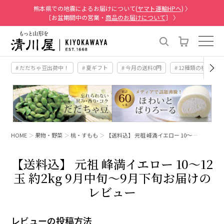
熊本県での地震によるお届けについて(
ヤマト運輸HPへ
) 〉
［お盆期間中の営業・
商品のお届けについて
］ 〉
# だだちゃ豆出荷中！
# 夏ギフト
# 今月の送料0円
# 12種類の桃
HOME
果物・野菜
桃・すもも
【送料込】 元祖 峰満イエロー 10～…
【送料込】 元祖 峰満イエロー 10～12
玉 約2kg 9月中旬～9月下旬お届けの
レビュー
レビューの投稿方法